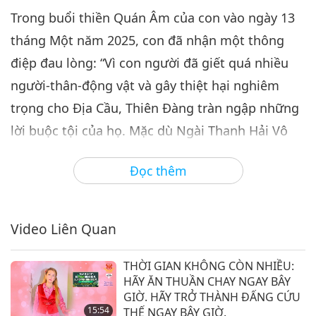
Trong buổi thiền Quán Âm của con vào ngày 13
tháng Một năm 2025, con đã nhận một thông
điệp đau lòng: “Vì con người đã giết quá nhiều
người-thân-động vật và gây thiệt hại nghiêm
trọng cho Địa Cầu, Thiên Đàng tràn ngập những
lời buộc tội của họ. Mặc dù Ngài Thanh Hải Vô
Thượng Sư đã bảo vệ Địa Cầu khỏi sự hủy diệt
Đọc thêm
nhiều lần bằng Lực Lượng Tình Thương của
Ngài, Thiên Đàng thật sự không thể chịu đựng
được các lời buộc tội liên tục bằng máu và nước
Video Liên Quan
mắt này.
THỜI GIAN KHÔNG CÒN NHIỀU:
Mặc dù Ngài Thanh Hải Vô Thượng Sư chịu đựng
HÃY ĂN THUẦN CHAY NGAY BÂY
nỗi đau khổ không thể tưởng tượng nổi và vô
GIỜ. HÃY TRỞ THÀNH ĐẤNG CỨU
15:54
THẾ NGAY BÂY GIỜ.