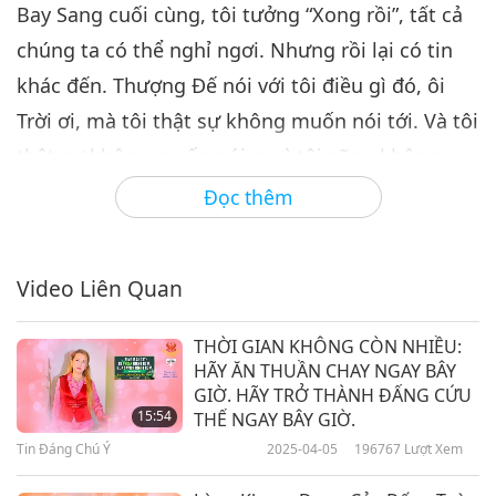
Bay Sang cuối cùng, tôi tưởng “Xong rồi”, tất cả
chúng ta có thể nghỉ ngơi. Nhưng rồi lại có tin
khác đến. Thượng Đế nói với tôi điều gì đó, ôi
Trời ơi, mà tôi thật sự không muốn nói tới. Và tôi
thật sự không muốn nói ra vì tôi cũng không
biết phải nói với mọi người như thế nào. Và dù
Đọc thêm
sao thì ai sẽ tin tôi chứ? Nhưng không sao, ít
nhất là với quý vị, quý vị có thể phát sóng điều
Video Liên Quan
này cho tất cả anh chị em đồng tu của quý vị. Nó
nhanh hơn và sẽ đến được nhiều người hơn theo
THỜI GIAN KHÔNG CÒN NHIỀU:
cách này.
HÃY ĂN THUẦN CHAY NGAY BÂY
GIỜ. HÃY TRỞ THÀNH ĐẤNG CỨU
Thượng Đế nói với tôi rằng con người nên “lo sợ
15:54
THẾ NGAY BÂY GIỜ.
Tin Đáng Chú Ý
2025-04-05
196767
Lượt Xem
về sự hủy diệt của thế giới và lo sợ về nghiệp của
thế giới”. Và tôi hỏi Thượng Đế: “Bây giờ chúng