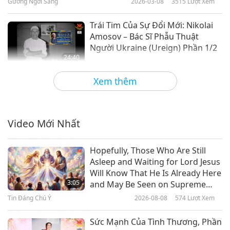
Gương Ngời Sáng
2026-03-08
3515
Lượt Xem
Trái Tim Của Sự Đổi Mới: Nikolai
Amosov – Bác Sĩ Phẫu Thuật
Người Ukraine (Ureign) Phần 1/2
24:40
Gương Ngời Sáng
2026-02-01
3310
Lượt Xem
Xem thêm
Cây Cọ Raphael: Vẽ Nên Nét
Duyên Dáng Và Hài Hòa Thời
Phục Hưng, Phần 1/2
Video Mới Nhất
23:40
Gương Ngời Sáng
2024-02-25
5216
Lượt Xem
Hopefully, Those Who Are Still
Asleep and Waiting for Lord Jesus
Nhà Văn Pelham Grenville
Will Know That He Is Already Here
Wodehouse: Thiên Tài Trào
3:05
and May Be Seen on Supreme
Phúng Và Hài Kịch Trong Văn Học
Master Television
Tin Đáng Chú Ý
2026-08-08
574
Lượt Xem
21:35
Gương Ngời Sáng
2023-11-19
4546
Lượt Xem
Sức Mạnh Của Tình Thương, Phần