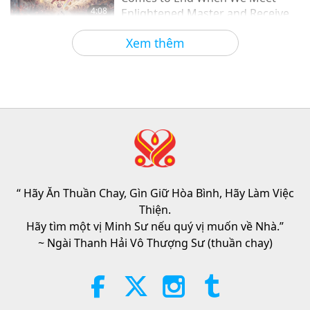
4:08
Enlightened Master and Receive
Initiation
Tin Đáng Chú Ý
2026-08-06
1173
Lượt Xem
Xem thêm
Tin Đáng Chú Ý
35:06
Tin Đáng Chú Ý
2026-08-06
310
Lượt Xem
Đạo Đức Hồi Giáo Về Nước: Trích
Tuyển Kinh Hadith, Phần 2/2
“ Hãy Ăn Thuần Chay, Gìn Giữ Hòa Bình, Hãy Làm Việc
21:43
Thiện.
Lời Thánh Khải
2026-08-06
395
Lượt Xem
Hãy tìm một vị Minh Sư nếu quý vị muốn về Nhà.”
~ Ngài Thanh Hải Vô Thượng Sư (thuần chay)
Tammy Fry (thuần chay): Gieo
Mầm Cho Một Thế Giới Nhân Ái
Hơn, Phần 1/2
19:47