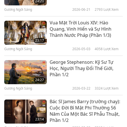
24:20
Gương Ngời Sáng
2026-06-21
2793
Lượt Xem
Vua Mặt Trời Louis XIV: Hào
Quang, Vinh Hiển và Sự Hình
Thành Nước Pháp (Phần 1/3)
23:17
Gương Ngời Sáng
2026-05-03
4058
Lượt Xem
George Stephenson: Kỹ Sư Tự
Học, Người Thay Đổi Thế Giới,
Phần 1/2
24:27
Gương Ngời Sáng
2026-03-22
3324
Lượt Xem
Bác Sĩ James Barry (trường chay):
Cuộc Đời Bí Mật Phi Thường 56
Năm Của Một Bác Sĩ Phẫu Thuật,
23:14
Phần 1/2