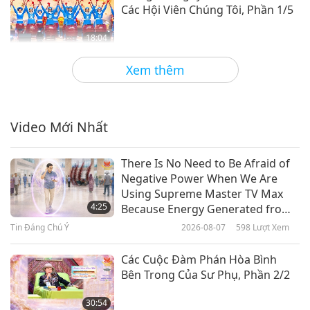
Các Hội Viên Chúng Tôi, Phần 1/5
18:04
Thơ Nhạc Tình Yêu và Tâm Linh
2021-02-05
7404
Lượt Xem
Xem thêm
Happy Vegan Lunar New Year
2021 from Around the World,
Part 1 of 4
Video Mới Nhất
5:20
Tiết Mục Ngắn
2021-02-12
4553
Lượt Xem
There Is No Need to Be Afraid of
Negative Power When We Are
Bữa Tiệc Lẩu Thuần Chay Ấm
Using Supreme Master TV Max
Cúng Mừng Tết Nguyên Đán,
4:25
Because Energy Generated from
Phần 1/5
It Is Far More Powerful than Any
Tin Đáng Chú Ý
2026-08-07
598
Lượt Xem
14:58
Negative Entity
Thơ Nhạc Tình Yêu và Tâm Linh
2020-07-28
5518
Lượt Xem
Các Cuộc Đàm Phán Hòa Bình
Bên Trong Của Sư Phụ, Phần 2/2
Niềm Vui Tết Nguyên Đán
30:54