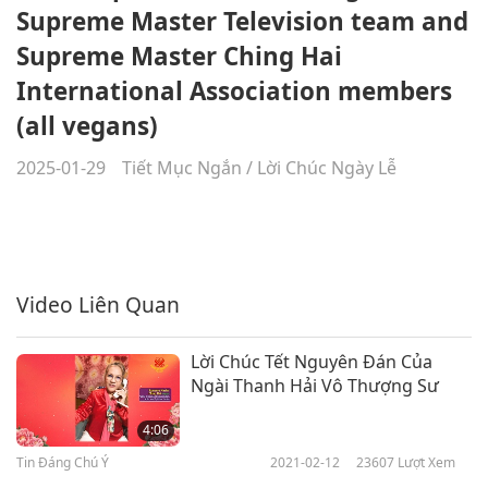
Supreme Master Television team and
Supreme Master Ching Hai
International Association members
(all vegans)
2025-01-29
Tiết Mục Ngắn
/
Lời Chúc Ngày Lễ
Video Liên Quan
Lời Chúc Tết Nguyên Đán Của
Ngài Thanh Hải Vô Thượng Sư
4:06
Tin Đáng Chú Ý
2021-02-12
23607
Lượt Xem