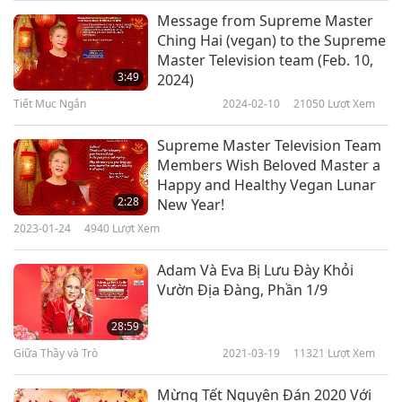
Message from Supreme Master
Ching Hai (vegan) to the Supreme
Master Television team (Feb. 10,
3:49
2024)
Tiết Mục Ngắn
2024-02-10
21050
Lượt Xem
Supreme Master Television Team
Members Wish Beloved Master a
Happy and Healthy Vegan Lunar
2:28
New Year!
2023-01-24
4940
Lượt Xem
Adam Và Eva Bị Lưu Đày Khỏi
Vườn Địa Đàng, Phần 1/9
28:59
Giữa Thầy và Trò
2021-03-19
11321
Lượt Xem
Mừng Tết Nguyên Đán 2020 Với