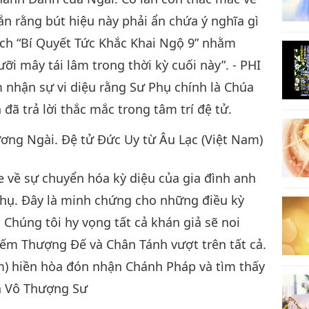
ắn rằng bút hiệu này phải ẩn chứa ý nghĩa gì
ách “Bí Quyết Tức Khắc Khai Ngộ 9” nhằm
ỡi mây tái lâm trong thời kỳ cuối này”. - PHI
m nhận sự vi diệu rằng Sư Phụ chính là Chúa
đã trả lời thắc mắc trong tâm trí đệ tử.
ương Ngài. Đệ tử Đức Uy từ Âu Lạc (Việt Nam)
e về sự chuyển hóa kỳ diệu của gia đình anh
 Phụ. Đây là minh chứng cho những điều kỳ
 Chúng tôi hy vọng tất cả khán giả sẽ noi
ếm Thượng Đế và Chân Tánh vượt trên tất cả.
m) hiền hòa đón nhận Chánh Pháp và tìm thấy
nh Vô Thượng Sư