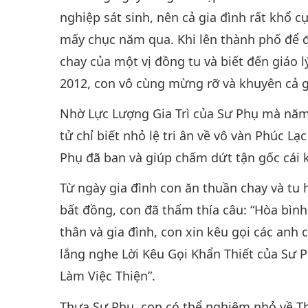
nghiệp sát sinh, nên cả gia đình rất khổ 
mấy chục năm qua. Khi lên thành phố để đ
chay của một vị đồng tu và biết đến giáo 
2012, con vô cùng mừng rỡ và khuyên cả g
Nhờ Lực Lượng Gia Trì của Sư Phụ mà năm
tử chỉ biết nhỏ lệ tri ân về vô vàn Phúc L
Phụ đã ban và giúp chấm dứt tận gốc cái k
Từ ngày gia đình con ăn thuần chay và tu
bất đồng, con đã thấm thía câu: “Hòa bình
thân và gia đình, con xin kêu gọi các anh c
lắng nghe Lời Kêu Gọi Khẩn Thiết của Sư 
Làm Việc Thiện”.
Thưa Sư Phụ, con có thể nghiệm nhỏ về T