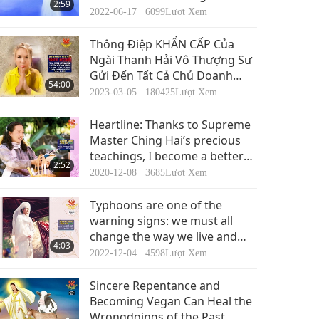
2:59
and Being Blessed with
2022-06-17
6099
Lượt Xem
Boundless Grace and Merits
Thông Điệp KHẨN CẤP Của
Ngài Thanh Hải Vô Thượng Sư
Gửi Đến Tất Cả Chủ Doanh
54:00
Nghiệp Kinh Doanh Thịt, Cơ Sở
2023-03-05
180425
Lượt Xem
Chăn Nuôi, Cũng Như Ngành
Công Nghiệp Cá, Trứng, Sữa,
Heartline: Thanks to Supreme
Lông Thú, Thử Nghiệm Trong
Master Ching Hai’s precious
Phòng Thí Nghiệm, Công
teachings, I become a better
2:52
Nghiệp Mỹ Phẩm Và Da Thuộc
person!
2020-12-08
3685
Lượt Xem
Typhoons are one of the
warning signs: we must all
change the way we live and
4:03
treat every sentient being well
2022-12-04
4598
Lượt Xem
Sincere Repentance and
Becoming Vegan Can Heal the
Wrongdoings of the Past.