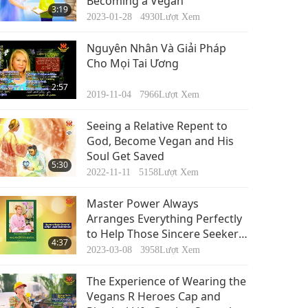
Becoming a Vegan
3:19
2023-01-28
4930
Lượt Xem
Nguyên Nhân Và Giải Pháp
Cho Mọi Tai Ương
2:57
2019-11-04
7966
Lượt Xem
Seeing a Relative Repent to
God, Become Vegan and His
Soul Get Saved
5:30
2022-11-11
5158
Lượt Xem
Master Power Always
Arranges Everything Perfectly
to Help Those Sincere Seekers
4:37
Who Want to Find Their Way to
2023-03-08
3958
Lượt Xem
Enlightenment
The Experience of Wearing the
Vegans R Heroes Cap and