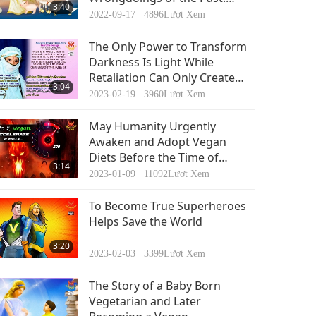
3:40
Master Manifested as the
2022-09-17
4896
Lượt Xem
Quan Yin Bodhisattva to
Dissolve my Karma
The Only Power to Transform
Darkness Is Light While
Retaliation Can Only Create
3:04
More Karma and Hardship
2023-02-19
3960
Lượt Xem
May Humanity Urgently
Awaken and Adopt Vegan
Diets Before the Time of
3:14
Judgment (End of January)
2023-01-09
11092
Lượt Xem
To Become True Superheroes
Helps Save the World
3:20
2023-02-03
3399
Lượt Xem
The Story of a Baby Born
Vegetarian and Later