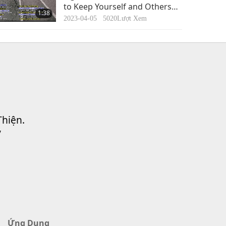
to Keep Yourself and Others
1:38
Safe
2023-04-05
5020
Lượt Xem
Thiện.
”
Ứng Dụng