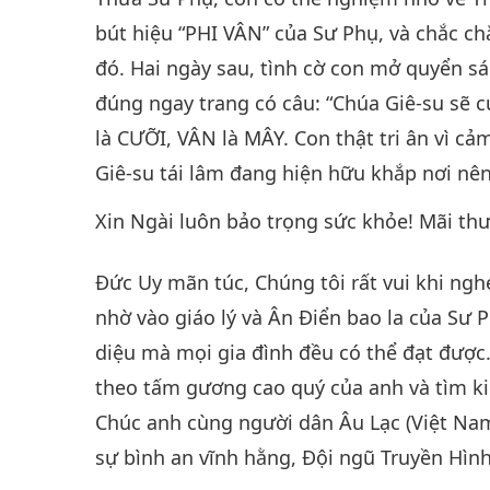
bút hiệu “PHI VÂN” của Sư Phụ, và chắc ch
đó. Hai ngày sau, tình cờ con mở quyển s
đúng ngay trang có câu: “Chúa Giê-su sẽ cư
là CƯỠI, VÂN là MÂY. Con thật tri ân vì cả
Giê-su tái lâm đang hiện hữu khắp nơi nên 
Xin Ngài luôn bảo trọng sức khỏe! Mãi th
Đức Uy mãn túc, Chúng tôi rất vui khi ngh
nhờ vào giáo lý và Ân Điển bao la của Sư
diệu mà mọi gia đình đều có thể đạt được.
theo tấm gương cao quý của anh và tìm ki
Chúc anh cùng người dân Âu Lạc (Việt Na
sự bình an vĩnh hằng, Đội ngũ Truyền Hì