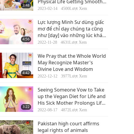
Physical Life Getting Smoother
3:48
with More Meditation for
2023-02-14
4500
Lượt Xem
Spiritual Elevation,
Enlightenment and Liberation
Lực lượng Minh Sư dùng giấc
mơ để chỉ dạy chúng ta cũng
như [dạy] vào những lúc khác
4:56
trong ngày khi chúng ta mở
2022-11-28
4631
Lượt Xem
lòng.
We Pray that the Whole World
May Recognize Master's
Divine Love and Wisdom
4:42
2022-12-12
3977
Lượt Xem
Seeing Someone Vow to Take
up the Vegan Diet for Life and
His Sick Mother Prolongs Life
3:22
and Regains Health. It Shows
2022-08-17
4872
Lượt Xem
Love, Combined with Wisdom
and a Noble Spirit, Creates
Pakistan high court affirms
Miracles.
legal rights of animals