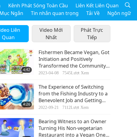
h
Kênh Phát Sóng Toàn Cầu
Liên Kết Liên Quan
 Mục Ngắn
Tin nhắn quan trọng
Tải Về
Ngôn ngữ
ideo Liên
Video Mới
Phát Trực
Quan
Nhất
Tiếp
Fishermen Became Vegan, Got
Initiation and Positively
Transformed the Community
4:42
Through the Grace of Master
2023-04-08
7545
Lượt Xem
The Experience of Switching
from the Fishing Industry to a
Benevolent Job and Getting
4:26
Initiation to Practice
2022-09-21
7112
Lượt Xem
Spirituality Elevates Body, Mind
and Soul
Bearing Witness to an Owner
Turning His Non-vegetarian
Restaurant into a Vegan One