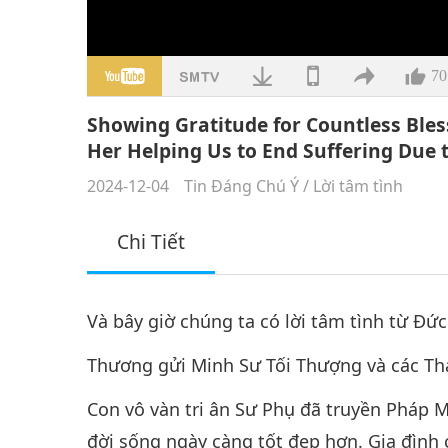
70
Showing Gratitude for Countless Ble
Her Helping Us to End Suffering Due 
2024-12-04
Tin Đáng Chú Ý
/
Lời tâm tình
Chi Tiết
Và bây giờ chúng ta có lời tâm tình từ Đức
Thương gửi Minh Sư Tối Thượng và các Th
Con vô vàn tri ân Sư Phụ đã truyền Pháp 
đời sống ngày càng tốt đẹp hơn. Gia đình 