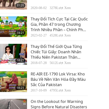
31:20
2020-08-02
3278
Lượt Xem
Thay Đổi Tích Cực Tại Các Quốc
Gia, Phần 47 trong Chương
Trình Nhiều Phần – Chính Phủ
19:21
Thăng Tiến Công Dân Thăng
2023-02-27
4528
Lượt Xem
Hoa:Pakistan, Palau, Palestine
Thay Đổi Thế Giới Qua Từng
Chiếc Túi Giấy: Doanh Nhân
Thiếu Niên Pakistan Thân
18:21
Thiện Môi Trường Zymal Umer
2018-07-28
5612
Lượt Xem
RE-AIR EE-1790 Lok Virsa: Kho
Báu Về Nền Văn Hóa Đầy Màu
Sắc Của Pakistan
18:21
2017-10-09
4795
Lượt Xem
On the Lookout for Warning
Signs Before Natural Disasters