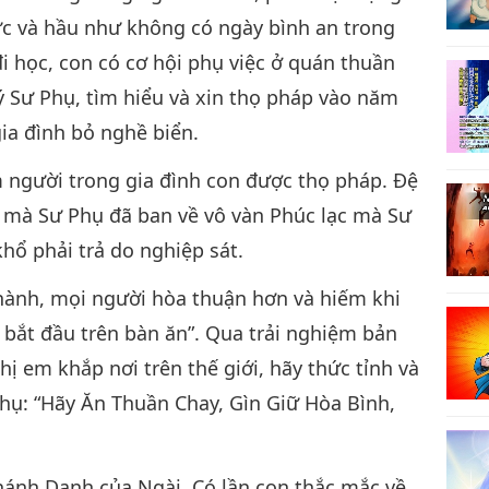
cực và hầu như không có ngày bình an trong
i học, con có cơ hội phụ việc ở quán thuần
lý Sư Phụ, tìm hiểu và xin thọ pháp vào năm
ia đình bỏ nghề biển.
 người trong gia đình con được thọ pháp. Đệ
ạc mà Sư Phụ đã ban về vô vàn Phúc lạc mà Sư
hổ phải trả do nghiệp sát.
 hành, mọi người hòa thuận hơn và hiếm khi
 bắt đầu trên bàn ăn”. Qua trải nghiệm bản
hị em khắp nơi trên thế giới, hãy thức tỉnh và
Phụ: “Hãy Ăn Thuần Chay, Gìn Giữ Hòa Bình,
hánh Danh của Ngài. Có lần con thắc mắc về