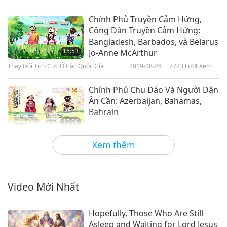
Chính Phủ Truyền Cảm Hứng,
Công Dân Truyền Cảm Hứng:
Bangladesh, Barbados, và Belarus
15:53
Jo-Anne McArthur
Thay Đổi Tích Cực Ở Các Quốc Gia
2019-08-28
7773
Lượt Xem
Chính Phủ Chu Đáo Và Người Dân
Ân Cần: Azerbaijan, Bahamas,
Bahrain
15:56
Thay Đổi Tích Cực Ở Các Quốc Gia
2019-07-22
8711
Lượt Xem
Xem thêm
Chính Phủ Sáng Suốt, Nhân Dân
Thông Thái: Âu Lạc, Úc, và Áo
Video Mới Nhất
18:44
Thay Đổi Tích Cực Ở Các Quốc Gia
2019-06-26
21689
Lượt Xem
Hopefully, Those Who Are Still
Asleep and Waiting for Lord Jesus