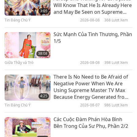
Chính Phủ Từ Ái, Công Dân Lương
Will Know That He Is Already Here
Thiện: Argentina, Armenia và
3:05
and May Be Seen on Supreme
Aruba
Master Television
Tin Đáng Chú Ý
2026-08-08
368
Lượt Xem
17:32
Thay Đổi Tích Cực Ở Các Quốc Gia
2019-05-27
14412
Lượt Xem
Sức Mạnh Của Tình Thương, Phần
1/5
Chính Phủ Cao Thượng, Công
Dân Cao Quý: Andorra, Angola,
38:08
Antigua và Barbuda
Giữa Thầy và Trò
2026-08-08
398
Lượt Xem
20:18
Thay Đổi Tích Cực Ở Các Quốc Gia
2019-04-22
10045
Lượt Xem
There Is No Need to Be Afraid of
Negative Power When We Are
Chính Phủ Từ Ái, Công Dân Giàu
Using Supreme Master TV Max
Tình Thương: Afghanistan,
4:25
Because Energy Generated from
Albania, Và Algeria
It Is Far More Powerful than Any
Tin Đáng Chú Ý
2026-08-07
986
Lượt Xem
23:58
Negative Entity
Thay Đổi Tích Cực Ở Các Quốc Gia
2019-03-25
10729
Lượt Xem
Các Cuộc Đàm Phán Hòa Bình
Bên Trong Của Sư Phụ, Phần 2/2