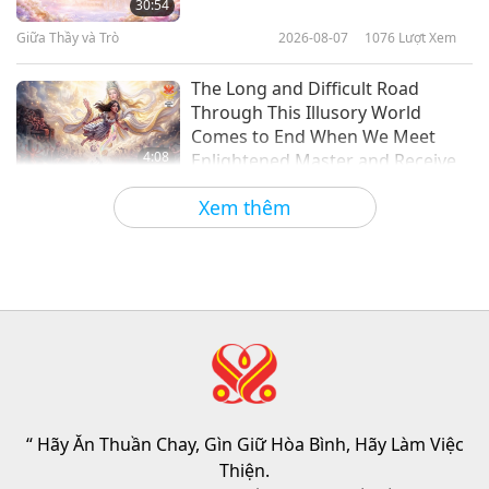
30:54
Giữa Thầy và Trò
2026-08-07
1076
Lượt Xem
The Long and Difficult Road
Through This Illusory World
Comes to End When We Meet
4:08
Enlightened Master and Receive
Initiation
Tin Đáng Chú Ý
2026-08-06
1070
Lượt Xem
Xem thêm
Tin Đáng Chú Ý
35:06
Tin Đáng Chú Ý
2026-08-06
294
Lượt Xem
Đạo Đức Hồi Giáo Về Nước: Trích
Tuyển Kinh Hadith, Phần 2/2
“ Hãy Ăn Thuần Chay, Gìn Giữ Hòa Bình, Hãy Làm Việc
21:43
Thiện.