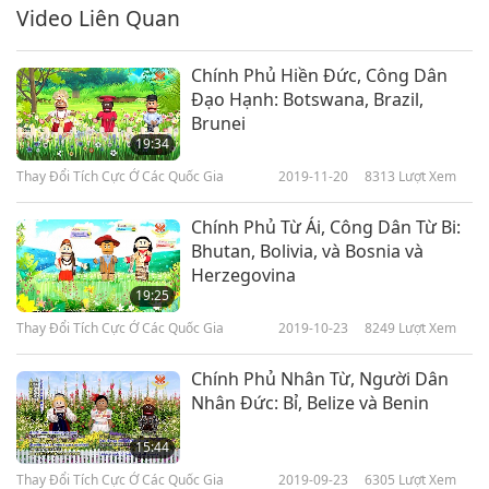
Video Liên Quan
Chính Phủ Hiền Đức, Công Dân
Đạo Hạnh: Botswana, Brazil,
Brunei
19:34
Thay Đổi Tích Cực Ở Các Quốc Gia
2019-11-20
8313
Lượt Xem
Chính Phủ Từ Ái, Công Dân Từ Bi:
Bhutan, Bolivia, và Bosnia và
Herzegovina
19:25
Thay Đổi Tích Cực Ở Các Quốc Gia
2019-10-23
8249
Lượt Xem
Chính Phủ Nhân Từ, Người Dân
Nhân Đức: Bỉ, Belize và Benin
15:44
Thay Đổi Tích Cực Ở Các Quốc Gia
2019-09-23
6305
Lượt Xem