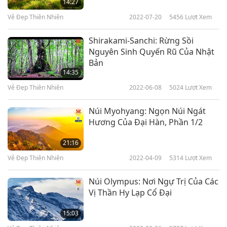
14:27
Vẻ Đẹp Thiên Nhiên
2022-07-20
5456
Lượt Xem
Shirakami-Sanchi: Rừng Sồi
Nguyên Sinh Quyến Rũ Của Nhật
Bản
14:35
Vẻ Đẹp Thiên Nhiên
2022-06-08
5024
Lượt Xem
Núi Myohyang: Ngọn Núi Ngát
Hương Của Đại Hàn, Phần 1/2
21:16
Vẻ Đẹp Thiên Nhiên
2022-04-09
5314
Lượt Xem
Núi Olympus: Nơi Ngự Trị Của Các
Vị Thần Hy Lạp Cổ Đại
15:03