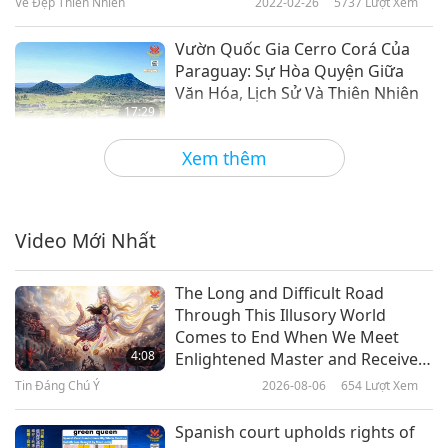
Vẻ Đẹp Thiên Nhiên
2022-02-26
5737
Lượt Xem
Vườn Quốc Gia Cerro Corá Của
Paraguay: Sự Hòa Quyện Giữa
Văn Hóa, Lịch Sử Và Thiên Nhiên
17:29
Vẻ Đẹp Thiên Nhiên
2022-02-19
6344
Lượt Xem
Xem thêm
Công Viên Thiên Nhiên Trụ Đá
Lena: Nơi Lưu Giữ Di Sản Của Địa
Cầu
Video Mới Nhất
17:26
Vẻ Đẹp Thiên Nhiên
2022-01-15
5770
Lượt Xem
The Long and Difficult Road
Through This Illusory World
Vườn Quốc Gia Glacier: Vương
Comes to End When We Meet
Miện Của Lục Địa, Phần 1/2
4:08
Enlightened Master and Receive
Initiation
Tin Đáng Chú Ý
2026-08-06
654
Lượt Xem
15:14
Vẻ Đẹp Thiên Nhiên
2021-10-29
6461
Lượt Xem
Spanish court upholds rights of