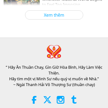
3:46
to Feel Too Imposing
Tin Đáng Chú Ý
2026-08-05
1152
Lượt Xem
Xem thêm
Tin Đáng Chú Ý
38:07
Tin Đáng Chú Ý
2026-08-05
229
Lượt Xem
Đạo Đức Hồi Giáo Về Nước: Trích
Tuyển Kinh Hadith, Phần 1/2
“ Hãy Ăn Thuần Chay, Gìn Giữ Hòa Bình, Hãy Làm Việc
22:27
Thiện.
Lời Thánh Khải
2026-08-05
211
Lượt Xem
Hãy tìm một vị Minh Sư nếu quý vị muốn về Nhà.”
~ Ngài Thanh Hải Vô Thượng Sư (thuần chay)
Không Chỉ Canxi: Những Thói
Quen Hằng Ngày Định Hình Sức
Khỏe Xương
21:56