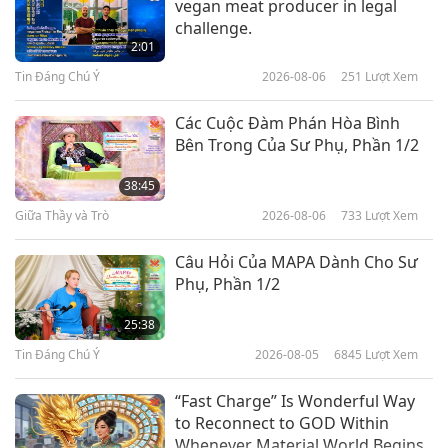
vegan meat producer in legal
Vườn Quốc Gia Band-e-Amir Ở
challenge.
Afghanistan:Viên Ngọc Tinh Xảo
2:01
Của Thiên Nhiên
Tin Đáng Chú Ý
2026-08-06
251
Lượt Xem
14:24
Vẻ Đẹp Thiên Nhiên
2021-09-25
5307
Lượt Xem
Các Cuộc Đàm Phán Hòa Bình
Bên Trong Của Sư Phụ, Phần 1/2
Kỳ Quan Biển Azure của Palau
38:45
Giữa Thầy và Trò
2026-08-06
733
Lượt Xem
14:39
Vẻ Đẹp Thiên Nhiên
2021-08-14
8364
Lượt Xem
Câu Hỏi Của MAPA Dành Cho Sư
Phụ, Phần 1/2
Kỳ Quan Thác Nước Victoria:
Tiếng Gầm Gừ Từ Màn Sương
25:38
Tin Đáng Chú Ý
2026-08-05
6845
Lượt Xem
14:33
Vẻ Đẹp Thiên Nhiên
2021-08-07
5941
Lượt Xem
“Fast Charge” Is Wonderful Way
to Reconnect to GOD Within
Whenever Material World Begins