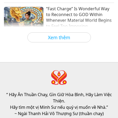
Phần 1/2
Thuần Chay: Lối Sống Cao Thượng
2024-05-02
4071
Lượt Xem
“Fast Charge” Is Wonderful Way
to Reconnect to GOD Within
Whenever Material World Begins
3:46
to Feel Too Imposing
Tin Đáng Chú Ý
2026-08-05
1172
Lượt Xem
Xem thêm
Tin Đáng Chú Ý
38:07
Tin Đáng Chú Ý
2026-08-05
242
Lượt Xem
Đạo Đức Hồi Giáo Về Nước: Trích
Tuyển Kinh Hadith, Phần 1/2
“ Hãy Ăn Thuần Chay, Gìn Giữ Hòa Bình, Hãy Làm Việc
22:27
Thiện.
Lời Thánh Khải
2026-08-05
234
Lượt Xem
Hãy tìm một vị Minh Sư nếu quý vị muốn về Nhà.”
~ Ngài Thanh Hải Vô Thượng Sư (thuần chay)