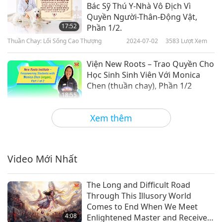
Bác Sỹ Thú Y-Nhà Vô Địch Vì
Quyền Người-Thân-Động Vật,
17:52
Phần 1/2.
Thuần Chay: Lối Sống Cao Thượng
2024-07-02
3583
Lượt Xem
Viện New Roots – Trao Quyền Cho
Học Sinh Sinh Viên Với Monica
Chen (thuần chay), Phần 1/2
18:55
Thuần Chay: Lối Sống Cao Thượng
2024-06-18
3568
Lượt Xem
Xem thêm
Cubano Thuần Chay (Bánh Mì Kẹp
Kiểu Cuba), Phần 1/2 – Bánh Mì
Cuộn Kiểu Cuba Thuần Chay Với
Video Mới Nhất
22:52
Men Nuôi Tự Nhiên
Thuần Chay: Lối Sống Cao Thượng
2024-06-16
4894
Lượt Xem
The Long and Difficult Road
Through This Illusory World
Hành Trình Của Người Đi Khắp
Comes to End When We Meet
Thế Giới Đầy Mạnh Mẽ: Frank
4:08
Enlightened Master and Receive