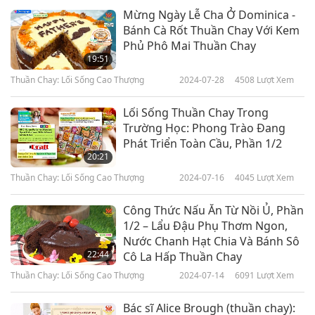
Mừng Ngày Lễ Cha Ở Dominica -
Bánh Cà Rốt Thuần Chay Với Kem
Phủ Phô Mai Thuần Chay
19:51
Thuần Chay: Lối Sống Cao Thượng
2024-07-28
4508
Lượt Xem
Lối Sống Thuần Chay Trong
Trường Học: Phong Trào Đang
Phát Triển Toàn Cầu, Phần 1/2
20:21
Thuần Chay: Lối Sống Cao Thượng
2024-07-16
4045
Lượt Xem
Công Thức Nấu Ăn Từ Nồi Ủ, Phần
1/2 – Lẩu Đậu Phụ Thơm Ngon,
Nước Chanh Hạt Chia Và Bánh Sô
22:44
Cô La Hấp Thuần Chay
Thuần Chay: Lối Sống Cao Thượng
2024-07-14
6091
Lượt Xem
Bác sĩ Alice Brough (thuần chay):