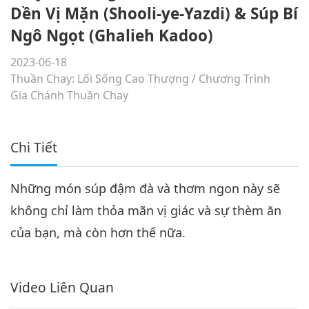
Dền Vị Mặn (Shooli-ye-Yazdi) & Súp Bí
Ngô Ngọt (Ghalieh Kadoo)
2023-06-18
Thuần Chay: Lối Sống Cao Thượng
/
Chương Trình
Gia Chánh Thuần Chay
Chi Tiết
Những món súp đậm đà và thơm ngon này sẽ
không chỉ làm thỏa mãn vị giác và sự thèm ăn
của bạn, mà còn hơn thế nữa.
Video Liên Quan