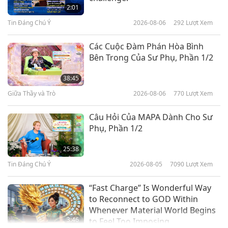
Dimkova (trường chay): Vẽ Trong
2:01
Ánh Sáng Và Tâm Linh, Phần 1/2
Tin Đáng Chú Ý
2026-08-06
292
Lượt Xem
20:46
Thơ Nhạc Tình Yêu và Tâm Linh
2023-04-22
4138
Lượt Xem
Các Cuộc Đàm Phán Hòa Bình
Bên Trong Của Sư Phụ, Phần 1/2
Thời Trang Bền Vững Trên Thảm
Đỏ
38:45
Giữa Thầy và Trò
2026-08-06
770
Lượt Xem
18:26
Thơ Nhạc Tình Yêu và Tâm Linh
2023-04-13
3445
Lượt Xem
Câu Hỏi Của MAPA Dành Cho Sư
Phụ, Phần 1/2
Nghệ Thuật Trên Chiếc Xe Lăn
25:38
Tin Đáng Chú Ý
2026-08-05
7090
Lượt Xem
17:53
Thơ Nhạc Tình Yêu và Tâm Linh
2023-04-03
3587
Lượt Xem
“Fast Charge” Is Wonderful Way
to Reconnect to GOD Within
Whenever Material World Begins
3:46
to Feel Too Imposing