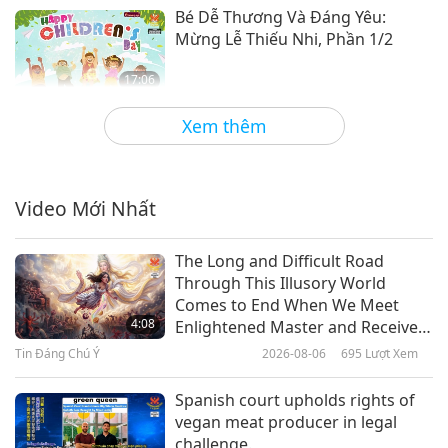
Bé Dễ Thương Và Đáng Yêu:
Mừng Lễ Thiếu Nhi, Phần 1/2
17:06
Thơ Nhạc Tình Yêu và Tâm Linh
2023-06-01
4759
Lượt Xem
Xem thêm
Khám Phá Thế Giới Trượt Patin
Video Mới Nhất
18:59
Thơ Nhạc Tình Yêu và Tâm Linh
2023-05-04
3478
Lượt Xem
The Long and Difficult Road
Through This Illusory World
Nhà Hát Nhạc Vũ Kịch Opera Và
Comes to End When We Meet
Ballet Hàn Lâm Quốc Gia Odesa:
4:08
Enlightened Master and Receive
Biểu Tượng Của Văn Hóa Và Tinh
Initiation
Tin Đáng Chú Ý
2026-08-06
695
Lượt Xem
24:01
Thần Ukraine (Ureign)
Thơ Nhạc Tình Yêu và Tâm Linh
2023-04-27
3803
Lượt Xem
Spanish court upholds rights of
vegan meat producer in legal
Họa Sĩ Người Bulgaria - Lili
challenge.