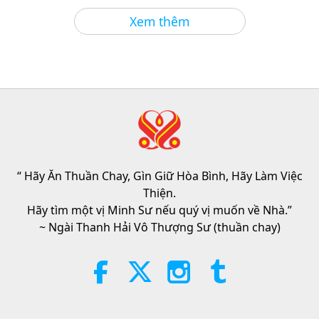
Tin Đáng Chú Ý
2026-08-05
1205
Lượt Xem
Xem thêm
Tin Đáng Chú Ý
38:07
Tin Đáng Chú Ý
2026-08-05
268
Lượt Xem
Đạo Đức Hồi Giáo Về Nước: Trích
Tuyển Kinh Hadith, Phần 1/2
“ Hãy Ăn Thuần Chay, Gìn Giữ Hòa Bình, Hãy Làm Việc
22:27
Thiện.
Lời Thánh Khải
2026-08-05
270
Lượt Xem
Hãy tìm một vị Minh Sư nếu quý vị muốn về Nhà.”
~ Ngài Thanh Hải Vô Thượng Sư (thuần chay)
Không Chỉ Canxi: Những Thói
Quen Hằng Ngày Định Hình Sức
Khỏe Xương
21:56
Sống Vui Sống Khỏe
2026-08-05
305
Lượt Xem