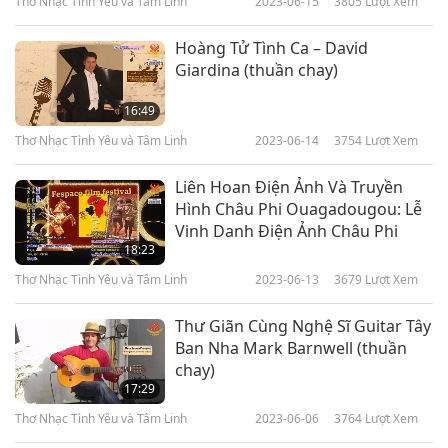
Thơ Nhạc Tình Yêu và Tâm Linh
2023-06-15
3805
Lượt Xem
Hoàng Tử Tình Ca – David
Giardina (thuần chay)
16:49
Thơ Nhạc Tình Yêu và Tâm Linh
2023-06-14
3754
Lượt Xem
Liên Hoan Điện Ảnh Và Truyền
Hình Châu Phi Ouagadougou: Lễ
Vinh Danh Điện Ảnh Châu Phi
18:23
Thơ Nhạc Tình Yêu và Tâm Linh
2023-06-13
3679
Lượt Xem
Thư Giãn Cùng Nghệ Sĩ Guitar Tây
Ban Nha Mark Barnwell (thuần
chay)
17:29
Thơ Nhạc Tình Yêu và Tâm Linh
2023-06-06
3764
Lượt Xem