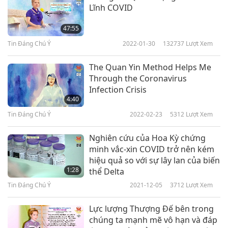
cả mọi người trên thế giới, hãy mau thức tỉnh!
Lĩnh COVID
Con cầu chúc Sư Phụ sức khỏe, an toàn và sứ
47:55
mệnh của Ngài được hoàn thành. Cầu chúc đội
Tin Đáng Chú Ý
2022-01-30
132737
Lượt Xem
ngũ Truyền Hình Vô Thượng Sư được bình an và
The Quan Yin Method Helps Me
vui vẻ. Trân trọng, Đệ tử của Ngài, Phương Nghi
Through the Coronavirus
từ Đài Loan (Formosa)
Infection Crisis
4:40
Tin Đáng Chú Ý
2022-02-23
5312
Lượt Xem
Phương Nghi đáng kính, Xin cảm kích những lời
chúc tốt đẹp và cảm ơn vì đã chia sẻ thể nghiệm
Nghiên cứu của Hoa Kỳ chứng
bên trong của cô. Chúng tôi hoàn toàn đồng ý
minh vắc-xin COVID trở nên kém
hiệu quả so với sự lây lan của biến
rằng cách duy nhất để nhân loại được bảo vệ
1:28
thể Delta
khỏi COVID-19 là hướng đến lối sống thuần chay
Tin Đáng Chú Ý
2021-12-05
3712
Lượt Xem
nhân từ và chân thành sám hối về những việc
Lực lượng Thượng Đế bên trong
làm sai trái trong quá khứ. Xin cầu nguyện cho
chúng ta mạnh mẽ vô hạn và đáp