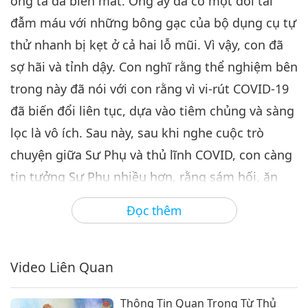
ông ta đã biến mất. Ông ấy đã có một đôi tai
đẫm máu với những bông gạc của bộ dụng cụ tự
thử nhanh bị kẹt ở cả hai lỗ mũi. Vì vậy, con đã
sợ hãi và tỉnh dậy. Con nghĩ rằng thể nghiệm bên
trong này đã nói với con rằng vì vi-rút COVID-19
đã biến đổi liên tục, dựa vào tiêm chủng và sàng
lọc là vô ích. Sau này, sau khi nghe cuộc trò
chuyện giữa Sư Phụ và thủ lĩnh COVID, con càng
tin tưởng Sư Phụ nhiều hơn, rằng sám hối, ăn
thuần chay và cầu nguyện để được tha thứ là
Đọc thêm
giải pháp duy nhất.
Con biết ơn Sư Phụ và hy vọng rằng mọi người
Video Liên Quan
trên thế giới sẽ nhanh chóng thức tỉnh. Sư Phụ
đã rơi nước mắt nhiều như đại dương rồi. Xin tất
Thông Tin Quan Trọng Từ Thủ