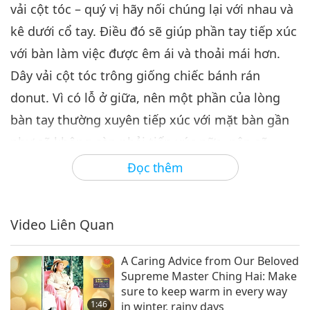
vải cột tóc – quý vị hãy nối chúng lại với nhau và
kê dưới cổ tay. Điều đó sẽ giúp phần tay tiếp xúc
với bàn làm việc được êm ái và thoải mái hơn.
Dây vải cột tóc trông giống chiếc bánh rán
donut. Vì có lỗ ở giữa, nên một phần của lòng
bàn tay thường xuyên tiếp xúc với mặt bàn gần
như sẽ không còn phải tiếp xúc nữa, nên sẽ
không còn quá nhức mỏi sau nhiều giờ làm việc
Đọc thêm
lâu dài. Cứ thêm bao nhiêu dây cột tóc tùy thích
cho đến khi quý vị thấy phù hợp và thoải mái,
Video Liên Quan
bởi vì dây vải cột tóc có kích cỡ, độ rộng và độ
dày khác nhau. Quý vị nên thử nhé. Đáng để đầu
A Caring Advice from Our Beloved
tư đó. Thượng Đế thương các cưng.
Supreme Master Ching Hai: Make
sure to keep warm in every way
Chúng con cũng Thương Ngài, thưa Ngài Thanh
1:46
in winter, rainy days