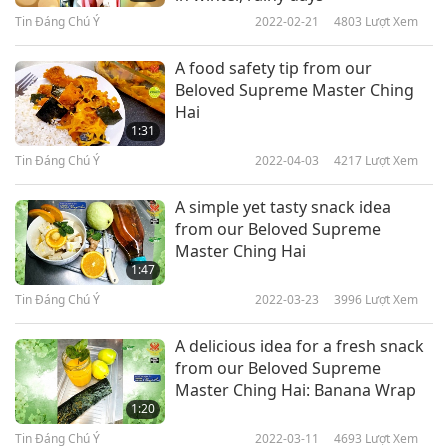
Tin Đáng Chú Ý
2022-02-21
4803
Lượt Xem
Hải Vô Thượng Sư, và chúng con cảm kích trước
lời nhắc nhở ân cần của Ngài giúp bảo vệ sức
A food safety tip from our
khỏe quý báu của chúng con.
Beloved Supreme Master Ching
Hai
1:31
Tin Đáng Chú Ý
2022-04-03
4217
Lượt Xem
A simple yet tasty snack idea
from our Beloved Supreme
Master Ching Hai
1:47
Tin Đáng Chú Ý
2022-03-23
3996
Lượt Xem
A delicious idea for a fresh snack
from our Beloved Supreme
Master Ching Hai: Banana Wrap
1:20
Tin Đáng Chú Ý
2022-03-11
4693
Lượt Xem