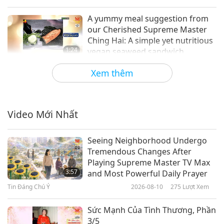
A yummy meal suggestion from
our Cherished Supreme Master
Ching Hai: A simple yet nutritious
1:24
vegan seaweed sandwich
Tin Đáng Chú Ý
2022-02-25
4165
Lượt Xem
Xem thêm
A tasty and nutritious lunch idea
from our Beloved Supreme
Master Ching Hai
Video Mới Nhất
1:39
Tin Đáng Chú Ý
2022-02-06
4383
Lượt Xem
Seeing Neighborhood Undergo
Tremendous Changes After
chia sẻ một mẹo từ Ngài Thanh
Playing Supreme Master TV Max
Hải Vô Thượng Sư Kính Yêu
3:57
and Most Powerful Daily Prayer
Tin Đáng Chú Ý
2026-08-10
275
Lượt Xem
2:05
Tin Đáng Chú Ý
2021-04-19
5006
Lượt Xem
Sức Mạnh Của Tình Thương, Phần
3/5