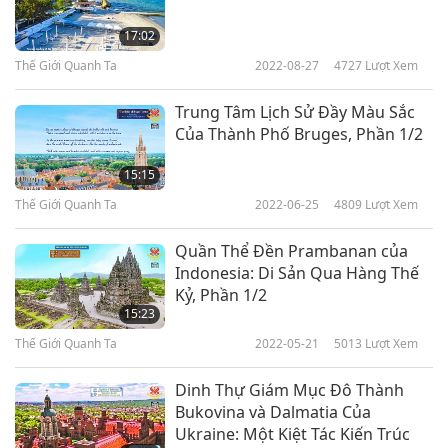
17:02
Thế Giới Quanh Ta
2022-08-27
4727
Lượt Xem
Trung Tâm Lịch Sử Đầy Màu Sắc
Của Thành Phố Bruges, Phần 1/2
15:15
Thế Giới Quanh Ta
2022-06-25
4809
Lượt Xem
Quần Thể Đền Prambanan của
Indonesia: Di Sản Qua Hàng Thế
Kỷ, Phần 1/2
15:23
Thế Giới Quanh Ta
2022-05-21
5013
Lượt Xem
Dinh Thự Giám Mục Đô Thành
Bukovina và Dalmatia Của
Ukraine: Một Kiệt Tác Kiến Trúc