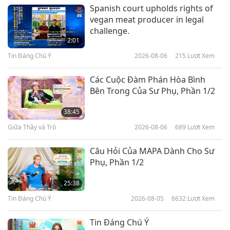
Thế Giới Quanh Ta
2022-03-12
4769
Lượt Xem
Spanish court upholds rights of
vegan meat producer in legal
Cộng Đồng Dayak Losarang -
challenge.
Sống Hòa Hợp Với Những Anh Em
2:01
Đồng Cư Của Chúng Ta, Phần 1/2
Tin Đáng Chú Ý
2026-08-06
215
Lượt Xem
18:02
Thế Giới Quanh Ta
2022-02-27
5248
Lượt Xem
Các Cuộc Đàm Phán Hòa Bình
Bên Trong Của Sư Phụ, Phần 1/2
Bí Ẩn của Những Quả Cầu Đá Cổ
Đại của Costa Rica, Phần 1/2
38:45
Giữa Thầy và Trò
2026-08-06
689
Lượt Xem
11:21
Thế Giới Quanh Ta
2022-01-07
5600
Lượt Xem
Câu Hỏi Của MAPA Dành Cho Sư
Phụ, Phần 1/2
Hang Động Sa Mạc Judean: Nơi
Gìn Giữ Kho Tàng Kinh Thánh Quý
25:38
Hiếm, Phần 1/2
Tin Đáng Chú Ý
2026-08-05
6632
Lượt Xem
14:05
Thế Giới Quanh Ta
2021-11-08
5040
Lượt Xem
Tin Đáng Chú Ý