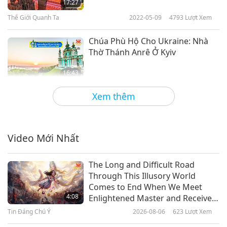
17:27
Thế Giới Quanh Ta
2022-05-09
4793
Lượt Xem
Chúa Phù Hộ Cho Ukraine: Nhà
Thờ Thánh Anrê Ở Kyiv
16:43
Thế Giới Quanh Ta
2022-03-23
5018
Lượt Xem
Xem thêm
L’viv: Vẻ Đẹp Của Ukraine Trong
Một Thành Phố Lịch Sử
Video Mới Nhất
15:57
Thế Giới Quanh Ta
2022-03-19
4923
Lượt Xem
The Long and Difficult Road
Through This Illusory World
Hồi Ức Về Goryeo: Di Tích Lịch Sử
Comes to End When We Meet
Ở Kaesong, Phần 1/2
4:08
Enlightened Master and Receive
Initiation
Tin Đáng Chú Ý
2026-08-06
623
Lượt Xem
17:08