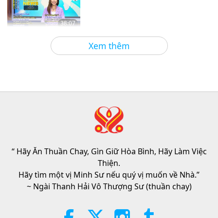
38:07
Tin Đáng Chú Ý
2026-08-05
196
Lượt Xem
Xem thêm
Đạo Đức Hồi Giáo Về Nước: Trích
Tuyển Kinh Hadith, Phần 1/2
22:27
Lời Thánh Khải
2026-08-05
189
Lượt Xem
Không Chỉ Canxi: Những Thói
Quen Hằng Ngày Định Hình Sức
Khỏe Xương
“ Hãy Ăn Thuần Chay, Gìn Giữ Hòa Bình, Hãy Làm Việc
21:56
Thiện.
Sống Vui Sống Khỏe
2026-08-05
212
Lượt Xem
Hãy tìm một vị Minh Sư nếu quý vị muốn về Nhà.”
~ Ngài Thanh Hải Vô Thượng Sư (thuần chay)
Mặt Trăng: Người Bạn Đồng Hành
Rực Sáng Trên Bầu Trời Của
Chúng Ta, Phần 2/2