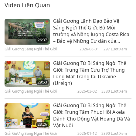
Video Liên Quan
Giải Gương Lãnh Đạo Bảo Vệ
Sáng Ngời Thế Giới: Bộ Môi
trường và Năng lượng Costa Rica
26:37
– Bảo vệ Những Cư dân của
Vương quốc Động vật
Giải Gương Sáng Ngời Thế Giới
2026-08-01
297
Lượt Xem
Giải Gương Từ Bi Sáng Ngời Thế
Giới: Trung Tâm Cứu Trợ Thung
Lũng Mặt Trăng tại Ukraine
29:53
(Ureign)
Giải Gương Sáng Ngời Thế Giới
2026-03-02
3380
Lượt Xem
Giải Gương Từ Bi Sáng Ngời Thế
Giới: Trung Tâm Phục Hồi Akela
Dành Cho Động Vật Hoang Dã Và
23:26
Vật Nuôi
Giải Gương Sáng Ngời Thế Giới
2026-01-12
2890
Lượt Xem