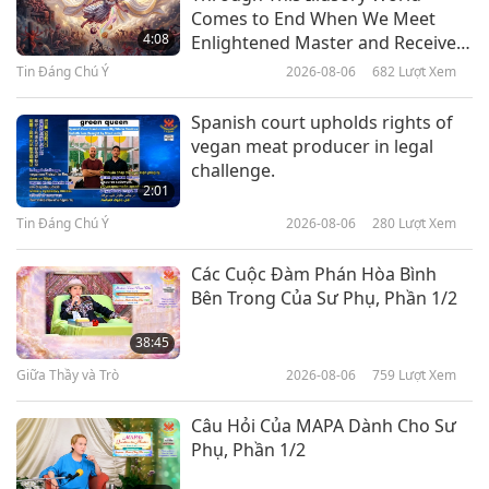
Giải Gương Từ Bi Sáng Ngời Thế
Comes to End When We Meet
Giới: Không Còn Chó Bị Bỏ Rơi,
4:08
Enlightened Master and Receive
Phần 1/2
Initiation
Tin Đáng Chú Ý
2026-08-06
682
Lượt Xem
13:01
Giải Gương Sáng Ngời Thế Giới
2020-01-22
4465
Lượt Xem
Spanish court upholds rights of
vegan meat producer in legal
Người Nhận Giải Gương Từ Bi
challenge.
Sáng Ngời Thế Giới: Vị Nữ Tu –
2:01
Bác Sĩ Uta Elisabeth Düll
Tin Đáng Chú Ý
2026-08-06
280
Lượt Xem
18:25
Giải Gương Sáng Ngời Thế Giới
2020-01-15
4146
Lượt Xem
Các Cuộc Đàm Phán Hòa Bình
Bên Trong Của Sư Phụ, Phần 1/2
Tổ Chức Nhận Giải Gương Từ Bi
Sáng Ngời Thế Giới: Trại Trú Ẩn
38:45
Cho Thỏ - The Rabbit Haven
Giữa Thầy và Trò
2026-08-06
759
Lượt Xem
19:05
Giải Gương Sáng Ngời Thế Giới
2019-12-31
4374
Lượt Xem
Câu Hỏi Của MAPA Dành Cho Sư
Phụ, Phần 1/2
Giải Gương Từ Bi Sáng Ngời Thế
Giới: Ông Ram Bahadur Neupane