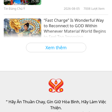
25:38
– Thiên Thần Hộ Mệnh Của
Tin Đáng Chú Ý
2026-08-05
7008
Lượt Xem
18:24
Những Bạn Bò
Giải Gương Sáng Ngời Thế Giới
2019-11-30
4973
Lượt Xem
“Fast Charge” Is Wonderful Way
to Reconnect to GOD Within
Whenever Material World Begins
3:46
to Feel Too Imposing
Tin Đáng Chú Ý
2026-08-05
1178
Lượt Xem
Xem thêm
Tin Đáng Chú Ý
38:07
Tin Đáng Chú Ý
2026-08-05
255
Lượt Xem
Đạo Đức Hồi Giáo Về Nước: Trích
Tuyển Kinh Hadith, Phần 1/2
“ Hãy Ăn Thuần Chay, Gìn Giữ Hòa Bình, Hãy Làm Việc
22:27
Thiện.