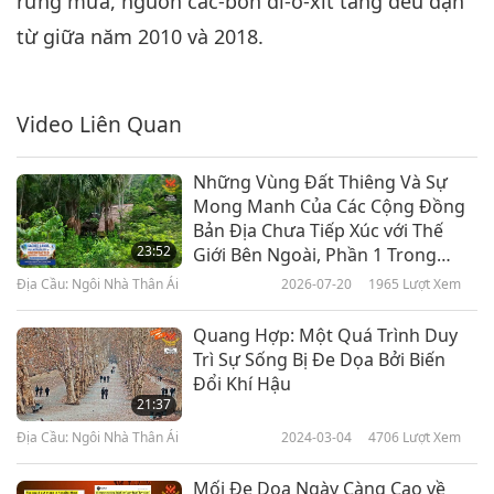
rừng mưa, nguồn các-bon đi-ô-xít tăng đều đặn
từ giữa năm 2010 và 2018.
Video Liên Quan
Những Vùng Đất Thiêng Và Sự
Mong Manh Của Các Cộng Đồng
Bản Địa Chưa Tiếp Xúc với Thế
23:52
Giới Bên Ngoài, Phần 1 Trong
Chương Trình Nhiều Phần
Địa Cầu: Ngôi Nhà Thân Ái
2026-07-20
1965
Lượt Xem
Quang Hợp: Một Quá Trình Duy
Trì Sự Sống Bị Đe Dọa Bởi Biến
Đổi Khí Hậu
21:37
Địa Cầu: Ngôi Nhà Thân Ái
2024-03-04
4706
Lượt Xem
Mối Đe Dọa Ngày Càng Cao về