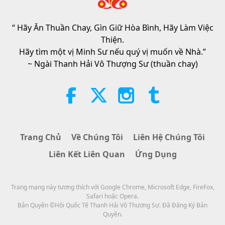
“Fast Charge” Is Wonderful Way
to Reconnect to GOD Within
Whenever Material World Begins
“ Hãy Ăn Thuần Chay, Gìn Giữ Hòa Bình, Hãy Làm Việc
3:46
to Feel Too Imposing
Thiện.
Tin Đáng Chú Ý
2026-08-05
1303
Lượt Xem
Hãy tìm một vị Minh Sư nếu quý vị muốn về Nhà.”
~ Ngài Thanh Hải Vô Thượng Sư (thuần chay)
Tin Đáng Chú Ý
38:07
Tin Đáng Chú Ý
2026-08-05
312
Lượt Xem
Trang Chủ
Về Chúng Tôi
Liên Hệ Chúng Tôi
Đạo Đức Hồi Giáo Về Nước: Trích
Liên Kết Liên Quan
Ứng Dụng
Tuyển Kinh Hadith, Phần 1/2
22:27
Trang mạng này tương thích với Google Chrome, Microsoft Edge, FireFox,
Lời Thánh Khải
2026-08-05
291
Lượt Xem
Safari hoặc Opera.
Bản Quyền ©Hội Quốc Tế Thanh Hải Vô Thượng Sư. Đã Đăng Ký Bản
Không Chỉ Canxi: Những Thói
Quyền.
Quen Hằng Ngày Định Hình Sức