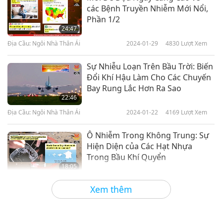
các Bệnh Truyền Nhiễm Mới Nổi,
Phần 1/2
24:47
Địa Cầu: Ngôi Nhà Thân Ái
2024-01-29
4830
Lượt Xem
Sự Nhiễu Loạn Trên Bầu Trời: Biến
Đổi Khí Hậu Làm Cho Các Chuyến
Bay Rung Lắc Hơn Ra Sao
22:46
Địa Cầu: Ngôi Nhà Thân Ái
2024-01-22
4169
Lượt Xem
Ô Nhiễm Trong Không Trung: Sự
Hiện Diện của Các Hạt Nhựa
Trong Bầu Khí Quyển
18:05
Địa Cầu: Ngôi Nhà Thân Ái
2024-01-08
4223
Lượt Xem
Xem thêm
Diễu Hành Trên Toàn Thế Giới:
Công Dân Kêu Gọi Hành Động