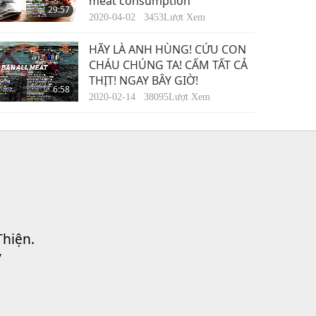
meat consumption
29:57
2020-04-02
3453
Lượt Xem
HÃY LÀ ANH HÙNG! CỨU CON
CHÁU CHÚNG TA! CẤM TẤT CẢ
THỊT! NGAY BÂY GIỜ!
6:58
2020-02-14
38095
Lượt Xem
Thiện.
”