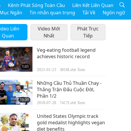
h
Kênh Phát Sóng Toàn Cầu
Liên Kết Liên Quan
 Mục Ngắn
Tin nhắn quan trọng
Tải Về
Ngôn ngữ
ideo Liên
Video Mới
Phát Trực
Quan
Nhất
Tiếp
Veg-eating football legend
achieves historic record
1:01
2021-01-23
3818
Lượt Xem
Những Cầu Thủ Thuần Chay -
Thắng Trận Đấu Cuộc Đời,
Phần 1/2
16:30
2018-07-28
7417
Lượt Xem
United States Olympic track
gold medalist highlights vegan
diet benefits