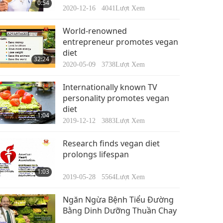
0:54
2020-12-16
4041
Lượt Xem
World-renowned
entrepreneur promotes vegan
diet
32:24
2020-05-09
3738
Lượt Xem
Internationally known TV
personality promotes vegan
diet
1:04
2019-12-12
3883
Lượt Xem
Research finds vegan diet
prolongs lifespan
1:03
2019-05-28
5564
Lượt Xem
Ngăn Ngừa Bệnh Tiểu Đường
Bằng Dinh Dưỡng Thuần Chay