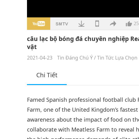
25
câu lạc bộ bóng đá chuyên nghiệp Re
vật
2021-04-23
Tin Đáng Chú Ý
/
Tin Tức Lựa Chọn
Chi Tiết
Famed Spanish professional football club
Farm, one of the United Kingdom’s fastes
awareness about the impact of food on the 
collaborate with Meatless Farm to reveal h