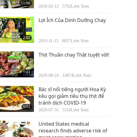
11:56
2018-02-12
5792
Lượt Xem
Lợi Ích Của Dinh Dưỡng Chay
2:02
2019-11-15
8057
Lượt Xem
Thịt Thuần chay Thật tuyệt vời!
1:43
2020-08-24
14874
Lượt Xem
Bác sĩ nổi tiếng người Hoa Kỳ
kêu gọi giảm tiêu thụ thịt để
tránh dịch COVID-19
1:12
2020-07-31
5110
Lượt Xem
United States medical
research finds adverse risk of