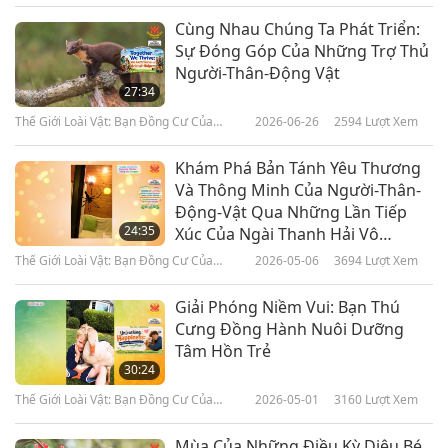
Cùng Nhau Chúng Ta Phát Triển:
Sự Đóng Góp Của Những Trợ Thủ
Người-Thân-Động Vật
27:34
Thế Giới Loài Vật: Bạn Đồng Cư Của
2026-06-26
2594
Lượt Xem
Chúng Ta
Khám Phá Bản Tánh Yêu Thương
Và Thông Minh Của Người-Thân-
Động-Vật Qua Những Lần Tiếp
24:35
Xúc Của Ngài Thanh Hải Vô
Thượng Sư (thuần chay): Phần 1
Thế Giới Loài Vật: Bạn Đồng Cư Của
2026-05-06
3694
Lượt Xem
Trong Loạt Chương Trình Nhiều
Chúng Ta
Phần
Giải Phóng Niềm Vui: Bạn Thú
Cưng Đồng Hành Nuôi Dưỡng
Tâm Hồn Trẻ
30:24
Thế Giới Loài Vật: Bạn Đồng Cư Của
2026-05-01
3160
Lượt Xem
Chúng Ta
Mùa Của Những Điều Kỳ Diệu Bé