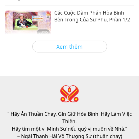
Thế Giới Loài Vật: Bạn Đồng Cư Của
2024-08-16
5581
Lượt Xem
Các Cuộc Đàm Phán Hòa Bình
Chúng Ta
Bên Trong Của Sư Phụ, Phần 1/2
38:45
Giữa Thầy và Trò
2026-08-06
910
Lượt Xem
Xem thêm
Câu Hỏi Của MAPA Dành Cho Sư
Phụ, Phần 1/2
25:38
Tin Đáng Chú Ý
2026-08-05
7614
Lượt Xem
“Fast Charge” Is Wonderful Way
to Reconnect to GOD Within
Whenever Material World Begins
“ Hãy Ăn Thuần Chay, Gìn Giữ Hòa Bình, Hãy Làm Việc
3:46
to Feel Too Imposing
Thiện.
Tin Đáng Chú Ý
2026-08-05
1354
Lượt Xem
Hãy tìm một vị Minh Sư nếu quý vị muốn về Nhà.”
~ Ngài Thanh Hải Vô Thượng Sư (thuần chay)