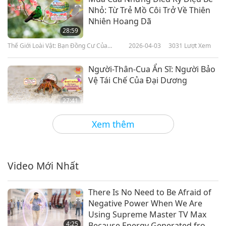
Nhỏ: Từ Trẻ Mồ Côi Trở Về Thiên
Nhiên Hoang Dã
28:59
Thế Giới Loài Vật: Bạn Đồng Cư Của
2026-04-03
3031
Lượt Xem
Chúng Ta
Người-Thân-Cua Ẩn Sĩ: Người Bảo
Vệ Tái Chế Của Đại Dương
27:41
Thế Giới Loài Vật: Bạn Đồng Cư Của
2026-03-06
2525
Lượt Xem
Xem thêm
Chúng Ta
Trái Tim Kiên Định: Tinh Thần
Trung Thành Của Người-Thân-
Động-Vật
Video Mới Nhất
25:30
Thế Giới Loài Vật: Bạn Đồng Cư Của
2026-01-16
2876
Lượt Xem
There Is No Need to Be Afraid of
Chúng Ta
Negative Power When We Are
Trò Chuyện Với Bạn Chó Đồng
Using Supreme Master TV Max
Hành Trong Năm Mới Qua Các
4:25
Because Energy Generated from