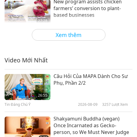
New program assists chicken
farmers’ conversion to plant-
based businesses
27:28
Tin Đáng Chú Ý
2020-01-23
3209
Lượt Xem
Xem thêm
School transitions to all vegan
meals in Sweden
Video Mới Nhất
1:10
Tin Đáng Chú Ý
2019-09-09
4314
Lượt Xem
Câu Hỏi Của MAPA Dành Cho Sư
Phụ, Phần 2/2
Chương Trình Thú Cưng Đến Trại
Giam: Biến Đổi Cuộc Đời Qua Tình
26:55
Thương
Tin Đáng Chú Ý
2026-08-09
3257
Lượt Xem
14:19
Người Tốt, Việc Hay
2020-02-03
12980
Lượt Xem
Shakyamuni Buddha (vegan)
Once Incarnated as Gecko-
Love of goats changes woman's
person, so We Must Never Judge
life in United States