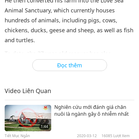
He then converted his farm into the Love Sea
Animal Sanctuary, which currently houses
hundreds of animals, including pigs, cows,
chickens, ducks, geese and sheep, as well as fish
and turtles.
To date, the 37-year-old rescuer has also
encouraged tens of thousands of visitors to
Đọc thêm
likewise embrace the vegan diet. We are deeply
touched by your benevolent transition, Luo Hong
Video Liên Quan
Xian. Heaven bless you. May all join in
awakening their goodness within and begin
Nghiên cứu mới đánh giá chăn
anew in the virtuous vegan way.
nuôi là ngành gây ô nhiễm nhất
Supreme Master Ching Hai: “Cheerfully present
1:44
the Shining World Compassion Award to Luo
Tiết Mục Ngắn
2020-03-12
16085
Lượt Xem