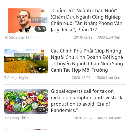
Hong Xian, plus US$10,000 in humble support of
“Chấm Dứt Ngành Chăn Nuôi”
the Love Sea Animal Sanctuary, with all love and
(Chấm Dứt Ngành Công Nghiệp
Chăn Nuôi Tàn Nhẫn) Phỏng Vấn
gratitude, in Heaven’s embrace.”
15:19
Jacy Reese”, Phần 1/2
Tủ Sách Khai Tâm
2018-12-12
7933
Lượt Xem
Các Chính Phủ Phải Giúp Những
Người Chủ Kinh Doanh Đổi Nghề
– Chuyển Ngành Chăn Nuôi Sang
3:14
Canh Tác Hợp Môi Trường
Tiết Mục Ngắn
2020-12-07
15880
Lượt Xem
Global experts call for tax on
meat consumption and livestock
production to avoid “Era of
1:16
Pandemics.”
Tin Đáng Chú Ý
2020-12-27
3457
Lượt Xem