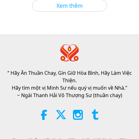
Tin Đáng Chú Ý
2026-08-08
901
Lượt Xem
Xem thêm
VEG TREND NEWS FROM
AROUND THE WORLD, April to
June 2026 - Part 1 of 2
3:40
Tiết Mục Ngắn
2026-08-08
369
Lượt Xem
VEG TREND NEWS FROM
AROUND THE WORLD, April to
June 2026 - Part 2 of 2
“ Hãy Ăn Thuần Chay, Gìn Giữ Hòa Bình, Hãy Làm Việc
4:58
Thiện.
Tiết Mục Ngắn
2026-08-08
313
Lượt Xem
Hãy tìm một vị Minh Sư nếu quý vị muốn về Nhà.”
~ Ngài Thanh Hải Vô Thượng Sư (thuần chay)
Sức Mạnh Của Tình Thương, Phần
1/5
38:08
Giữa Thầy và Trò
2026-08-08
938
Lượt Xem