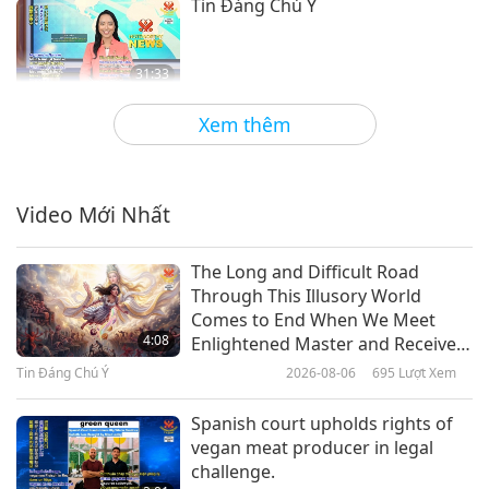
Tin Đáng Chú Ý
31:33
Tin Đáng Chú Ý
2022-07-29
2880
Lượt Xem
Xem thêm
Tin Đáng Chú Ý
Video Mới Nhất
34:34
Tin Đáng Chú Ý
2022-07-28
2945
Lượt Xem
The Long and Difficult Road
Through This Illusory World
Tình thương luôn luôn chiến
Comes to End When We Meet
thắng trong cuộc chiến giữa
4:08
Enlightened Master and Receive
thiện và ác.
Initiation
Tin Đáng Chú Ý
2026-08-06
695
Lượt Xem
2:06
Tin Đáng Chú Ý
2022-07-27
5527
Lượt Xem
Spanish court upholds rights of
vegan meat producer in legal
Tin Đáng Chú Ý
challenge.