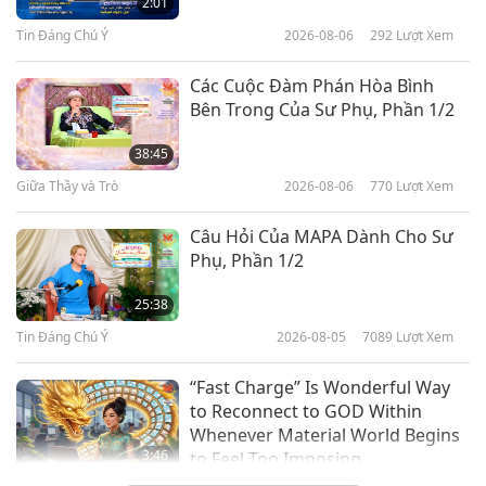
2:01
Tin Đáng Chú Ý
2026-08-06
292
Lượt Xem
30:19
Tin Đáng Chú Ý
2022-07-27
2846
Lượt Xem
Các Cuộc Đàm Phán Hòa Bình
Bên Trong Của Sư Phụ, Phần 1/2
Tin Đáng Chú Ý
38:45
Giữa Thầy và Trò
2026-08-06
770
Lượt Xem
32:27
Tin Đáng Chú Ý
2022-07-26
2901
Lượt Xem
Câu Hỏi Của MAPA Dành Cho Sư
Phụ, Phần 1/2
Tin Đáng Chú Ý
25:38
Tin Đáng Chú Ý
2026-08-05
7089
Lượt Xem
32:14
Tin Đáng Chú Ý
2022-07-25
3046
Lượt Xem
“Fast Charge” Is Wonderful Way
to Reconnect to GOD Within
Whenever Material World Begins
3:46
to Feel Too Imposing