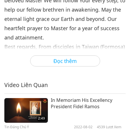
beloved Master We will follow Your every step, to
help our fellow brethren in awakening. May the
eternal light grace our Earth and beyond. Our
heartfelt prayer to Master for a year of success
and attainment.
Best regards, From disciples in Taiwan (Formosa)
Uplifted Taiwanese (Formosan) disciples, Your
Đọc thêm
profound words express the thoughts of many
on this planet, especially ours, deeply. We
Video Liên Quan
appreciate your heartline and pray that all
beings find salvation in the Buddha’s grace.
In Memoriam His Excellency
President Fidel Ramos
Master has a message for you:
“Beloved gentle ones in Taiwan (Formosa), many
2:49
thanks for the well-wishes to ring in this
Tin Đáng Chú Ý
2022-08-02
4539
Lượt Xem