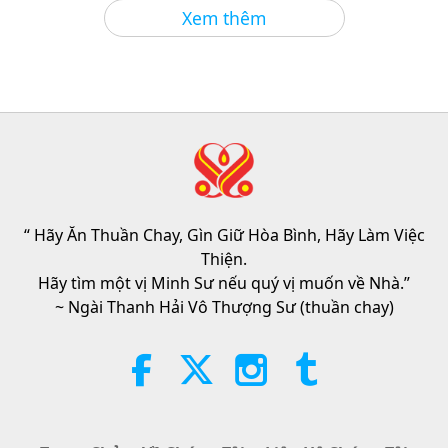
Tin Đáng Chú Ý
2026-08-05
1204
Lượt Xem
Xem thêm
Tin Đáng Chú Ý
38:07
Tin Đáng Chú Ý
2026-08-05
267
Lượt Xem
Đạo Đức Hồi Giáo Về Nước: Trích
Tuyển Kinh Hadith, Phần 1/2
“ Hãy Ăn Thuần Chay, Gìn Giữ Hòa Bình, Hãy Làm Việc
22:27
Thiện.
Lời Thánh Khải
2026-08-05
270
Lượt Xem
Hãy tìm một vị Minh Sư nếu quý vị muốn về Nhà.”
~ Ngài Thanh Hải Vô Thượng Sư (thuần chay)
Không Chỉ Canxi: Những Thói
Quen Hằng Ngày Định Hình Sức
Khỏe Xương
21:56
Sống Vui Sống Khỏe
2026-08-05
305
Lượt Xem