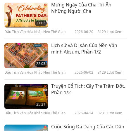
Mừng Ngày Của Cha: Tri Ân
Những Người Cha
21:03
Dấu Tích Văn Hóa Khắp Nẻo Thế Gian
2026-06-20
3129
Lượt Xem
Lịch sử và Di sản Của Nền Văn
minh Aksum, Phần 1/2
22:03
Dấu Tích Văn Hóa Khắp Nẻo Thế Gian
2026-06-02
3129
Lượt Xem
Truyện Cổ Tích: Cây Tre Trăm Đốt,
Phần 1/2
25:21
Dấu Tích Văn Hóa Khắp Nẻo Thế Gian
2026-04-14
3231
Lượt Xem
Cuộc Sống Đa Dạng Của Các Dân