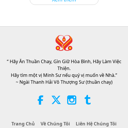
Sức Mạnh Của Tình Thương, Phần
2/5
32:43
Giữa Thầy và Trò
2026-08-09
577
Lượt Xem
Hopefully, Those Who Are Still
Asleep and Waiting for Lord Jesus
Will Know That He Is Already Here
“ Hãy Ăn Thuần Chay, Gìn Giữ Hòa Bình, Hãy Làm Việc
3:05
and May Be Seen on Supreme
Thiện.
Master Television
Tin Đáng Chú Ý
2026-08-08
935
Lượt Xem
Hãy tìm một vị Minh Sư nếu quý vị muốn về Nhà.”
~ Ngài Thanh Hải Vô Thượng Sư (thuần chay)
VEG TREND NEWS FROM
AROUND THE WORLD, April to
June 2026 - Part 1 of 2
3:40
Tiết Mục Ngắn
2026-08-08
394
Lượt Xem
Trang Chủ
Về Chúng Tôi
Liên Hệ Chúng Tôi
VEG TREND NEWS FROM