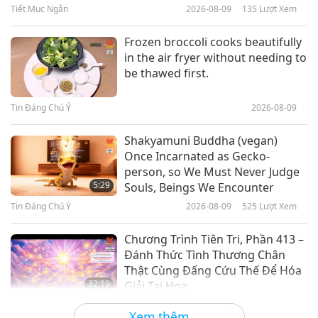
Tiết Mục Ngắn
2026-08-09
135
Lượt Xem
21:30
Dấu Tích Văn Hóa Khắp Nẻo Thế Gian
2026-03-03
3048
Lượt Xem
Frozen broccoli cooks beautifully
in the air fryer without needing to
Võng: Hành Trình Lịch Sử Hướng
be thawed first.
Đến Sự Thư Thái
Tin Đáng Chú Ý
2026-08-09
22:39
Dấu Tích Văn Hóa Khắp Nẻo Thế Gian
2026-02-24
3237
Lượt Xem
Shakyamuni Buddha (vegan)
Once Incarnated as Gecko-
Thời Kỳ Huy Hoàng Của Đế quốc
person, so We Must Never Judge
Tây Tạng, Phần 1/2
5:29
Souls, Beings We Encounter
Tin Đáng Chú Ý
2026-08-09
525
Lượt Xem
22:30
Dấu Tích Văn Hóa Khắp Nẻo Thế Gian
2026-02-10
3221
Lượt Xem
Chương Trình Tiên Tri, Phần 413 –
Đánh Thức Tình Thương Chân
Thật Cùng Đấng Cứu Thế Để Hóa
32:19
Giải Tai Họa
Tiết Mục Nhiều Tập Với Các Tiên Đoán Cổ
2026-08-09
576
Lượt Xem
Xem thêm
Xưa Về Địa Cầu