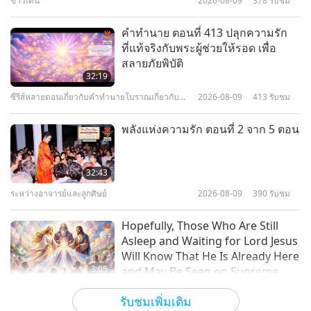
ข่าวเด่น
2026-08-09
378
รับชม
19:38
คนดังวีแกน
2023-10-10
3944
รับชม
คำทำนาย ตอนที่ 413 ปลุกความรัก
ที่แท้จริงกับพระผู้ช่วยให้รอด เพื่อ
เดิมพันว่าคุณไม่รู้ว่า เนื้อชิ้นนั้นมา
สลายภัยพิบัติ
จาก สิ่งมีชีวิตที่มีการหายใจ พละ
32:19
กำลัง ที่ยังอยู่กับเรา ที่นี่บนโลกเมื่อ
ซีรีส์หลายตอนเกี่ยวกับคำทำนายโบราณเกี่ยวกับ
2026-08-09
413
รับชม
0:50
หลายชั่วโมงก่อน แต่ถูกฆาตกรรม
ดาวเคราะห์ของเรา
อย่างโหดร้าย เพื่อได้ให้คุณกินเนื้อ
รายการสั้น
2024-02-20
5178
รับชม
พลังแห่งความรัก ตอนที่ 2 จาก 5 ตอน
มัน??? โปรดทำการศึกษาเกี่ยวกับมัน
บ้าง
32:43
ระหว่างอาจารย์และลูกศิษย์
2026-08-09
390
รับชม
Hopefully, Those Who Are Still
Asleep and Waiting for Lord Jesus
Will Know That He Is Already Here
3:05
and May Be Seen on Supreme
Master Television
ข่าวเด่น
2026-08-08
872
รับชม
รับชมเพิ่มเติม