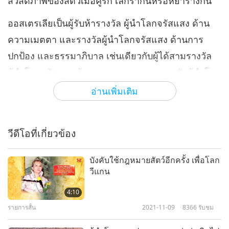
สวัสดิภาพของสัตว์เมื่อคู่รัก เลิกรากันหรือหย่าร้างกัน
ออสเตรเลียเป็นผู้รับห้ารางวัล ผู้นำโลกจรัสแสง ด้าน
ความเมตตา และรางวัลผู้นำโลกจรัสแสง ด้านการ
ปกป้อง และธรรมาภิบาล เช่นเดียวกับผู้ได้สามรางวัล
ผู้นำโลกจรัสแสง ด้านความเมตตา และรางวัลผู้นำโลก
จรัสแสง ด้านการดูแล ธรรมาภิบาล ผู้พิทักษ์สุขภาพ
อ่านเพิ่มเติม
และค่านิยมทางศีลธรรมสูง
เราขอขอบพระคุณออสเตรเลียจาก ใจจริงสำหรับ
วีดีโอที่เกี่ยวข้อง
กฎหมายครอบครัว ฉบับใหม่ซึ่งตระหนักถึงคุณค่า และ
สวัสดิภาพของสัตว์เลี้ยง ในการปกครองของสวรรค์ ขอ
บังคับใช้กฎหมายสัตว์อีกครั้ง เพื่อโลก
วีแกน
ให้ประเทศต่าง ๆ บังคับใช้ กฎหมายเพื่อปกป้องพลเมือง
ที่เป็นสัตว์ และส่งเสริม โลกที่มีมนุษยธรรม และเมตตา
4:10
รายการสั้น
2021-11-09
8366
รับชม
กรุณาโดยเร็ว