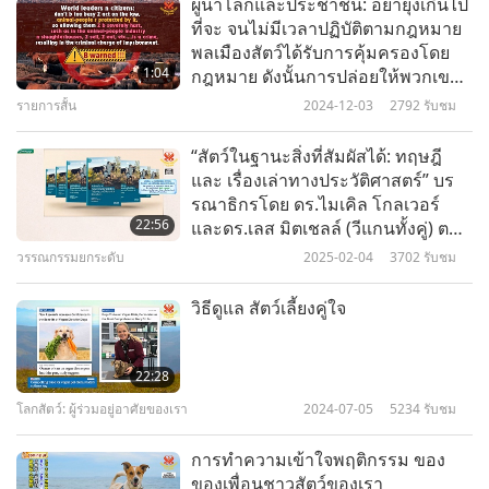
ผู้นำโลกและประชาชน: อย่ายุ่งเกินไป
ที่จะ จนไม่มีเวลาปฏิบัติตามกฎหมาย
พลเมืองสัตว์ได้รับการคุ้มครองโดย
1:04
กฎหมาย ดังนั้นการปล่อยให้พวกเขา
ได้รับความเจ็บปวดอย่างสาหัส เช่น
รายการสั้น
2024-12-03
2792
รับชม
ในอุตสาหกรรมชาวสัตว์ และโรงฆ่า
สัตว์ เพื่อขาย เพื่อกิน ฯลฯ…เป็นความ
“สัตว์ในฐานะสิ่งที่สัมผัสได้: ทฤษฎี
ผิด ถือเป็นความผิดทางอาญา ซึ่งมี
และ เรื่องเล่าทางประวัติศาสตร์” บร
โทษจำคุก ขอเตือน !!!
รณาธิกรโดย ดร.ไมเคิล โกลเวอร์
22:56
และดร.เลส มิตเชลล์ (วีแกนทั้งคู่) ตอน
ที่ 1 จาก 2 ตอน
วรรณกรรมยกระดับ
2025-02-04
3702
รับชม
วิธีดูแล สัตว์เลี้ยงคู่ใจ
22:28
โลกสัตว์: ผู้ร่วมอยู่อาศัยของเรา
2024-07-05
5234
รับชม
การทำความเข้าใจพฤติกรรม ของ
ของเพื่อนชาวสัตว์ของเรา