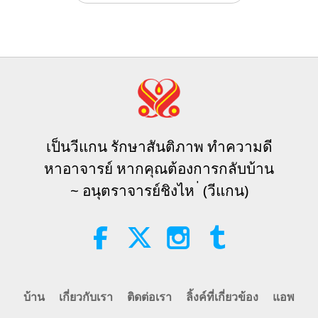
VEG TREND NEWS FROM
AROUND THE WORLD, April to
June 2026 - Part 1 of 2
3:40
รายการสั้น
2026-08-08
340
รับชม
VEG TREND NEWS FROM
AROUND THE WORLD, April to
June 2026 - Part 2 of 2
เป็นวีแกน รักษาสันติภาพ ทำความดี
4:58
หาอาจารย์ หากคุณต้องการกลับบ้าน
รายการสั้น
2026-08-08
299
รับชม
~ อนุตราจารย์ชิงไห ่ (วีแกน)
พลังแห่งความรัก ตอนที่ 1 จาก 5 ตอน
38:08
ระหว่างอาจารย์และลูกศิษย์
2026-08-08
892
รับชม
บ้าน
เกี่ยวกับเรา
ติดต่อเรา
ลิ้งค์ที่เกี่ยวข้อง
แอพ
There Is No Need to Be Afraid of