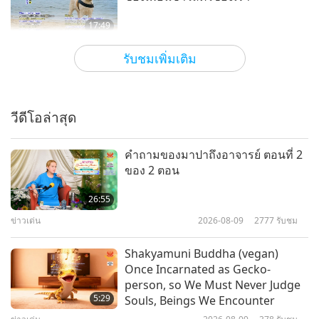
17:49
โลกสัตว์: ผู้ร่วมอยู่อาศัยของเรา
2024-01-12
5763
รับชม
รับชมเพิ่มเติม
คำแนะนำเรื่องความปลอดภัย จากไฟ
ป่าสำหรับเพื่อน ๆ ชาวสัตว์
วีดีโอล่าสุด
1:36
ข่าวเด่น
2025-04-24
3374
รับชม
คำถามของมาปาถึงอาจารย์ ตอนที่ 2
ของ 2 ตอน
สหายชาวสัตว์ ที่เป็นวีแกนก็สามารถ
ช่วย รักษาดาวเคราะห์ได้เช่นกัน
26:55
ข่าวเด่น
2026-08-09
2777
รับชม
1:29
ข่าวเด่น
2023-12-27
3734
รับชม
Shakyamuni Buddha (vegan)
Once Incarnated as Gecko-
ความก้าวหน้าของกฎหมายเพื่อสัตว์
person, so We Must Never Judge
กับวาเนสซา ชาคิบ (วีแกน) ตอนที่ 1
5:29
Souls, Beings We Encounter
จาก 2 ตอน