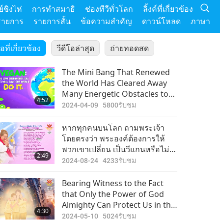
์ชิงไห่
การทำสมาธิ
ช่องทีวีทั่วโลก
ลิ้งค์ที่เกี่ยวข้อง
รายการ
รายการสั้น
ข้อความสำคัญ
ดาวน์โหลด
ภาษา
โอที่เกี่ยวข้อง
วีดีโอล่าสุด
ถ่ายทอดสด
The Mini Bang That Renewed
the World Has Cleared Away
Many Energetic Obstacles to
4:52
People Becoming Vegan: All of
2024-04-09
5800
รับชม
Us Must Do Everything We Can
to Help Spread Veganism
หากทุกคนบนโลก ถามพระเจ้า
โดยตรงว่า พระองค์ต้องการให้
พวกเขาเปลี่ยน เป็นวีแกนหรือไม่
2:49
โลกของเรา ก็จะกลายเป็นสวรรค์
2024-08-24
4233
รับชม
ของวีแกน
Bearing Witness to the Fact
that Only the Power of God
Almighty Can Protect Us in the
4:30
Chaotic World
2024-05-10
5024
รับชม