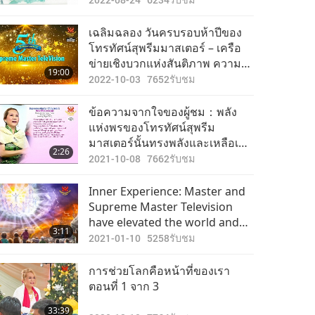
Supreme Master Television
เฉลิมฉลอง วันครบรอบห้าปีของ
โทรทัศน์สุพรีมมาสเตอร์ – เครือ
ข่ายเชิงบวกแห่งสันติภาพ ความ
19:00
รัก และวิถีวีแกน
2022-10-03
7652
รับชม
ข้อความจากใจของผู้ชม：พลัง
แห่งพรของโทรทัศน์สุพรีม
มาสเตอร์นั้นทรงพลังและเหลือเชื่อ
2:26
มาก
2021-10-08
7662
รับชม
Inner Experience: Master and
Supreme Master Television
have elevated the world and
3:11
humankind is gradually
2021-01-10
5258
รับชม
awakening
การช่วยโลกคือหน้าที่ของเรา
ตอนที่ 1 จาก 3
33:39