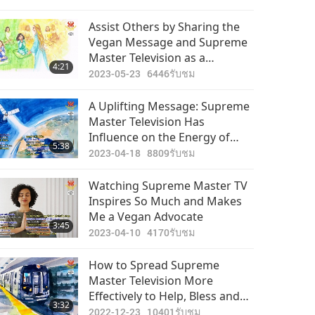
Assist Others by Sharing the
Vegan Message and Supreme
Master Television as a
4:21
Resource for the Vital
2023-05-23
6446
รับชม
Information Needed at
Present
A Uplifting Message: Supreme
Master Television Has
Influence on the Energy of
5:38
Earth and Other Planets
2023-04-18
8809
รับชม
Watching Supreme Master TV
Inspires So Much and Makes
Me a Vegan Advocate
3:45
2023-04-10
4170
รับชม
How to Spread Supreme
Master Television More
Effectively to Help, Bless and
3:32
Uplift So Many
2022-12-23
10401
รับชม