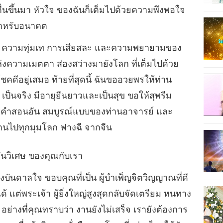
ตื่นขึ้นมา หัวใจ ของฉันก็เต็มไปด้วยความพึงพอใจ
สำหรับอนาคต
 ความทุ่มเท การเสียสละ และความพยายามของ
ความเมตตา ส่องสว่างมายังโลก ที่เต็มไปด้วย
คดีอยู่เสมอ ท้ายที่สุดนี้ ฉันขออวยพรให้ท่าน
็นจริง มีอายุยืนยาวและเป็นสุข ขอให้สุพรีม
พร่คำสอนอัน สมบูรณ์แบบของท่านอาจารย์ และ
งานไปทุกมุมโลก ฟางฉี จากจีน
อันวิเศษ ของคุณกับเรา
รงบันดาลใจ ขอบคุณที่เป็น ผู้บำเพ็ญจิตวิญญาณที่ดี
 แต่พระเจ้า ผู้ยิ่งใหญ่สูงสุดกลับจัดเตรียม หนทาง
่างที่คุณทราบว่า งานยังไม่เสร็จ เรายังต้องการ