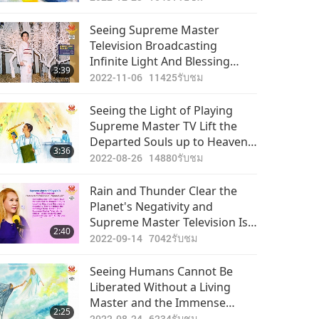
Seeing Supreme Master
Television Broadcasting
Infinite Light And Blessing
3:39
Every Corner of the World
2022-11-06
11425
รับชม
Seeing the Light of Playing
Supreme Master TV Lift the
Departed Souls up to Heaven
3:36
and Uplift the Energy Level of
2022-08-26
14880
รับชม
the World
Rain and Thunder Clear the
Planet's Negativity and
Supreme Master Television Is
2:40
Similar, a Tool to Purify and
2022-09-14
7042
รับชม
Elevate Life on Earth
Seeing Humans Cannot Be
Liberated Without a Living
Master and the Immense
2:25
Blessings from Helping with
2022-08-24
6234
รับชม