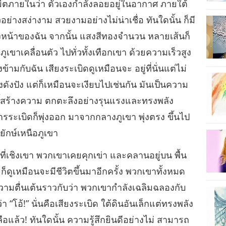
ตภายในว่า ตัวเองกำลังลอยอยู่ในอากาศ ภายใต้
อย่างสง่างาม สวยงามอย่างไม่น่าเชื่อ ทันใดนั้น ก็มี
องหน้าของฉัน จากนั้น แสงสีทองจำนวน หลายเส้นก็
ภูเขาเคลื่อนตัว ไปทั่วทั้งเทือกเขา ด้วยความเร็วสูง
รงข้ามกับฉัน เสียงระเบิดดูเหมือนจะ อยู่ที่นั่นแต่ไม่
สียงดังปัง แต่ก็เหมือนจะเงียบไปเช่นกัน มันเป็นความ
้งนี้สร้างความ ตกตะลึงอย่างรุนแรงและทรงพลัง
ากการระเบิดก็พุ่งออก มาจากกลางภูเขา พุ่งตรง ขึ้นไป
ยักษ์เหนือภูเขา
ี่เชิงเขา พวกเขาเคยคุกเข่า และคลานอยู่บน พื้น
็ดูเหมือนจะมีชีวิตขึ้นมาอีกครั้ง พวกเขาทั้งหมด
ามตื่นเต้นราวกับว่า พวกเขากำลังเฉลิมฉลองกับ
า “โอ้!” นั่นคือเสียงระเบิด ใต้ดินอันเล็กแต่ทรงพลัง
ือแล้ว! ทันใดนั้น ความรู้สึกยินดีอย่างไม่ สามารถ