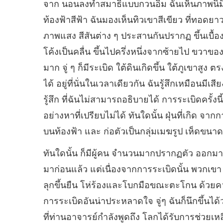
จาก นอนลงทำสมาธิแบบกวนอิม ฉันเห็นภาพนิมิ
ท้องฟ้าสีฟ้า ฉันมองเห็นทิวเขาสีเขียว ที่ทอดยาว
ภาพแสง สีสันต่าง ๆ ประสานกันปรากฏ ขึ้นเบื้
โค้งเป็นคลื่น ขึ้นไปครึ่งหนึ่งจากซ้ายไป ขวาของ
มาก จู่ ๆ ก็มีระเบิด ใต้ดินเกิดขึ้น ใต้ภูเขาสูง ต
ได้ อยู่ที่นั่นในเวลาเดียวกัน ฉันรู้สึกเหมือนมีเ
รู้สึก ที่ฉันไม่สามารถอธิบายได้ การระเบิดครั
อย่างหาที่เปรียบไม่ได้ ทันใดนั้น ฝุ่นที่เกิด จ
บนท้องฟ้า และ ก่อตัวเป็นกลุ่มเมฆรูป เห็ดขนาด
ทันใดนั้น ก็มีผู้คน จำนวนมากปรากฏตัว ออกมาท
มาก่อนแล้ว แต่เนื่องจากการระเบิดนั้น พวกเขา ก
ลุกขึ้นยืน โห่ร้องและโบกมือขณะตะโกน ด้วยคว
การระเบิดอันน่าประหลาดใจ จู่ๆ ฉันก็นึกขึ้นได้ว่
ที่ท่านอาจารย์กำลังพูดถึง โลกได้รับการช่วยเหล