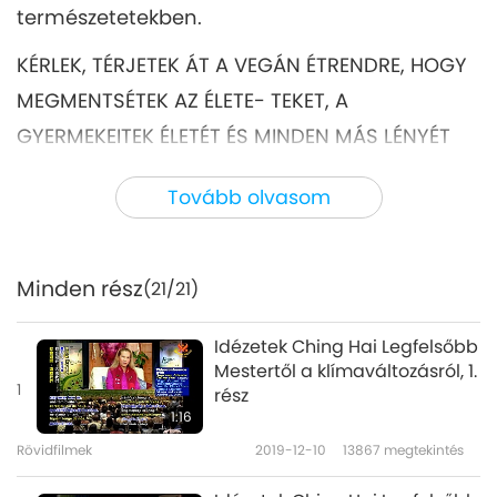
természetetekben.
KÉRLEK, TÉRJETEK ÁT A VEGÁN ÉTRENDRE, HOGY
MEGMENTSÉTEK AZ ÉLETE- TEKET, A
GYERMEKEITEK ÉLETÉT ÉS MINDEN MÁS LÉNYÉT
EZEN A BOLYGÓN.
Tovább olvasom
Kérlek, tényleg. Kérlek, ébredj fel. Kérlek,
ébreszd fel belső Isteni Fény természetedet.
Minden rész
(21/21)
Legyetek irgalmasok, ha irgalmat akarunk.
KÉRLEK, MINDANNYIAN VESZÉLYBEN VAGYUNK.
Idézetek Ching Hai Legfelsőbb
Mestertől a klímaváltozásról, 1.
KÉRLEK, ÉBREDJETEK FEL. KÉRLEK, ÉBREDJETEK FEL.
1
rész
KÉRLEK, ÉBREDJETEK FEL! KÉRLEK,
1:16
IMÁDKOZZATOK. KÉRLEK, LEGYÉL VEGÁN. Ez
Rövidfilmek
2019-12-10
13867
megtekintés
minden, amit tenned kell. Legyél Vegán,