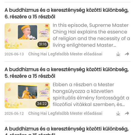
Jézusban, és látni akarjuk Őt,
A buddhizmus és a kereszténység közötti különbség,
elmehetünk Hozzá, de fel kell
6. részére a 15 részből
emelkednünk oda, ahol Ő
In this episode, Supreme Master
tartózkodik. Ez pedig csak
Ching Hai explains the essence
kitartással, meditációval, imával
of religion and the necessity of a
és egy Élő Mester Kegyelmével
31:16
living enlightened Master
lehetséges. Mert egy Mesterrel,
beyond belief alone. It is like this:
Aki testben van, kö
Ching Hai Legfelsőbb Mester előadásai
2026-06-13
A great Master of virtues and
power can even take us to His
A buddhizmus és a kereszténység közötti különbség,
own Land. He can make a new
5. részére a 15 részből
Heaven for us. It is the same like
Ebben a részben a Mester
Lord Jesus said, “In my Father’s
hangsúlyozza a közvetlen
House, there are many
spirituális élmény fontosságát a
Mansions,” or “In my Father’s
34:22
filozófiai vitákkal szemben, és
House, there are many Rooms.”
elmagyarázza, hogyan vezeti az
Ching Hai Legfelsőbb Mester előadásai
2026-06-12
igazi Mester a keresőket a belső
Mennyei Fényhez és Hanghoz,
A buddhizmus és a kereszténység közötti különbség,
valamint a magasabb