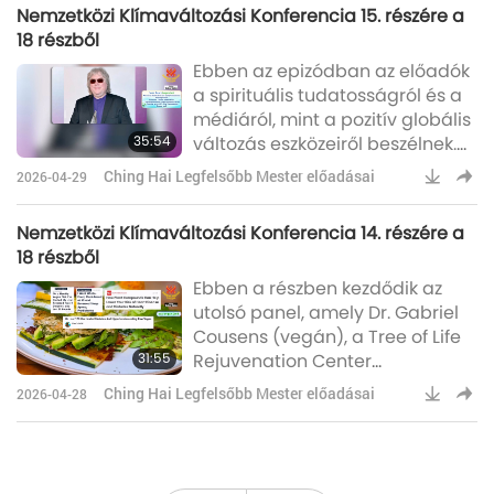
Nemzetközi Klímaváltozási Konferencia 15. részére a
kezelésében játszott jelentős
18 részből
szerepét hangsúlyozza. Master:
Ebben az epizódban az előadók
Ma gyönyörű emberek vannak
a spirituális tudatosságról és a
itt, ugye? (Igen.) Te összegyűjtöd
médiáról, mint a pozitív globális
az összes gyönyörű embert. Úgy
35:54
változás eszközeiről beszélnek.
örülök, hogy ismerhetem őket.
(Dr. Gabriel Cousens, szeretnél
Kösz
Ching Hai Legfelsőbb Mester előadásai
2026-04-29
kérdezni a Legfelsőbb
Mestertől?) (Igen,
Nemzetközi Klímaváltozási Konferencia 14. részére a
tulajdonképpen igen. Tudjuk,
18 részből
hogy a veganizmus jelentős
Ebben a részben kezdődik az
életmódbeli változás. Milyen
utolsó panel, amely Dr. Gabriel
más életmódbeli és
Cousens (vegán), a Tree of Life
tudatosságbeli változást
31:55
Rejuvenation Center
ajánlana még – melyik lenne az
alapítójának gondolataival
az egy, amelyet a
Ching Hai Legfelsőbb Mester előadásai
2026-04-28
indul, aki a média szerepének a
„életkultúra” perspektívája felé
történő elmozdulásáról és az
együttérző megoldások