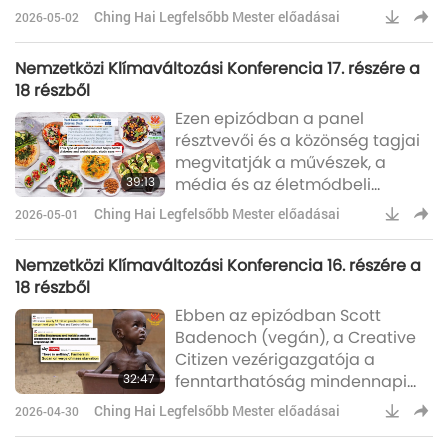
Legfelsőbb Mester
Ching Hai Legfelsőbb Mester előadásai
2026-05-02
zárógondolataiban a
veganizmust a globális
Nemzetközi Klímaváltozási Konferencia 17. részére a
felmelegedés reményteli
18 részből
megoldásaként emeli ki.John
Ezen epizódban a panel
Raatz: Röviden, az általános
résztvevői és a közönség tagjai
működési elvem, amennyire
megvitatják a művészek, a
csak lehet: „Ne a médiát kövesd.
39:13
média és az életmódbeli
Te légy a média”, és a
döntések szerepét az egészség,
legmagasabb rendű
Ching Hai Legfelsőbb Mester előadásai
2026-05-01
az együttérzés és a környezet-
elsőbbségének elve szerint
tudatosság előmozdításában.
cselekedj, ami
Nemzetközi Klímaváltozási Konferencia 16. részére a
(Még egy utolsó kérdéssorunk
18 részből
van a közönségtől. Az első egy
Ebben az epizódban Scott
hivatásos kaszkadőrtől, Robert
Badenoch (vegán), a Creative
Alonzótól érkezik.) Robert: Ez a
Citizen vezérigazgatója a
kérdés Ching Hai Mesterhez és
32:47
fenntarthatóság mindennapi
John Raatzhoz szól. Hogyan has
életben betöltött fontosságát, a
Ching Hai Legfelsőbb Mester előadásai
2026-04-30
globális együttműködés és a
digitális média klímaváltozás