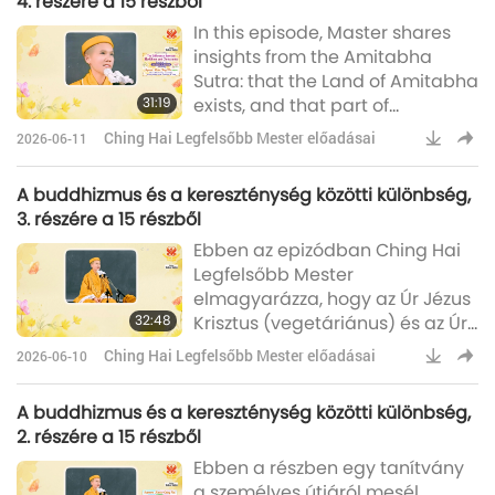
4. részére a 15 részből
birodalmakba.Ahogy tehát az
In this episode, Master shares
imént megjegyeztük, Amitábha
insights from the Amitabha
Földje olyan, mint egy
Sutra: that the Land of Amitabha
tündérmese. Ezért sokan azt
31:19
exists, and that part of
gondolják: „Nos, ez csak
Buddhism’s rich treasury comes
képzelet, hallucináció vag
Ching Hai Legfelsőbb Mester előadásai
2026-06-11
from the recordings of His
disciples’ experiences across
A buddhizmus és a kereszténység közötti különbség,
the different planes of existence.
3. részére a 15 részből
So we come back to the
Ebben az epizódban Ching Hai
Amitabha Sutra. “Amitabha”
Legfelsőbb Mester
means “the infinite Light.” So this
elmagyarázza, hogy az Úr Jézus
Buddha has infinite (inner
32:48
Krisztus (vegetáriánus) és az Úr
Heavenly) Light, boundless
Buddha (vegán) egyaránt
(inner Heavenly) Ligh
Ching Hai Legfelsőbb Mester előadásai
2026-06-10
megvilágosodott Mesterek
voltak, akik a megvilágosodást
A buddhizmus és a kereszténység közötti különbség,
tanították, amelynek lényege
2. részére a 15 részből
ugyanaz. A különböző
Ebben a részben egy tanítvány
körülmények miatt azonban,
a személyes útjáról mesél,
köztük az Úr Buddha hosszabb