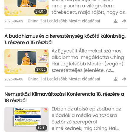
amely során a világi sikerre
tanítási ideje és tanítványai
34:04
törekedett, majd rájött, hogy az
tapasztalatainak feljegyzései
nem hoz belső beteljesülést, és
révén, a buddhizmusban
Ching Hai Legfelsőbb Mester előadásai
2026-06-09
arról, hogy hogyan nyert
gazdagabb tanításkin
spirituális felemelkedést Ching
A buddhizmus és a kereszténység közötti különbség,
Hai Legfelsőbb Mester
1. részére a 15 részből
beavatása révén, ami egy
Az Egyesült Államokat számos
boldogabb, egészségesebb és
alkalommal megáldotta Ching
gondtalanabb élethez vezetett.
Hai Legfelsőbb Mester (vegán)
Szeretnék még öt percet szánni
37:52
szeretetteljes jelenléte. Az
arra, hogy megosszam a saját
ország iránti mély kötődése azt
tapasztalata
Ching Hai Legfelsőbb Mester előadásai
2026-06-08
tükrözi, hogy az ország nyitott a
spirituális keresésre és nagyra
Nemzetközi Klímaváltozási Konferencia 18. részére a
értékeli az olyan univerzális
18 részből
értékeket, mint az együttérzés, a
Ebben az utolsó epizódban az
hit és a spirituális ébredés. 1989-
előadók a média változásra
ben, válaszul az őszinte
ösztönző szerepéről
spirituális keresők szívből jövő
32:31
elmélkednek, míg Ching Hai
vágyára, Mester szívesen utaz