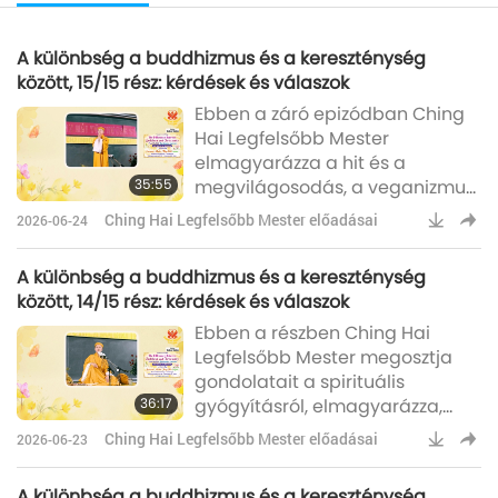
A különbség a buddhizmus és a kereszténység
között, 15/15 rész: kérdések és válaszok
Ebben a záró epizódban Ching
Hai Legfelsőbb Mester
elmagyarázza a hit és a
35:55
megvilágosodás, a veganizmus,
a karma és a spirituális
Ching Hai Legfelsőbb Mester előadásai
2026-06-24
okozatiság közötti kapcsolatot.A
második kérdés pedig az volt…
A különbség a buddhizmus és a kereszténység
(Megvilágosodás és hit.) Azt
között, 14/15 rész: kérdések és válaszok
mondta, szerinte a
Ebben a részben Ching Hai
megvilágosodáshoz elég hinni a
Legfelsőbb Mester megosztja
Buddhában, és elég olvasni a
gondolatait a spirituális
szútrákat, és hinni a Buddhában.
36:17
gyógyításról, elmagyarázza,
Erre mondtam: „Nem, ez nem
hogy mi valójában a
elég.” Mert a Buddha azt
Ching Hai Legfelsőbb Mester előadásai
2026-06-23
megvilágosodás, és beszél arról,
mi történik, miután beavatást
A különbség a buddhizmus és a kereszténység