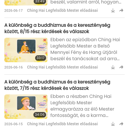
33:49
beszél, valamint arról, hogyan
csak jelzem. Ezt tudnunk kell.
befolyásolhatja az Igazság és az
Különben (az Úr)
Ching Hai Legfelsőbb Mester előadásai
2026-06-17
égi segítség utáni mély vágy,
hogy hol jelennek meg a
A különbség a buddhizmus és a kereszténység
Mesterek.(Az az úriember az
között, 8/15 rész: kérdések és válaszok
imént azt kérdezte, hogyan
Ebben az epizódban Ching Hai
válasszon Mestert egy világi
Legfelsőbb Mester a Belső
ember.) (Az én kérdésem ennél
Mennyei Fény és Hang útjáról
bonyolultabb; talán éppen
33:17
beszél és tanácsokat ad arra
fordítva van.) Igen. (Hogyan
vonatkozóan, hogy hogyan lehet
választ egy
Ching Hai Legfelsőbb Mester előadásai
2026-06-16
felismerni az igaz Mestert.
(Későn érkeztem és nem tudom,
A különbség a buddhizmus és a kereszténység
hogy esetleg már válaszoltál-e
között, 7/15 rész: kérdések és válaszok
erre. De hadd tegyem fel mégis
Ebben a részben Ching Hai
ezt a kérdést. Te ismered a Sant
Legfelsőbb Mester
Mat-ot, vagy a Surat Shabd
elmagyarázza az élő Mester
Yoga-t?) Igen, igen, ismerem. (Ez
34:06
fontosságát, és a karma
mennyire egyezik azza
törvényeit: „Ahogy vetsz, úgy
Ching Hai Legfelsőbb Mester előadásai
2026-06-15
aratsz.” Ha valóban hiszünk az Úr