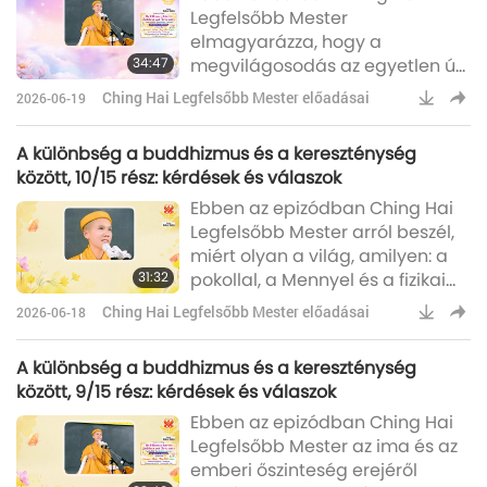
Legfelsőbb Mester
megvilágosodás? És mik a
elmagyarázza, hogy a
feltételei?” Mi a
34:47
megvilágosodás az egyetlen út,
megvilágosodáshoz vezető
hogy kiszabaduljunk a Maja
rövid út, és mik a feltételei?) Az
Ching Hai Legfelsőbb Mester előadásai
2026-06-19
csapdájából, és a Mester
azonnali meg
mindig készen áll, hogy segítsen
A különbség a buddhizmus és a kereszténység
nekünk.Oké. Nos a pokol az
között, 10/15 rész: kérdések és válaszok
elmédben jön létre, de egyben
Ebben az epizódban Ching Hai
az elméden kívül is létezik. Miért
Legfelsőbb Mester arról beszél,
mondom, hogy az elmédben és
miért olyan a világ, amilyen: a
azon kívül is? Azért, mert
31:32
pokollal, a Mennyel és a fizikai
mindent a saját elménk teremt,
világgal együtt.Holnap a
de ezt nem vesszük észre. É
Ching Hai Legfelsőbb Mester előadásai
2026-06-18
beavatáson megmutatom
legalább azt, hol van a
A különbség a buddhizmus és a kereszténység
Paradicsom, és hogyan kapják
között, 9/15 rész: kérdések és válaszok
meg. A többi embernek, aki nem
Ebben az epizódban Ching Hai
jön hozzám, nem tudok segíteni.
Legfelsőbb Mester az ima és az
Nem kényszeríthetjük az
emberi őszinteség erejéről
embereket a Paradicsomba,