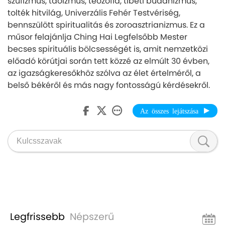
szufizmus, taoizmus, teozófia, tibeti buddhizmus,
tolték hitvilág, Univerzális Fehér Testvériség,
bennszülött spiritualitás és zoroasztrianizmus. Ez a
műsor felajánlja Ching Hai Legfelsőbb Mester
becses spirituális bölcsességét is, amit nemzetközi
előadó körútjai során tett közzé az elmúlt 30 évben,
az igazságkeresőkhöz szólva az élet értelméről, a
belső békéről és más nagy fontosságú kérdésekről.
Az összes lejátszása
Legfrissebb
Népszerű