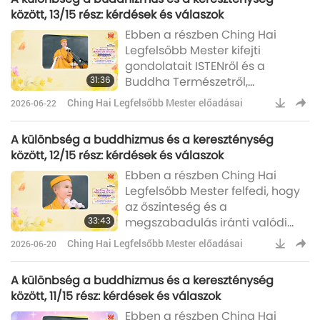
kapunk.A beavatásra való
között, 13/15 rész: kérdések és válaszok
felkészülés szabályaiban azt
Ebben a részben Ching Hai
mondtad, hogy a spirituális erőt
Legfelsőbb Mester kifejti
nem szabad mások
gondolatait ISTENről és a
gyógyítására használni.) Igen.
31:36
Buddha Természetről,
(Én reiki gyógyító vagyok, ami
megvitatja az Úr Buddha
egy gyógyító tudomány. Ha bea
Ching Hai Legfelsőbb Mester előadásai
2026-06-22
(vegán) és az Úr Jézus Krisztus
(vegetáriánus) közötti
A különbség a buddhizmus és a kereszténység
hasonlóságokat, és
között, 12/15 rész: kérdések és válaszok
elmagyarázza, mi történik,
Ebben a részben Ching Hai
miután elhagyjuk ezt a világot.
Legfelsőbb Mester felfedi, hogy
(Csak egy korábbi kérdésem
az őszinteség és a
folytatása.) Rendben. (Mi a
33:43
megszabadulás iránti valódi
kapcsolat ISTEN és Buddha
vágy lényeges, hogy elvezessen
között? Amikor Buddhára és
Ching Hai Legfelsőbb Mester előadásai
2026-06-20
minket a megvilágosodáshoz,
ISTENre utalsz, egy en
átalakítva belső
A különbség a buddhizmus és a kereszténység
hozzáállásunkat, és elmélyítve
között, 11/15 rész: kérdések és válaszok
az életről alkotott
Ebben a részben Ching Hai
megértésünket. („Mi az azonnali