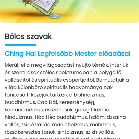
Bölcs szavak
Ching Hai Legfelsőbb Mester előadásai
Merülj el a megvilágosodást nyújtó témák, interjúk
és szentírások széles spektrumában a bolygó fő
vallásaitól és spirituális csoportjaitól. Bemutatjuk a
világ különböző spirituális hagyományainak
tanításait; közéjük tartozik a bishnoizmus,
buddhizmus, Cao Đài, kereszténység,
konfucianizmus, esszénusok, görög filozófia,
hinduizmus, Hòa Hảo buddhizmus, iszlám, dzsaina
vallás, zsidó vallás, manicheizmus, mohizmus,
rózsakeresztes tanok, sintoizmus, szikh vallás,