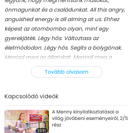
legyünk, hogy megmentsünk másokat,
önmagunkat és a családunkat. All this angry,
anguished energy is all aiming at us. Ehhez
képest az atombomba olyan, mint egy
gyerekjáték. Légy hős. Változtass az
életmódodon. Légy hős. Segíts a bolygónak.
Mentsd meg az állatokat. Mentsd meg a
világunkat. Együtt imádkozunk. Ha nem is
Tovább olvasom
tudsz vegán lenni most, csak imádkozz, hogy
hamar legyél. Imádkozz a Vegán Világért.
Kérlek, csatlakozz hozzánk, hogy minden
Kapcsolódó videók
vasárnap együtt meditáljunk este 9 órakor,
A Menny kinyilatkoztatásai a
Hongkongi idő szerint. Imáink erősek, mert
világ jövőbeni eseményeiről, 2/5
mögöttük áll a Mennyország, a Szentek és
rész
33:51