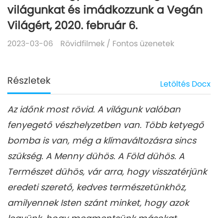
világunkat és imádkozzunk a Vegán
Világért, 2020. február 6.
2023-03-06
Rövidfilmek
/
Fontos üzenetek
Részletek
Letöltés
Docx
Az időnk most rövid. A világunk valóban
fenyegető vészhelyzetben van. Több ketyegő
bomba is van, még a klímaváltozásra sincs
szükség. A Menny dühös. A Föld dühös. A
Természet dühös, vár arra, hogy visszatérjünk
eredeti szerető, kedves természetünkhöz,
amilyennek Isten szánt minket, hogy azok