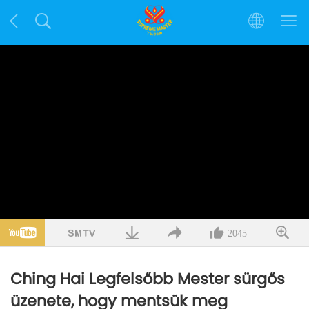
2045
Ching Hai Legfelsőbb Mester sürgős
üzenete, hogy mentsük meg