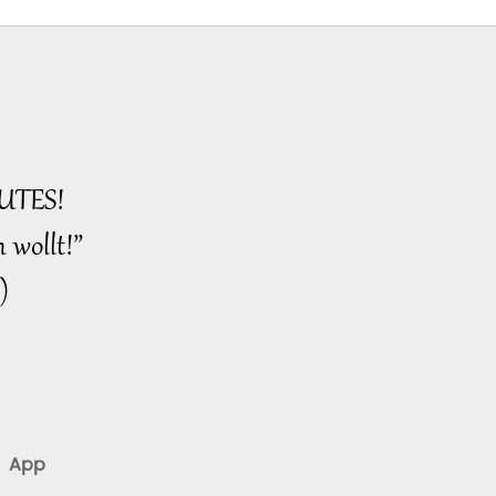
Prophezeiung über den König
von Shambhala
UTES!
 wollt!”
)
App