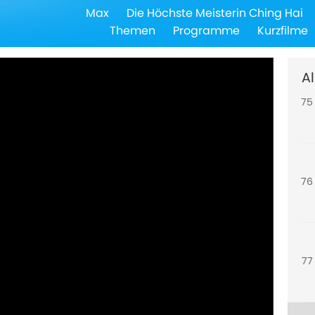
Max
Die Höchste Meisterin Ching Hai
74
Themen
Programme
Kurzfilme
Al
75
76
77