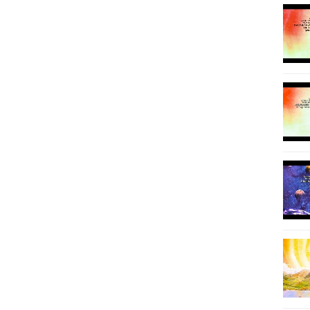
86
87
88
89