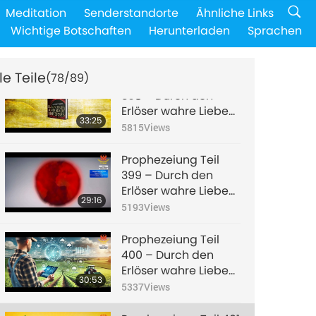
Prophezeiung Teil
Meditation
Senderstandorte
Ähnliche Links
397 – Durch den
Wichtige Botschaften
Herunterladen
Sprachen
Erlöser wahre Liebe
28:34
erwecken, um Unheil
6107
Views
aufzulösen
le Teile
(78/89)
Prophezeiung Teil
398 – Durch den
Erlöser wahre Liebe
33:25
erwecken, um Unheil
5815
Views
aufzulösen
Prophezeiung Teil
399 – Durch den
Erlöser wahre Liebe
29:16
erwecken, um Unheil
5193
Views
aufzulösen
Prophezeiung Teil
400 – Durch den
Erlöser wahre Liebe
30:53
erwecken, um Unheil
5337
Views
aufzulösen