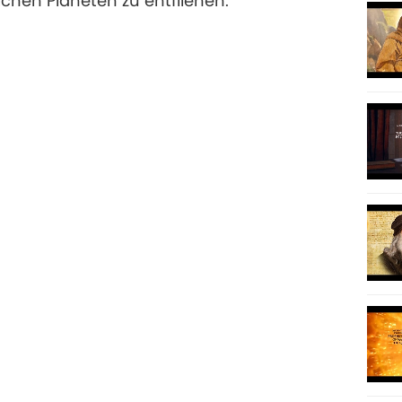
chen Planeten zu entfliehen.
82
83
84
85