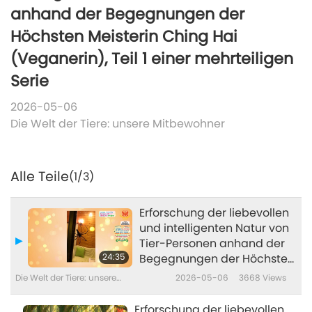
anhand der Begegnungen der
Höchsten Meisterin Ching Hai
(Veganerin), Teil 1 einer mehrteiligen
Serie
2026-05-06
Die Welt der Tiere: unsere Mitbewohner
Alle Teile
(1/3)
Erforschung der liebevollen
und intelligenten Natur von
Tier-Personen anhand der
24:35
Begegnungen der Höchsten
Meisterin Ching Hai
Die Welt der Tiere: unsere
2026-05-06
3668
Views
(Veganerin), Teil 1 einer
Mitbewohner
mehrteiligen Serie
Erforschung der liebevollen