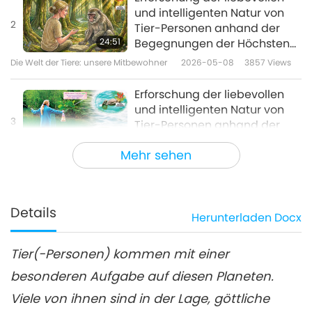
und intelligenten Natur von
2
Tier-Personen anhand der
24:51
Begegnungen der Höchsten
Meisterin Ching Hai
Die Welt der Tiere: unsere Mitbewohner
2026-05-08
3857
Views
(Veganerin), Teil 2 einer
mehrteiligen Reihe
Erforschung der liebevollen
und intelligenten Natur von
3
Tier-Personen anhand der
26:07
Begegnungen der Höchsten
Mehr sehen
Meisterin Ching Hai
Die Welt der Tiere: unsere Mitbewohner
2026-07-03
2436
Views
(Veganerin), Teil 3 einer
mehrteiligen Reihe
Details
Herunterladen
Docx
Tier(-Personen) kommen mit einer
besonderen Aufgabe auf diesen Planeten.
Viele von ihnen sind in der Lage, göttliche