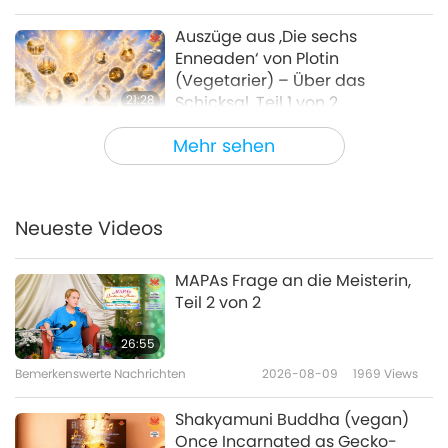
Auszüge aus ‚Die sechs
Enneaden‘ von Plotin
(Vegetarier) – Über das
21:28
Schicksal, Teil 1 von 2
Worte der Weisheit
2026-07-03
2613
Views
Mehr sehen
Gütige Regierungsführung:
Auszüge aus ,Die Lehrgespräche
des Meisters Mencius‘
Neueste Videos
20:27
(Veganer), Teil 1 von 2
Worte der Weisheit
2026-07-01
2495
Views
MAPAs Frage an die Meisterin,
Teil 2 von 2
Der Kaufmann und der Papagei:
Aus Rumis Masnavi, Teil 1 von 2
26:55
Bemerkenswerte Nachrichten
2026-08-09
1969
Views
21:29
Worte der Weisheit
2026-06-29
2838
Views
Shakyamuni Buddha (vegan)
Once Incarnated as Gecko-