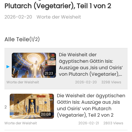
Plutarch (Vegetarier), Teil 1 von 2
2026-02-20
Worte der Weisheit
Alle Teile
(1/2)
Die Weisheit der
ägyptischen Göttin Isis:
Auszüge aus ‚Isis und Osiris‘
21:23
von Plutarch (Vegetarier),
Teil 1 von 2
Worte der Weisheit
2026-02-20
3298
Views
Die Weisheit der ägyptischen
Göttin Isis: Auszüge aus ‚Isis
2
und Osiris‘ von Plutarch
20:08
(Vegetarier), Teil 2 von 2
Worte der Weisheit
2026-02-21
2803
Views