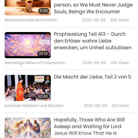
Über die Tugend: Auszüge aus
person, so We Must Never Judge
dem Midrasch Tanhuma, Teil 1
5:29
Souls, Beings We Encounter
von 2
Bemerkenswerte Nachrichten
2026-08-09
206
Views
20:17
Worte der Weisheit
2026-06-26
2611
Views
Prophezeiung Teil 413 – Durch
den Erlöser wahre Liebe
Seid heilig: Römer 12–13 – Aus
erwecken, um Unheil aufzulösen
dem Römerbrief des Heiligen
32:19
Paulus (Vegetarier) in der
Mehrteilige Reihe mit historischen
2026-08-09
234
Views
19:09
Heiligen Bibel
Vorhersagen über unseren Planeten
Worte der Weisheit
2026-06-25
2755
Views
Die Macht der Liebe, Teil 2 von 5
Der Unterschied zwischen
Buddhismus und Christentum,
32:43
Teil 1 von 15
Zwischen Meisterin und Schülern
2026-08-09
213
Views
37:52
Worte der Weisheit
2026-06-08
4572
Views
Hopefully, Those Who Are Still
Asleep and Waiting for Lord
Jesus Will Know That He Is