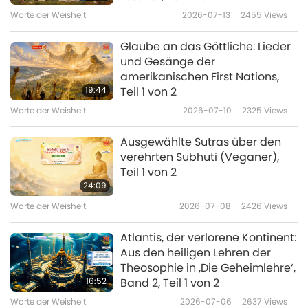
Worte der Weisheit
2026-07-13
2455
Views
Glaube an das Göttliche: Lieder
und Gesänge der
amerikanischen First Nations,
19:44
Teil 1 von 2
Worte der Weisheit
2026-07-10
2325
Views
Ausgewählte Sutras über den
verehrten Subhuti (Veganer),
Teil 1 von 2
24:09
Worte der Weisheit
2026-07-08
2426
Views
Atlantis, der verlorene Kontinent:
Aus den heiligen Lehren der
Theosophie in ‚Die Geheimlehre‘,
16:52
Band 2, Teil 1 von 2
Worte der Weisheit
2026-07-06
2637
Views