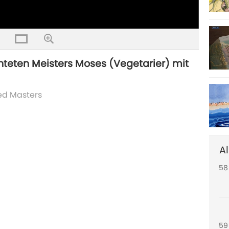
56
hteten Meisters Moses (Vegetarier) mit
ed Masters
57
Al
58
59