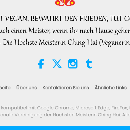
BT VEGAN, BEWAHRT DEN FRIEDEN, TUT G
uch einen Meister, wenn ihr nach Hause gehen
~ Die Höchste Meisterin Ching Hai (Veganerin
seite
Über uns
Kontaktieren Sie uns
Ähnliche Links
t kompatibel mit Google Chrome, Microsoft Edge, FireFox, 
ionale Vereinigung der Höchsten Meisterin Ching Hai. All