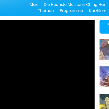
Max
Die Höchste Meisterin Ching Hai
Themen
Programme
Kurzfilme
52
53
54
55