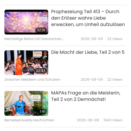
Zwischen Meisterin und Schülern
2026-07-15
3799
Views
Prophezeiung Teil 413 – Durch
den Erlöser wahre Liebe
Das Gespräch der Meisterin mit
erwecken, um Unheil aufzulösen
den fanatischen Geistern, Teil 1
32:19
von 2
Mehrteilige Reihe mit historischen
2026-08-09
23
Views
36:30
Vorhersagen über unseren Planeten
Zwischen Meisterin und Schülern
2026-07-13
4663
Views
Die Macht der Liebe, Teil 2 von 5
Die Meisterin heißt den König
der Jugend willkommen, Teil 1
32:43
von 3
Zwischen Meisterin und Schülern
2026-08-09
22
Views
38:35
Zwischen Meisterin und Schülern
2026-07-10
4337
Views
MAPAs Frage an die Meisterin,
Teil 2 von 2 Demnächst!
Der aktuelle Zustand unseres
Planeten im großen spirituellen
1:41
Plan, Teil 1 von 4
Bemerkenswerte Nachrichten
2026-08-08
1643
Views
35:39
Zwischen Meisterin und Schülern
2026-07-06
4929
Views