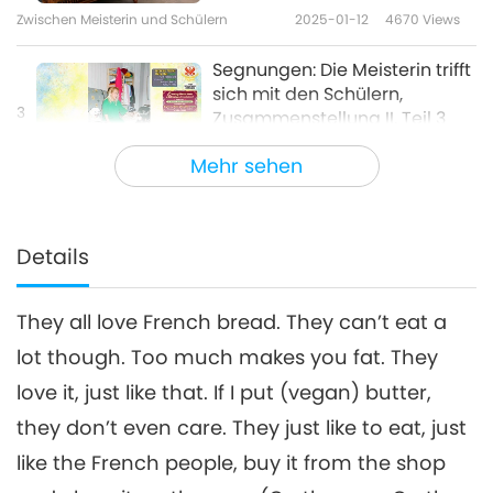
Zwischen Meisterin und Schülern
2025-01-12
4670
Views
Segnungen: Die Meisterin trifft
sich mit den Schülern,
3
Zusammenstellung II, Teil 3
33:32
von 7
Mehr sehen
Zwischen Meisterin und Schülern
2025-01-13
4563
Views
Segnungen: Die Meisterin trifft
sich mit den Schülern,
Details
4
Zusammenstellung II, Teil 4
31:57
von 7
They all love French bread. They can’t eat a
Zwischen Meisterin und Schülern
2025-01-14
4370
Views
lot though. Too much makes you fat. They
Segnungen: Die Meisterin trifft
love it, just like that. If I put (vegan) butter,
sich mit den Schülern,
5
Zusammenstellung II, Teil 5
they don’t even care. They just like to eat, just
31:34
von 7
like the French people, buy it from the shop
Zwischen Meisterin und Schülern
2025-01-15
4802
Views