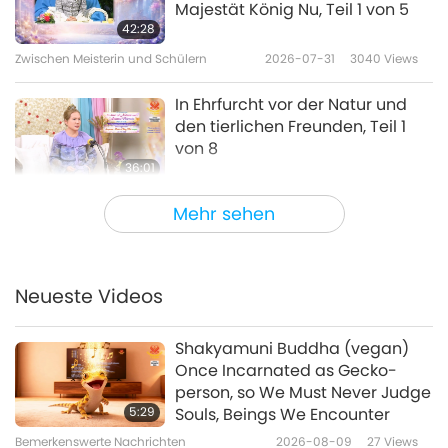
Majestät König Nu, Teil 1 von 5
42:28
Zwischen Meisterin und Schülern
2026-07-31
3040
Views
In Ehrfurcht vor der Natur und
den tierlichen Freunden, Teil 1
von 8
36:01
Zwischen Meisterin und Schülern
2026-07-23
4936
Views
Mehr sehen
Die Meisterin trifft sich mit den
Kindern“, Teil 1 von 3
Neueste Videos
33:54
Zwischen Meisterin und Schülern
2026-07-20
3219
Views
Shakyamuni Buddha (vegan)
Once Incarnated as Gecko-
Unterweise dein Kind von klein
person, so We Must Never Judge
auf, Teil 1 von 5
5:29
Souls, Beings We Encounter
Bemerkenswerte Nachrichten
2026-08-09
27
Views
36:23