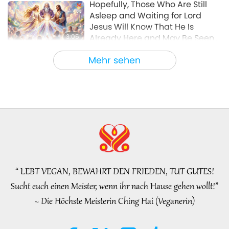
Hopefully, Those Who Are Still
Asleep and Waiting for Lord
Jesus Will Know That He Is
3:05
Already Here and May Be Seen
on Supreme Master Television
Bemerkenswerte Nachrichten
2026-08-08
804
Views
Mehr sehen
VEG TREND NEWS FROM AROUND
THE WORLD, April to June 2026 -
Part 1 of 2
3:40
Kurzfilme
2026-08-08
286
Views
VEG TREND NEWS FROM AROUND
THE WORLD, April to June 2026 -
Part 2 of 2
“ LEBT VEGAN, BEWAHRT DEN FRIEDEN, TUT GUTES!
4:58
Sucht euch einen Meister, wenn ihr nach Hause gehen wollt!”
Kurzfilme
2026-08-08
250
Views
~ Die Höchste Meisterin Ching Hai (Veganerin)
Die Macht der Liebe, Teil 1 von 5