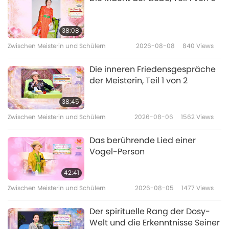
with me even? Dog(-people) are OK, humans
also want to (Yes.) play with (me), always
38:08
want to stick around. I have to hide
Zwischen Meisterin und Schülern
2026-08-08
840
Views
sometimes. I have to hide, Hally. I have to hide,
Die inneren Friedensgespräche
so I have some time for you. […]
der Meisterin, Teil 1 von 2
38:45
Photo Caption: Though World-Road Is Rough,
Zwischen Meisterin und Schülern
2026-08-06
1562
Views
God Does Soften It. Be Grateful
Das berührende Lied einer
Foto herunterladen
Vogel-Person
42:41
Zwischen Meisterin und Schülern
2026-08-05
1477
Views
Der spirituelle Rang der Dosy-
Welt und die Erkenntnisse Seiner