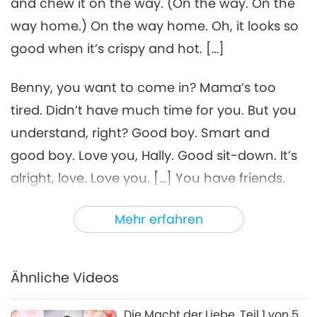
and chew it on the way. (On the way. On the
Segnungen: Die Meisterin trifft
way home.) On the way home. Oh, it looks so
sich mit den Schülern,
good when it’s crispy and hot. […]
6
Zusammenstellung II, Teil 6
32:09
von 7
Benny, you want to come in? Mama’s too
Zwischen Meisterin und Schülern
2025-01-16
4203
Views
tired. Didn’t have much time for you. But you
Segnungen: Die Meisterin
understand, right? Good boy. Smart and
trifft sich mit den Schülern,
Zusammenstellung II, Teil 7
good boy. Love you, Hally. Good sit-down. It’s
36:25
von 7
alright, love. Love you. […] You have friends.
Zwischen Meisterin und Schülern
2025-01-17
4442
Views
Hally is a lonely, lonely guy. Love him a little bit
Mehr erfahren
more. No jealous, no... I love you. Love, love,
love, love, love. Mommy is really tired. You
know, Benny? There’s only 24 hours a day and
Ähnliche Videos
so much demand, especially emotional. How
come everybody demands and wants to play
Die Macht der Liebe, Teil 1 von 5