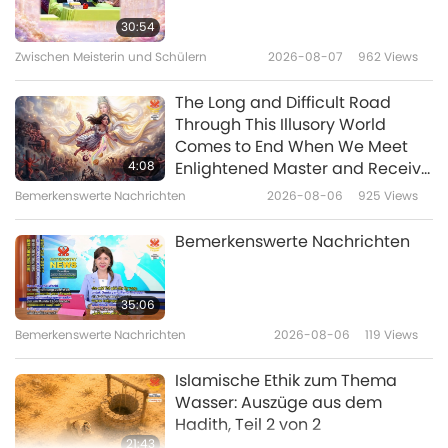
Ching Hai über Wale
Vegan: weil wir Gottes barmherzige Kinder
30:54
sind.
Zwischen Meisterin und Schülern
2026-08-07
962
Views
1:45
Kurzfilme
2019-12-10
7929
Views
The Long and Difficult Road
Through This Illusory World
Zitate der Höchsten Meisterin
Comes to End When We Meet
Ching Hai über Soldaten
4:08
Enlightened Master and Receive
Initiation
Bemerkenswerte Nachrichten
2026-08-06
925
Views
2:58
Kurzfilme
2019-11-17
6874
Views
Bemerkenswerte Nachrichten
Wie man den meisten Segen
bekommt –Teil 1
35:06
Bemerkenswerte Nachrichten
2026-08-06
119
Views
1:27
Kurzfilme
2019-04-03
15119
Views
Islamische Ethik zum Thema
Wasser: Auszüge aus dem
Hadith, Teil 2 von 2
21:43