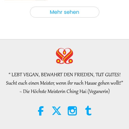
Worte der Weisheit
2026-08-06
118
Views
Mehr sehen
Tammy Fry (Veganerin) sät den
Samen für eine freundlichere
Welt, Teil 1 von 2
19:47
Elite der Veganer
2026-08-06
100
Views
Die inneren Friedensgespräche
der Meisterin, Teil 1 von 2
“ LEBT VEGAN, BEWAHRT DEN FRIEDEN, TUT GUTES!
38:45
Sucht euch einen Meister, wenn ihr nach Hause gehen wollt!”
Zwischen Meisterin und Schülern
2026-08-06
1174
Views
~ Die Höchste Meisterin Ching Hai (Veganerin)
Spanish court upholds rights of
vegan meat producer in legal
challenge.
2:01
Bemerkenswerte Nachrichten
2026-08-06
419
Views