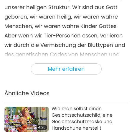
unserer heiligen Struktur. Wir sind aus Gott
geboren, wir waren heilig, wir waren wahre
Menschen, wir waren wahre Kinder Gottes.
Aber wenn wir Tier-Personen essen, verlieren
wir durch die Vermischung der Bluttypen und
des genetischen Codes von Menschen und
Tier-Personen unseren Status als Krone der
Mehr erfahren
Schöpfung, als wahre Menschen. Als reine
Menschen, als Kinder Gottes sind wir in
direkter Verbindung mit dem Licht, mit der
Ähnliche Videos
mächtigen Meisterkraft der
Wie man selbst einen
Kommandozentrale des Universums. Wir
Gesichtsschutzschild, eine
haben absolute Herrschaft über alles unter
Gesichtsschutzmaske und
4:26
Handschuhe herstellt
dem Himmel, weil wir rein waren; und wir sind