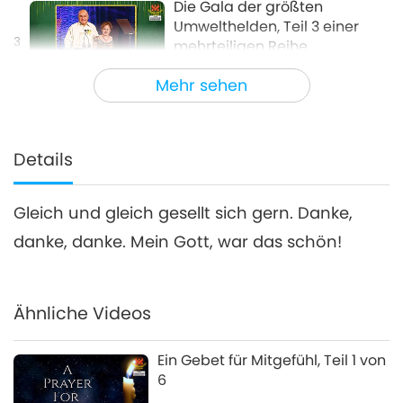
Die Gala der größten
Umwelthelden, Teil 3 einer
3
mehrteiligen Reihe
21:14
Mehr sehen
Eine Reise durch das Reich der
2023-03-03
5141
Views
Schönheit
Die Gala der größten
Umwelthelden, Teil 4 einer
Details
4
mehrteiligen Reihe
25:02
Gleich und gleich gesellt sich gern. Danke,
Eine Reise durch das Reich der Schönheit
2023-03-07
5113
Views
danke, danke. Mein Gott, war das schön!
Die Gala der größten
Umwelthelden, Teil 5 einer
5
mehrteiligen Reihe
Ähnliche Videos
25:53
Eine Reise durch das Reich der
2023-03-10
4519
Views
Schönheit
Ein Gebet für Mitgefühl, Teil 1 von
6
Die Gala der größten
Umwelthelden, Teil 6 einer