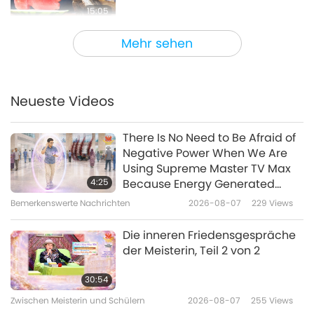
15:05
Eine Reise durch das Reich der
2022-10-06
3859
Views
Mehr sehen
Schönheit
Feier des Fünften Jahrestages
von Supreme Master Television
– Ein positives Netzwerk für
Neueste Videos
19:00
Frieden, Liebe und die vegane
Lebensweise
Eine Reise durch das Reich der
2022-10-03
7654
Views
There Is No Need to Be Afraid of
Schönheit
Negative Power When We Are
Die Gitarre – eines der
Using Supreme Master TV Max
beliebtesten Musikinstrumente
4:25
Because Energy Generated
der Welt, Teil 1 von 2
from It Is Far More Powerful than
Bemerkenswerte Nachrichten
2026-08-07
229
Views
17:16
Any Negative Entity
Eine Reise durch das Reich der
2022-09-22
4159
Views
Die inneren Friedensgespräche
Schönheit
der Meisterin, Teil 2 von 2
Yemberzal: Kaschmirs erstes
reines Mädchenensemble für
30:54
Sufi-Musik
Zwischen Meisterin und Schülern
2026-08-07
255
Views
16:03