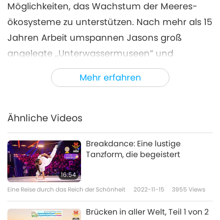
Möglichkeiten, das Wachstum der Meeres-
ökosysteme zu unterstützen. Nach mehr als 15
Jahren Arbeit umspannen Jasons groß
angelegte „Unterwassermuseen” und
„Skulpturenparks” nun den ganzen Globus,
Mehr erfahren
wobei jeder Standort eine Unterwasser- und
Gezeiten-Meeresumgebung darstellt.
Ähnliche Videos
Breakdance: Eine lustige
Tanzform, die begeistert
16:54
Eine Reise durch das Reich der Schönheit
2022-11-15
3955
Views
Brücken in aller Welt, Teil 1 von 2