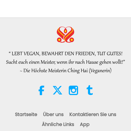
Teil 1 von 2
25:38
Bemerkenswerte Nachrichten
2026-08-05
7184
Views
“Fast Charge” Is Wonderful Way
to Reconnect to GOD Within
Whenever Material World
“ LEBT VEGAN, BEWAHRT DEN FRIEDEN, TUT GUTES!
3:46
Begins to Feel Too Imposing
Sucht euch einen Meister, wenn ihr nach Hause gehen wollt!”
Bemerkenswerte Nachrichten
2026-08-05
1229
Views
~ Die Höchste Meisterin Ching Hai (Veganerin)
Bemerkenswerte Nachrichten
38:07
Bemerkenswerte Nachrichten
2026-08-05
269
Views
Startseite
Über uns
Kontaktieren Sie uns
Islamische Ethik zum Thema
Ähnliche Links
App
Wasser: Auszüge aus dem