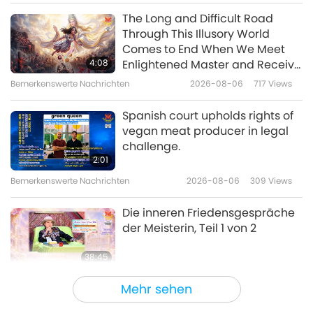
Eine Reise durch das Reich der
2022-09-20
3600
Views
The Long and Difficult Road
Schönheit
Through This Illusory World
Klanggenuss mit alternativen
Comes to End When We Meet
Musikinstrumenten
4:08
Enlightened Master and Receive
Initiation
Bemerkenswerte Nachrichten
2026-08-06
717
Views
15:28
Eine Reise durch das Reich der
2022-09-15
3864
Views
Spanish court upholds rights of
Schönheit
vegan meat producer in legal
Jessica Diamond (Veganerin) –
challenge.
eine dynamische Rockjazz-E-
2:01
Violinistin
Bemerkenswerte Nachrichten
2026-08-06
309
Views
13:38
Eine Reise durch das Reich der
2022-09-08
3839
Views
Die inneren Friedensgespräche
Schönheit
der Meisterin, Teil 1 von 2
38:45
Zwischen Meisterin und Schülern
2026-08-06
803
Views
Mehr sehen
MAPAs Frage an die Meisterin,