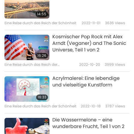
14:55
Eine Reise durch das Reich der Schönheit
2022-11-01
3636
Views
Kosmischer Pop Rock mit Alex
Arndt (Veganer) and The Sonic
Universe, Teil 1 von 2
16:26
Eine Reise durch das Reich der
2022-10-20
3999
Views
Schönheit
Acrylmalerei: Eine lebendige
und vielseitige Kunstform
16:33
Eine Reise durch das Reich der Schönheit
2022-10-18
3787
Views
Die Wassermelone – eine
wunderbare Frucht, Teil 1 von 2