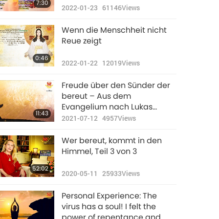
7:30
Who Had a Bit of Repentance
2022-01-23
61146
Views
Because of Watching
Supreme Master Television
Wenn die Menschheit nicht
When Alive
Reue zeigt
0:46
2022-01-22
12019
Views
Freude über den Sünder der
bereut – Aus dem
Evangelium nach Lukas
11:43
(Vegetarier), Teil 1 von 2
2021-07-12
4957
Views
Wer bereut, kommt in den
Himmel, Teil 3 von 3
52:02
2020-05-11
25933
Views
Personal Experience: The
virus has a soul! I felt the
power of repentance and