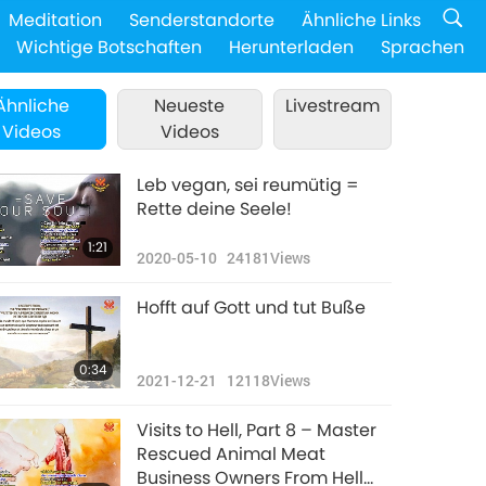
Meditation
Senderstandorte
Ähnliche Links
Wichtige Botschaften
Herunterladen
Sprachen
Ähnliche
Neueste
Livestream
Videos
Videos
Leb vegan, sei reumütig =
Rette deine Seele!
1:21
2020-05-10
24181
Views
Hofft auf Gott und tut Buße
0:34
2021-12-21
12118
Views
Visits to Hell, Part 8 – Master
Rescued Animal Meat
Business Owners From Hell