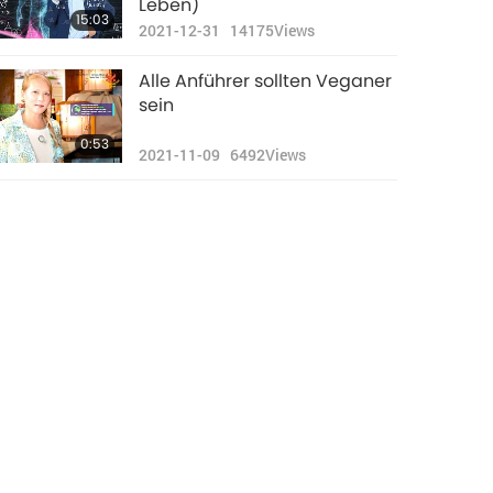
Leben)
15:03
2021-12-31
14175
Views
Alle Anführer sollten Veganer
sein
0:53
2021-11-09
6492
Views