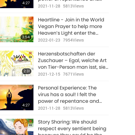
4:27
forgiveness
2021-11-28
5813
Views
Heartline - Join in the World
Vegan Prayer to help more
Heaven’s Light enter the
3:54
Earth
2022-01-23
7954
Views
Herzensbotschaften der
Zuschauer – Egal, welche Art
von Tier-Person man isst, sie
2:31
kommt nachts und rächt sich
2021-12-15
7671
Views
an einem. Am Tag der
Einweihung wurden alle
Personal Experience: The
Seelen der Gläubiger und
virus has a soul! I felt the
Feinde der Eingeweihten
power of repentance and
4:27
befreit
forgiveness
2021-11-28
5813
Views
Story Sharing: We should
respect every sentient being