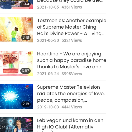
because they could be the
3:44
transformation of
2021-10-05
4361
Views
Bodhisattvas to help us
Testmonies: Another example
of Supreme Master Ching
Hai’s Divine Power - A Living
3:18
Master can save all
2021-06-30
5321
Views
redeemable souls
Heartline - We are enjoying
such a happy paradise home
thanks to Master's Love and
3:57
Blessing
2021-06-24
3998
Views
Supreme Master Television
radiates the energies of love,
peace, compassion,
2:18
understanding, and respect
2019-10-03
4441
Views
of all lives
Leb vegan und komm in den
High IQ Club! (Alternativ