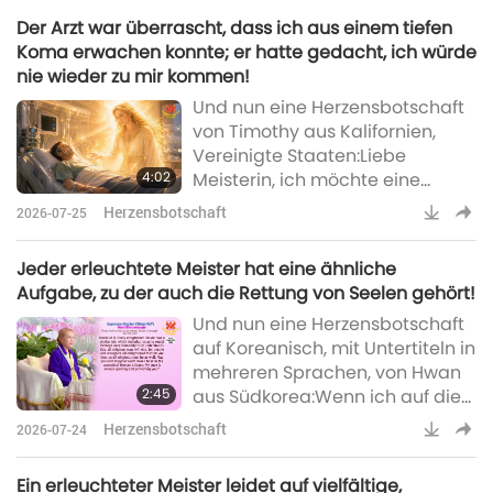
Meisterin Ching Hai.
Der Arzt war überrascht, dass ich aus einem tiefen
Wunderschöne und sehr
Koma erwachen konnte; er hatte gedacht, ich würde
vermisste Meisterin, wie geht es
nie wieder zu mir kommen!
Dir? Hallo an alle sehr
Und nun eine Herzensbotschaft
vermissten eingeweihten Brüder
von Timothy aus Kalifornien,
und Schwestern des Supreme
Vereinigte Staaten:Liebe
Master TV-Teams. Mit frommem
4:02
Meisterin, ich möchte eine
Herzen danke ich Dir, Meisterin,
meiner vielen
daf
Herzensbotschaft
2026-07-25
Lebenserfahrungen teilen, bei
der mir die Meisterin geholfen
Jeder erleuchtete Meister hat eine ähnliche
hat. Ohne Deine Liebe und Dein
Aufgabe, zu der auch die Rettung von Seelen gehört!
Mitgefühl wäre ich heute nicht
Und nun eine Herzensbotschaft
hier, um dies mit all den
auf Koreanisch, mit Untertiteln in
wunderbaren internationalen
mehreren Sprachen, von Hwan
Zuschauern zu teilen.Im
2:45
aus Südkorea:Wenn ich auf die
November 2022, als ich
letzten rund 30 Jahre
geschäftlich in Âu Lạc (Vietnam)
Herzensbotschaft
2026-07-24
zurückblicke, seit ich von der
war,
Meisterin eingeweiht wurde, ist
Ein erleuchteter Meister leidet auf vielfältige,