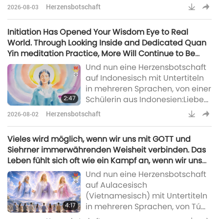
Master, I send You my warmest
This a
Herzensbotschaft
2026-08-03
greetings, as well as to The
Reunited Three Utmost Powerful.
Initiation Has Opened Your Wisdom Eye to Real
I also extend my greetings to
World. Through Looking Inside and Dedicated Quan
this wonderful Supreme Master
Yin meditation Practice, More Will Continue to Be
TV team, which does a
Revealed to You
Und nun eine Herzensbotschaft
tremendous job day and night,
auf Indonesisch mit Untertiteln
24/7. May the Most High bless
in mehreren Sprachen, von einer
you abundantly. Thank you for
2:47
Schülerin aus Indonesien:Liebe
being good instrument
Meisterin, ich möchte meine
Herzensbotschaft
2026-08-02
Erfahrungen einige Jahre nach
meiner Einweihung teilen. Als ich
Vieles wird möglich, wenn wir uns mit GOTT und
mich in der inneren Himmlisches
Siehrner immerwährenden Weisheit verbinden. Das
Licht Guanyin-Meditation
Leben fühlt sich oft wie ein Kampf an, wenn wir uns
befand, rezi- tierte ich wie
ausschließlich auf unser Ego verlassen.
Und nun eine Herzensbotschaft
üblich die Heiligen Namen. Nach
auf Aulacesisch
ein paar Minuten hatte ich das
(Vietnamesisch) mit Untertiteln
Gefühl, als würde ich langs
4:17
in mehreren Sprachen, von Tú
Linh aus Âu Lạc, auch bekannt