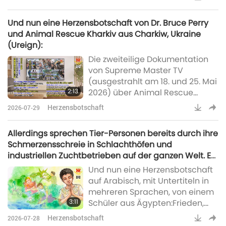
geliebte Höchste Meisterin
Ching Hai. Ich bin ein
Und nun eine Herzensbotschaft von Dr. Bruce Perry
Eingeweihter aus Jakarta,
und Animal Rescue Kharkiv aus Charkiw, Ukraine
Indonesien. Vor einigen Jahren
(Ureign):
verstarb die Haustier-Person
Die zweiteilige Dokumentation
meiner Schwester, eine
von Supreme Master TV
englische weibliche Bulldogge-
(ausgestrahlt am 18. und 25. Mai
Person namens Kuai Le, auf
2:13
2026) über Animal Rescue
tragische Weise. Sie stürzte aus
Kharkiv in der Ukraine ist ein
dem
Herzensbotschaft
2026-07-29
wunderbares Beispiel für
hochprofessionelle
Allerdings sprechen Tier-Personen bereits durch ihre
Fachkompetenz, die sich auf
Schmerzensschreie in Schlachthöfen und
eine äußerst wichtige, aber in
industriellen Zuchtbetrieben auf der ganzen Welt. Es
den Medien kaum beachtete
ist nur so, dass die Menschen diese Bilder im
Und nun eine Herzensbotschaft
Situation konzentriert: das
Allgemeinen nicht sehen oder die Augen davor
auf Arabisch, mit Untertiteln in
immense Leid von Tausenden
verschließen.
mehreren Sprachen, von einem
und Abertausenden
3:11
Schüler aus Ägypten:Frieden,
unschuldiger Tiere, die vom
Segen und Liebe an unsere liebe
Krieg betroffen sind, sowie d
Herzensbotschaft
2026-07-28
Meisterin, Höchste Meisterin