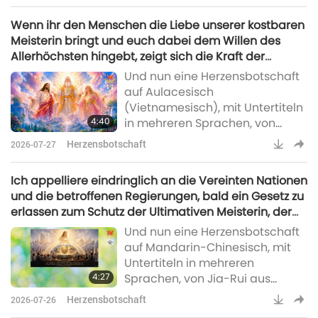
Ching Hai. Ich hoffe, es geht Dir
Wenn ihr den Menschen die Liebe unserer kostbaren
gut und Du bist bei guter
Meisterin bringt und euch dabei dem Willen des
Gesundheit. Ich möchte Dir eine
Allerhöchsten hingebt, zeigt sich die Kraft der
Idee mitteilen, die mir
Meisterin deutlich in eurer Erfahrung göttlichen
Und nun eine Herzensbotschaft
gekommen ist, obwohl ich nicht
Schutzes und der Leichtigkeit.
auf Aulacesisch
weiß, ob sie geeignet ist, das
(Vietnamesisch), mit Untertiteln
aktuelle weltweite Problem des
4:40
in mehreren Sprachen, von
Ve
Schülern aus Âu Lạc, auch
Herzensbotschaft
2026-07-27
bekannt als Vietnam:Liebe,
hochverehrte Höchste Meisterin
Ich appelliere eindringlich an die Vereinten Nationen
Ching Hai und liebes Supreme
und die betroffenen Regierungen, bald ein Gesetz zu
Master TV-Team, wir sprechen
erlassen zum Schutz der Ultimativen Meisterin, der
Euch aus tiefstem Herzen
Höchsten Meisterin Ching Hai! Da unsere Welt diese
Und nun eine Herzensbotschaft
unseren tiefsten Dank aus. Durch
unendlich verdienstvolle Große Wohltäterin haben
auf Mandarin-Chinesisch, mit
Deine grenzenlose Gnade und
darf, ist es wahrlich höchst lohnenswert, einen
Untertiteln in mehreren
die Gnade der Vereinten Drei
gesetzlichen Schutz für die Erleuchtete Meisterin zu
4:27
Sprachen, von Jia-Rui aus
Allermächtigsten hatten wir, di
erlassen!
China:Ich grüße Dich, die Große
Herzensbotschaft
2026-07-26
und gütige Retterin, Höchste