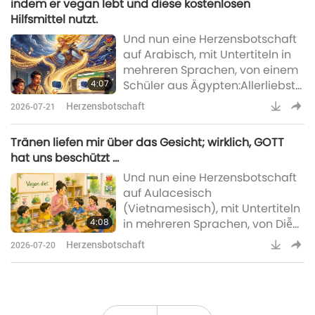
indem er vegan lebt und diese kostenlosen
ich vor einigen Jahren hatte, als
Hilfsmittel nutzt.
ich ein Schmuckstück von S.M.
Und nun eine Herzensbotschaft
Himmlischer Schmuck mit dem
auf Arabisch, mit Untertiteln in
Namen „Erwachen“ erhielt.
mehreren Sprachen, von einem
Damals half ich als
4:07
Schüler aus Ägypten:Allerliebste
Ehrenamtliche bei einer Ausste
Höchste Meisterin Ching Hai, aus
Herzensbotschaft
2026-07-21
tiefstem Herzen danke ich Dir
aufrichtig für alles, was Du
Tränen liefen mir über das Gesicht; wirklich, GOTT
getan hast – für uns, Deine
hat uns beschützt …
Schüler, die Menschheit, das
Und nun eine Herzensbotschaft
Universum und alle Wesen. Ich
auf Aulacesisch
danke Euch, den
(Vietnamesisch), mit Untertiteln
Wiedervereinten Drei
4:08
in mehreren Sprachen, von Diễm
Allermächtigsten: GOTT, Tim Qo
Phương aus Âu Lạc, auch
Tu und dem Sohn GOTTE
Herzensbotschaft
2026-07-20
bekannt als Vietnam:Überaus
geliebte Meisterin und liebes
Supreme Master Television-
Team, ich bin eine Eingeweihte.