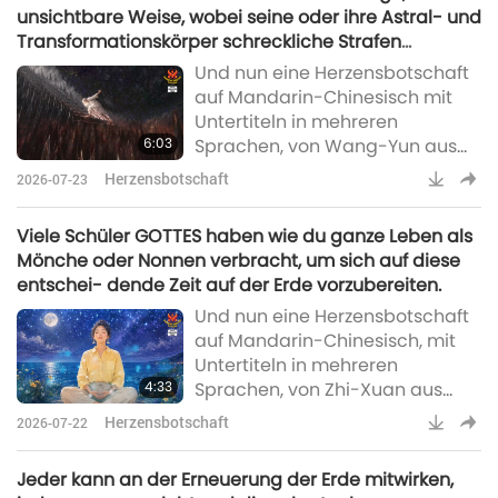
mir Folgendes klar geworden:
unsichtbare Weise, wobei seine oder ihre Astral- und
Früher, im Jetavana-Kloster in
Transformationskörper schreckliche Strafen
Indien, erlangte Shakyamuni
erdulden, um für das Karma der Welt zu büßen.
Und nun eine Herzensbotschaft
Buddha unter dem Bodhi-Baum
auf Mandarin-Chinesisch mit
die Erleuchtung. Seine frühen
Untertiteln in mehreren
Lehren konzentrierten sich auf
6:03
Sprachen, von Wang-Yun aus
das Avat
Taiwan, auch bekannt als
Herzensbotschaft
2026-07-23
Formosa:Ehrfürchtig übermittelt
an die Meisterin der
Viele Schüler GOTTES haben wie du ganze Leben als
Allermächtigen Vereinten
Mönche oder Nonnen verbracht, um sich auf diese
Dreieinheit: Im November 2021,
entschei- dende Zeit auf der Erde vorzubereiten.
sobald ich meine Augen bei der
Und nun eine Herzensbotschaft
Guanyin-Meditation schloss,
auf Mandarin-Chinesisch, mit
sah ich die manifestierte
Untertiteln in mehreren
Meisterin, die einen riesigen
4:33
Sprachen, von Zhi-Xuan aus
Berg aus Müll auf dem Rücken
Singapur:Liebe Meisterin, liebes
trug u
Herzensbotschaft
2026-07-22
Supreme Master Television-
Team, ich möchte euch von
Jeder kann an der Erneuerung der Erde mitwirken,
einem Erlebnis berichten, das