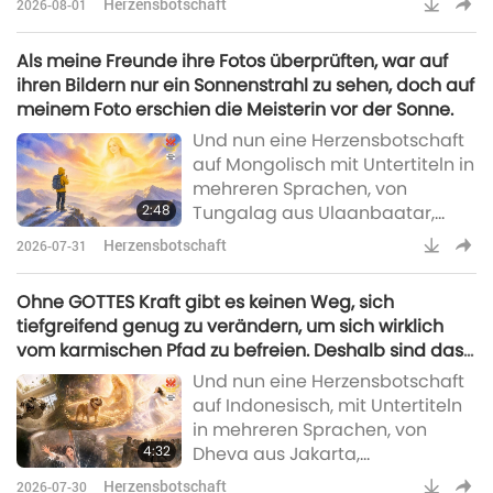
Herzensbotschaft
2026-08-01
als Vietnam:Liebe Meisterin Tim
Qo Tu und das heilige Team von
Als meine Freunde ihre Fotos überprüften, war auf
Supreme Master Television, in
ihren Bildern nur ein Sonnenstrahl zu sehen, doch auf
der Vergangenheit habe ich
meinem Foto erschien die Meisterin vor der Sonne.
schwere Fehler begangen und
Und nun eine Herzensbotschaft
es fiel mir schwer, mir selbst zu
auf Mongolisch mit Untertiteln in
vergeben. Ich fühlte mich oft
mehreren Sprachen, von
minderwertig und gab sowohl
2:48
Tungalag aus Ulaanbaatar,
mir selbst als a
Mongolei:Über alles geliebte
Herzensbotschaft
2026-07-31
Meisterin, ich möchte von den
Wundern berichten, die sich
Ohne GOTTES Kraft gibt es keinen Weg, sich
ereigneten, während ich den
tiefgreifend genug zu verändern, um sich wirklich
Anhänger mit dem Mächtigsten
vom karmischen Pfad zu befreien. Deshalb sind das
Täglichem Gebet der Meisterin
Befolgen der Fünf Gebote und spirituelles
Und nun eine Herzensbotschaft
und den S.M. Celestial-Schmuck
Praktizieren absolut unerlässlich, besonders auf
auf Indonesisch, mit Untertiteln
trug.Eines Morgens im Februar
einem Planeten wie dem unseren, der so viel
in mehreren Sprachen, von
2026 wanderte ich mit meinen
negatives Karma hat.
4:32
Dheva aus Jakarta,
Freunden
Indonesien:An die hochverehrte,
Herzensbotschaft
2026-07-30