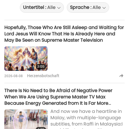
Untertitel :
Alle
Sprache :
Alle
Hopefully, Those Who Are Still Asleep and Waiting for
Lord Jesus Will Know That He Is Already Here and
May Be Seen on Supreme Master Television
3:05
Herzensbotschaft
2026-08-08
There Is No Need to Be Afraid of Negative Power
When We Are Using Supreme Master TV Max
Because Energy Generated from It Is Far More
Powerful than Any Negative Entity
And now we have a heartline in
Malay, with multiple-language
subtitles, from Raffi in Malaysia:I