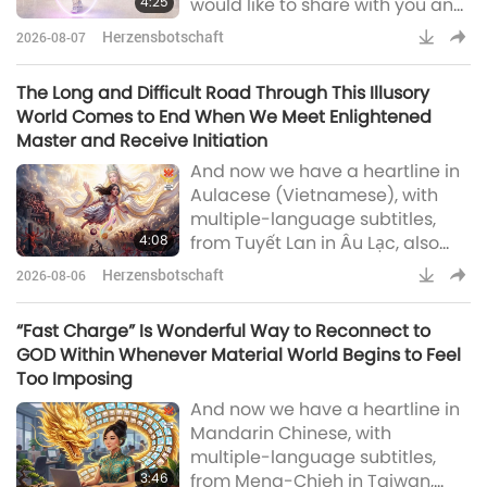
4:25
would like to share with you an
experience which is scary, yet
Herzensbotschaft
2026-08-07
fulfilling at the same time. I used
to collect my monthly medicine
The Long and Difficult Road Through This Illusory
at a local hospital. Since the
World Comes to End When We Meet Enlightened
waiting time took at least two-
Master and Receive Initiation
plus hours, I turned on Supreme
And now we have a heartline in
Master TV Max on my Android,
Aulacese (Vietnamese), with
and made my rounds around
multiple-language subtitles,
the different treatment
4:08
from Tuyết Lan in Âu Lạc, also
known as Vietnam:Beloved
Herzensbotschaft
2026-08-06
Supreme Master Ching Hai, I
respectfully send my greetings
“Fast Charge” Is Wonderful Way to Reconnect to
to You. I would like to share my
GOD Within Whenever Material World Begins to Feel
experience and affinity on the
Too Imposing
path that led me to You. In 1987, I
And now we have a heartline in
gave birth to my fourth child. At
Mandarin Chinese, with
that time, I suffered severe
multiple-language subtitles,
hemorrhaging, and my health
3:46
from Meng-Chieh in Taiwan,
became