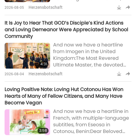
also known as
Herzensbotschaft
2026-08-05
Formosa:Respected and
Beloved Master and Supreme
It Is Joy to Hear That GOD’s Disciple’s Kind Actions
Master TV team, Quan Yin
and Loving Demeanor Were Appreciated by School
meditation has always been the
Community
best time to recharge in daily
And now we have a heartline
life. When work gets busy, I also
from Imogen in the United
play Master’s Most Powerful
Kingdom:The Most Revered
Daily Prayer and put on the
4:31
Ultimate Master, the devoted
earphones, then briefly close my
Supreme Master Television
eyes and meditate
Herzensbotschaft
2026-08-04
team, and the caring Supreme
Master TV viewers worldwide, I
Loving Positive Note: Loving Hut Cotonou Has Won
would like to share the
Hearts of Many of Fellow Citizens, and Many Have
miraculous Blessings behind
Become Vegan
environmental initiatives at a UK
And now we have a heartline in
school with over 1,200 staff and
French, with multiple-language
students founded by
subtitles, from Eseosa in
Archbishop John Whitgift, a
3:58
Cotonou, Benin:Dear Beloved
close ally of Queen Elizabeth I.