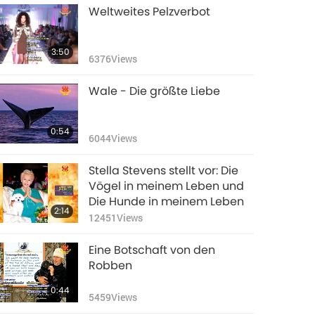
Weltweites Pelzverbot
3:50
6376
Views
Wale - Die größte Liebe
0:54
6044
Views
Stella Stevens stellt vor: Die
Vögel in meinem Leben und
Die Hunde in meinem Leben
2:14
12451
Views
Eine Botschaft von den
Robben
0:44
5459
Views