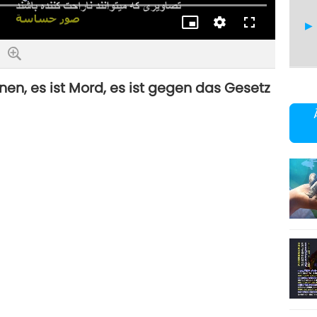
Bild-
Qualität
Vollbild
im-
Bild
en, es ist Mord, es ist gegen das Gesetz
6
7
8