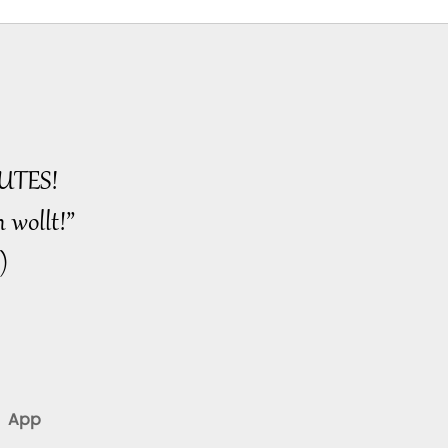
UTES!
 wollt!”
)
App