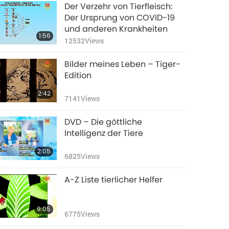
Stoppt das
Der Verzehr von Tierfleisch:
Schlachten von Tier-
Der Ursprung von COVID-19
Personen, es ist Mord,
und anderen Krankheiten
1:03
1:56
es ist gegen das
5367
Views
12532
Views
Gesetz Gottes – Teil 9
Bilder meines Leben – Tiger-
Edition
2:42
7141
Views
DVD – Die göttliche
Intelligenz der Tiere
2:05
6825
Views
A-Z Liste tierlicher Helfer
9:05
6775
Views