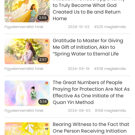
meditation, and wisdom. It seems as if angels
to Truly Become What God
Created Us to Be and Return
are praising Great Enlightened Master in
3:56
Home
Heaven, and the Buddhas of ten directions in
Figyelemreméltó hírek
2024-10-02
4525
megtekintés
the past, present and future are with Master.
Gratitude to Master for Giving
I’m looking at the Light emanating from
Me Gift of Initiation, Akin to
“Spring Water to Eternal Life
Master and the Buddhas of ten directions in
3:57
the past, present, and future, and I wish to be
Figyelemreméltó hírek
2024-09-19
4938
megtekintés
within that Light. I long to leave the darkness
The Great Numbers of People
of this material world and dwell forever in the
Praying for Protection Are Not As
midst of that Light. Seon-woo from Korea
Effective As One Initiate of the
5:14
Quan Yin Method
Illumined Seon-woo, Thank you for sharing
Figyelemreméltó hírek
2024-08-03
8198
megtekintés
your profound poem about Master. We too
Bearing Witness to the Fact that
must acknowledge this immeasurable good
One Person Receiving Initiation