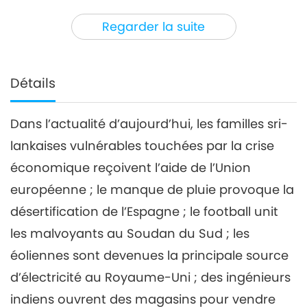
3
Regarder la suite
39:11
Nouvelles d'exception
2023-06-03
2713
Vues
Nouvelles d'exception
Détails
4
Dans l’actualité d’aujourd’hui, les familles sri-
43:46
lankaises vulnérables touchées par la crise
Nouvelles d'exception
2023-06-04
2646
Vues
économique reçoivent l’aide de l’Union
Nouvelles d'exception
européenne ; le manque de pluie provoque la
5
désertification de l’Espagne ; le football unit
43:02
les malvoyants au Soudan du Sud ; les
Nouvelles d'exception
2023-06-05
2748
Vues
éoliennes sont devenues la principale source
Nouvelles d'exception
d’électricité au Royaume-Uni ; des ingénieurs
indiens ouvrent des magasins pour vendre
6