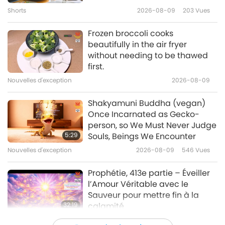
que Vous ne nous quitterez
Shorts
2026-08-09
203
Vues
2:04
jamais. »
16
Nouvelles d'exception
2026-04-21
3346
Vues
40:32
Frozen broccoli cooks
beautifully in the air fryer
Nouvelles d'exception
2023-06-16
2775
Vues
Winter Relief Aid in Taiwan
without needing to be thawed
(Formosa)
first.
Nouvelles d'exception
Nouvelles d'exception
2026-08-09
9:01
17
Nouvelles d'exception
2026-04-20
3446
Vues
40:08
Shakyamuni Buddha (vegan)
Once Incarnated as Gecko-
Nouvelles d'exception
2023-06-17
2699
Vues
Veuillez continuer à participer à
person, so We Must Never Judge
des événements végans afin
5:29
Souls, Beings We Encounter
Nouvelles d'exception
d’éclairer les gens sur le mode
Nouvelles d'exception
2026-08-09
546
Vues
5:14
de vie végan, ses effets
18
bénéfiques pour la Terre et la
Nouvelles d'exception
2026-04-20
3409
Vues
37:20
Prophétie, 413e partie – Éveiller
nécessité spirituelle d’être
l’Amour Véritable avec le
Nouvelles d'exception
2023-06-18
2812
Vues
végan aujourd’hui.
Sauveur pour mettre fin à la
32:19
calamité
Nouvelles d'exception
Série en plusieurs parties sur les
2026-08-09
602
Vues