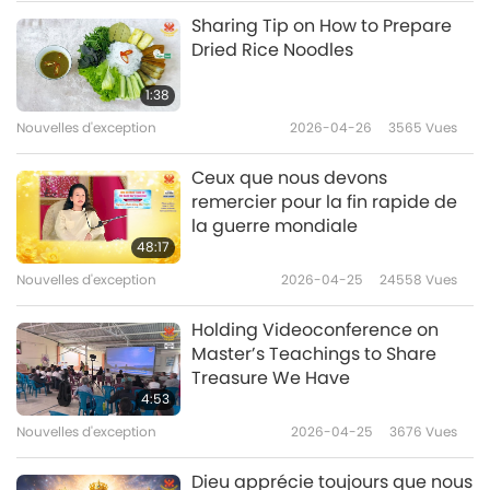
Nouvelles d'exception
2023-06-09
2540
Vues
Sharing Tip on How to Prepare
Dried Rice Noodles
Nouvelles d'exception
1:38
10
Nouvelles d'exception
2026-04-26
3565
Vues
40:10
Nouvelles d'exception
2023-06-10
2771
Vues
Ceux que nous devons
remercier pour la fin rapide de
Nouvelles d'exception
la guerre mondiale
48:17
11
Nouvelles d'exception
2026-04-25
24558
Vues
40:38
Nouvelles d'exception
2023-06-11
2562
Vues
Holding Videoconference on
Master’s Teachings to Share
Nouvelles d'exception
Treasure We Have
4:53
12
Nouvelles d'exception
2026-04-25
3676
Vues
42:06
Nouvelles d'exception
2023-06-12
2675
Vues
Dieu apprécie toujours que nous