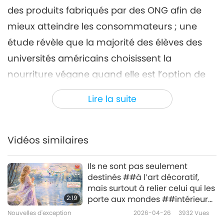
42:19
des produits fabriqués par des ONG afin de
Nouvelles d'exception
2023-06-06
2689
Vues
mieux atteindre les consommateurs ; une
étude révèle que la majorité des élèves des
Nouvelles d'exception
universités américains choisissent la
7
nourriture végane quand elle est l’option de
41:55
repas par défaut ; et des animaux-personnes
Nouvelles d'exception
2023-06-07
2847
Vues
Lire la suite
indigènes sauvés ont une nouvelle vie dans
Nouvelles d'exception
un sanctuaire en Australie.
8
Vidéos similaires
39:20
Nouvelles d'exception
2023-06-08
2632
Vues
Ils ne sont pas seulement
destinés ##à l’art décoratif,
Nouvelles d'exception
mais surtout à relier celui qui les
2:19
porte aux mondes ##intérieurs
9
pour le protéger ##pendant
Nouvelles d'exception
2026-04-26
3932
Vues
43:45
son séjour sur Terre.