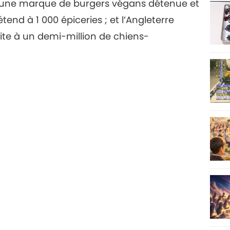
; une marque de burgers végans détenue et
tend à 1 000 épiceries ; et l’Angleterre
18
ofite à un demi-million de chiens-
19
20
21