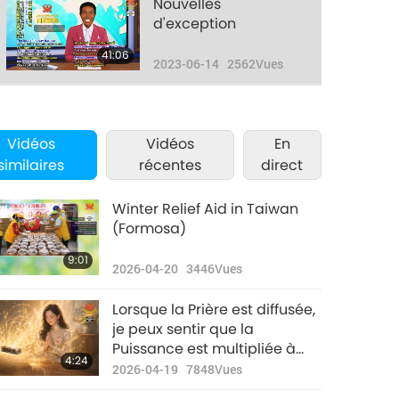
Nouvelles
d'exception
41:06
2023-06-14
2562
Vues
Nouvelles
d'exception
Vidéos
Vidéos
En
45:52
similaires
récentes
direct
2023-06-15
2691
Vues
Nouvelles
Winter Relief Aid in Taiwan
d'exception
(Formosa)
40:32
9:01
2023-06-16
2775
Vues
2026-04-20
3446
Vues
Nouvelles
Lorsque la Prière est diffusée,
d'exception
je peux sentir que la
Puissance est multipliée à
40:08
4:24
2023-06-17
2697
Vues
l’infini.
2026-04-19
7848
Vues