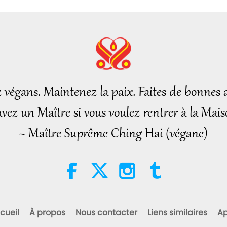
26
27
z végans. Maintenez la paix. Faites de bonnes a
vez un Maître si vous voulez rentrer à la Mais
~ Maître Suprême Ching Hai (végane)
28
29
cueil
À propos
Nous contacter
Liens similaires
Ap