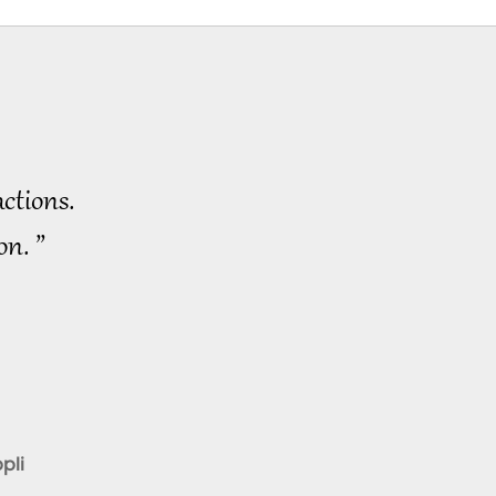
Nouvelles
d'exception
42:05
2023-06-26
2583
Vues
Nouvelles
d'exception
ctions.
46:41
2023-06-27
2805
Vues
on. ”
Nouvelles
d'exception
39:59
2023-06-28
2493
Vues
Nouvelles
d'exception
39:09
pli
2023-06-29
2559
Vues