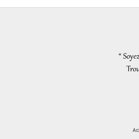
“ Soye
Trou
Ac