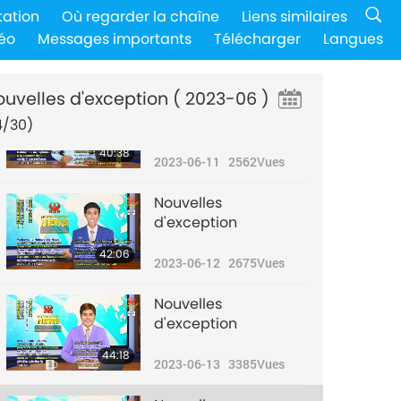
Nouvelles
tation
Où regarder la chaîne
Liens similaires
d'exception
éo
Messages importants
Télécharger
Langues
40:10
2023-06-10
2769
Vues
ouvelles d'exception
( 2023-06 )
Nouvelles
d'exception
4/30)
40:38
2023-06-11
2562
Vues
Nouvelles
d'exception
42:06
2023-06-12
2675
Vues
Nouvelles
d'exception
44:18
2023-06-13
3385
Vues