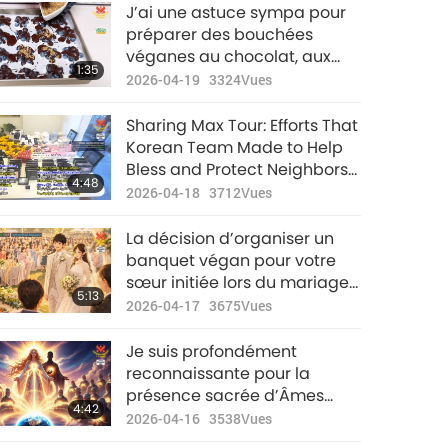
Nouvelles
J’ai une astuce sympa pour
d'exception
préparer des bouchées
véganes au chocolat, aux
37:20
1:35
2023-06-18
2812
Vues
myrtilles et au yaourt végé.
2026-04-19
3324
Vues
Nouvelles
Sharing Max Tour: Efforts That
d'exception
Korean Team Made to Help
Bless and Protect Neighbors
43:10
4:48
2023-06-19
2825
Vues
in Japan
2026-04-18
3712
Vues
Nouvelles
La décision d’organiser un
d'exception
banquet végan pour votre
sœur initiée lors du mariage
40:49
5:13
2023-06-20
2801
Vues
(ou de toute autre occasion)
2026-04-17
3675
Vues
est toujours appropriée et
Nouvelles
méritoire pour tous les
Je suis profondément
d'exception
participants. Le meurtre
reconnaissante pour la
d’animaux-personnes et la
présence sacrée d’Âmes
38:38
4:42
fête où l’on en consomme
2023-06-21
2999
Vues
aussi pures et lumineuses
2026-04-16
3538
Vues
entraîneraient un immense
que Maître, Bambi Baaba et