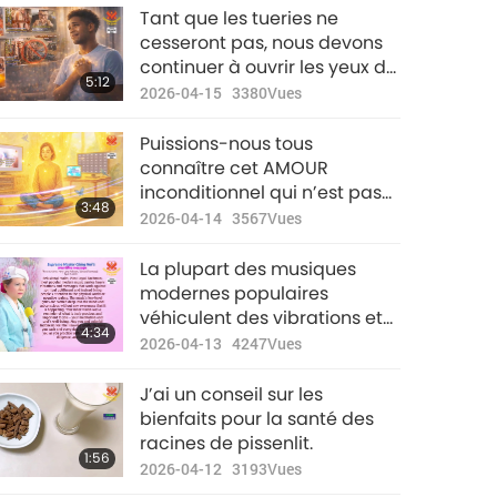
karma de péché et des
Nouvelles
tous les Maîtres Éveillés du
Tant que les tueries ne
souffrances pour tous ceux
d'exception
passé, du présent et du futur.
cesseront pas, nous devons
impliqués !!!
continuer à ouvrir les yeux de
40:25
5:12
2023-06-22
2686
Vues
l’humanité sur ce qui se
2026-04-15
3380
Vues
passe réellement dans ce
Nouvelles
monde, derrière la façade de
Puissions-nous tous
d'exception
la normalité.
connaître cet AMOUR
inconditionnel qui n’est pas
43:31
3:48
2023-06-23
2717
Vues
de ce monde.
2026-04-14
3567
Vues
Nouvelles
La plupart des musiques
d'exception
modernes populaires
véhiculent des vibrations et
38:51
4:34
2023-06-24
2688
Vues
des messages lourds qui
2026-04-13
4247
Vues
vont à l’encontre de
Nouvelles
l’élévation spirituelle et
J’ai un conseil sur les
d'exception
attirent au contraire
bienfaits pour la santé des
l’attention des gens vers le
racines de pissenlit.
39:56
1:56
monde physique ou les
2023-06-25
2540
Vues
2026-04-12
3193
Vues
royaumes négatifs.