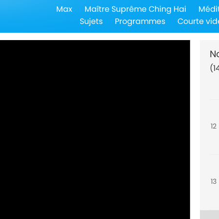
Max
Maître Suprême Ching Hai
Médi
10
Sujets
Programmes
Courte vid
N
(1
11
12
13