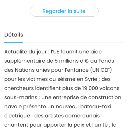
3
39:11
Regarder la suite
Nouvelles d'exception
2023-06-03
2691
Vues
Nouvelles d'exception
Détails
4
43:46
Actualité du jour : l’UE fournit une aide
Nouvelles d'exception
2023-06-04
2613
Vues
supplémentaire de 5 millions d’€ au Fonds
Nouvelles d'exception
des Nations unies pour l’enfance (UNICEF)
pour les victimes du séisme en Syrie ; des
5
chercheurs identifient plus de 19 000 volcans
43:02
Nouvelles d'exception
2023-06-05
2723
Vues
sous-marins ; une entreprise de construction
navale présente un nouveau bateau-taxi
Nouvelles d'exception
électrique ; des artistes camerounais
6
chantent pour apporter la paix et l’unité ; la
42:19