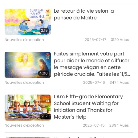
Le retour à la vie selon la
Nouvelles d'exception
pensée de Maître
10
2:19
40:10
Nouvelles d'exception
2025-07-17
3120
Vues
Nouvelles d'exception
2023-06-10
2745
Vues
Faites simplement votre part
Nouvelles d'exception
pour aider le monde et diffuser
le message végan en cette
11
4:00
période cruciale. Faites les 11,5
40:38
heures de pratique Quan Yin si
Nouvelles d'exception
2025-07-16
3474
Vues
Nouvelles d'exception
2023-06-11
2527
Vues
vous le pouvez, et utilisez
Supreme Master TV Max partout
I Am Fifth-grade Elementary
Nouvelles d'exception
où vous allez, à la maison et au
School Student Waiting for
travail.
Initiation and Thanks for
12
2:17
Master's Help
42:06
Nouvelles d'exception
2025-07-15
2894
Vues
Nouvelles d'exception
2023-06-12
2642
Vues