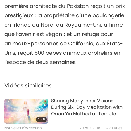
première architecte du Pakistan reçoit un prix
Nouvelles d'exception
2023-06-06
2651
Vues
prestigieux ; la propriétaire d’une boulangerie
Nouvelles d'exception
en Irlande du Nord, au Royaume-Uni, affirme
7
que l’avenir est végan ; et un refuge pour
41:55
animaux-personnes de Californie, aux États-
Nouvelles d'exception
2023-06-07
2816
Vues
Unis, reçoit 500 bébés animaux orphelins en
Nouvelles d'exception
l’espace de deux semaines.
8
39:20
Vidéos similaires
Nouvelles d'exception
2023-06-08
2598
Vues
Sharing Many Inner Visions
Nouvelles d'exception
During Six-Day Meditation with
Quan Yin Method at Temple
9
4:48
43:45
Nouvelles d'exception
2025-07-18
3273
Vues
Nouvelles d'exception
2023-06-09
2512
Vues