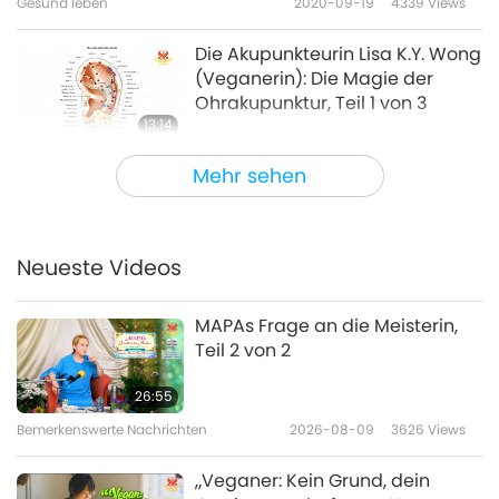
Gesund leben
2020-09-19
4339
Views
Die Akupunkteurin Lisa K.Y. Wong
(Veganerin): Die Magie der
Ohrakupunktur, Teil 1 von 3
13:14
Gesund leben
2020-08-29
5507
Views
Mehr sehen
Durch Fasten der Lustfalle
entkommen: Dr. Alan Goldhamer
(Veganer), Teil 1 von 3
Neueste Videos
12:19
Gesund leben
2020-08-08
9511
Views
MAPAs Frage an die Meisterin,
Teil 2 von 2
Gesünder durch den richtigen
Umgang mit Emotionen
26:55
Bemerkenswerte Nachrichten
2026-08-09
3626
Views
12:22
Gesund leben
2020-08-01
4500
Views
„Veganer: Kein Grund, dein