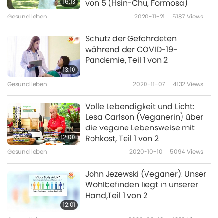
16:13
von 5 (Hsin-Chu, Formosa)
Gesund leben
2020-11-21
5187
Views
Schutz der Gefährdeten
während der COVID-19-
Pandemie, Teil 1 von 2
13:10
Gesund leben
2020-11-07
4132
Views
Volle Lebendigkeit und Licht:
Lesa Carlson (Veganerin) über
die vegane Lebensweise mit
12:00
Rohkost, Teil 1 von 2
Gesund leben
2020-10-10
5094
Views
John Jezewski (Veganer): Unser
Wohlbefinden liegt in unserer
Hand,Teil 1 von 2
12:01