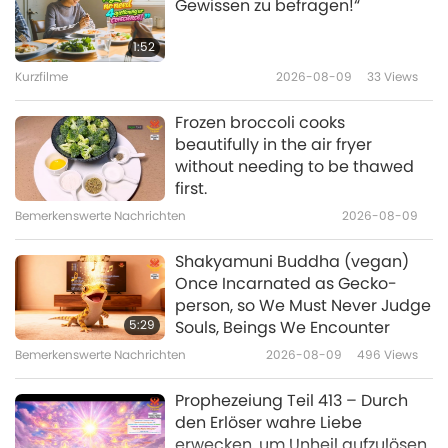
Gewissen zu befragen!“
Moringa Oleifera, der
Wunderbaum
1:52
Kurzfilme
2026-08-09
33
Views
11:32
Gesund leben
2020-07-11
6055
Views
Frozen broccoli cooks
beautifully in the air fryer
Im Ananda Dhara Yoga Village
without needing to be thawed
Glückseligkeit finden, Teil 1 von 3
first.
Bemerkenswerte Nachrichten
2026-08-09
16:00
Gesund leben
2020-06-22
5989
Views
Shakyamuni Buddha (vegan)
Once Incarnated as Gecko-
Das Taiwan Adventist Hospital -
person, so We Must Never Judge
Ein vegetarisches Krankenhaus
5:29
Souls, Beings We Encounter
mit einer sozialen Mission, Teil 1
Bemerkenswerte Nachrichten
2026-08-09
496
Views
15:59
von 3
Gesund leben
2020-06-06
5374
Views
Prophezeiung Teil 413 – Durch
den Erlöser wahre Liebe
erwecken, um Unheil aufzulösen