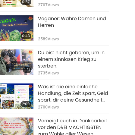
0:57
bleiben übrig. Ist das gut?
2707
Views
Keine Familie mehr. Nicht viel
übrig vom Land!
Veganer: Wahre Damen und
Zusammengebrochene
Herren
Wirtschaft! Nicht viel Grund
0:43
zur Sorge??! Gut, was?! Wollt
2589
Views
ihr das nicht? Gut, beendet
den Krieg. ERHALTET jetzt den
Du bist nicht geboren, um in
Frieden …
einem sinnlosen Krieg zu
sterben.
1:31
2735
Views
Was ist die eine einfache
Handlung, die Zeit spart, Geld
spart, dir deine Gesundheit
2:00
und deine Jugend erhält,
2700
Views
dein Leben verlängert, dich
vor der Hölle bewahrt, dich in
Verneigt euch in Dankbarkeit
den Himmel führt, viele
vor den DREI MÄCHTIGSTEN
Unschuldige rettet, saubere
zum Wohle aller Wesen