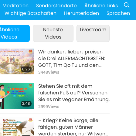
Meditation
Senderstandorte
Ähnliche Links
Wichtige Botschaften
Herunterladen
Sprachen
Ähnliche
Neueste
Livestream
Videos
Videos
Wir danken, lieben, preisen
die Drei ALLERMÄCHTIGSTEN:
GOTT, Tim Qo Tu und den
0:26
Sohn GOTTES für Eure
3448
Views
unermesslichen Segnungen,
die alle Seelen auf ein
Stehen Sie oft mit dem
höheres Bewusstsein
falschen Fuß auf? Versuchen
erheben, so dass wir unser
Sie es mit veganer Ernährung.
2:48
wahres mitfühlendes,
2999
Views
tugendhaftes Selbst
verkörpern, wie es sich für
– Krieg? Keine Sorge, alle
Gottes Kinder ziemt
fähigen, guten Männer
werden sterben, nur Witwen