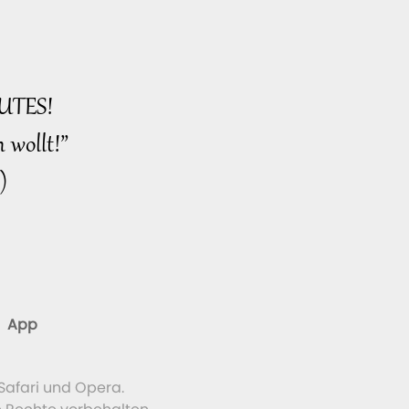
wahres mitfühlendes,
tugendhaftes Selbst
verkörpern, wie es sich für
Gottes Kinder ziemt
UTES!
 wollt!”
)
App
Safari und Opera.