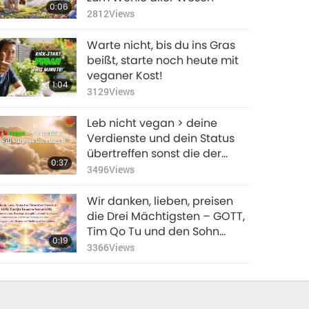
0:06
Luft bewahrt, reines Wasser
2812
Views
bewahrt, den Ozean rettet,
die Flüsse rettet, alle
Warte nicht, bis du ins Gras
Gewässer rettet, viele rettet,
beißt, starte noch heute mit
alle ...
veganer Kost!
1:04
3129
Views
Leb nicht vegan > deine
Verdienste und dein Status
übertreffen sonst die der
0:37
Engel
3496
Views
Wir danken, lieben, preisen
die Drei Mächtigsten – GOTT,
Tim Qo Tu und den Sohn
0:19
GOTTES – für Eure
3366
Views
unermesslichen Segnungen,
die alle Seelen auf ein
höheres Bewusstsein
erheben, so dass wir unser