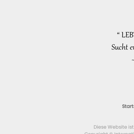
“ LE
Sucht e
Start
Diese Website is