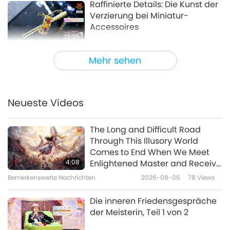
Raffinierte Details: Die Kunst der
Verzierung bei Miniatur-
Accessoires
23:25
Eine Reise durch das Reich der
2026-04-16
3654
Views
Mehr sehen
Schönheit
Die Kunst der geschnitzten
Blumenelemente
Neueste Videos
21:59
Eine Reise durch das Reich der
2026-04-09
3465
Views
The Long and Difficult Road
Schönheit
Through This Illusory World
Die zeitlose Leinwand des
Comes to End When We Meet
Frühlings: Eine Reise durch
4:08
Enlightened Master and Receive
Blumenkunst und -stil
Initiation
Bemerkenswerte Nachrichten
2026-08-06
78
Views
24:53
Eine Reise durch das Reich der
2026-03-26
3720
Views
Die inneren Friedensgespräche
Schönheit
der Meisterin, Teil 1 von 2
Die Kunst der Draperie:
Leinenstoffe im modernen