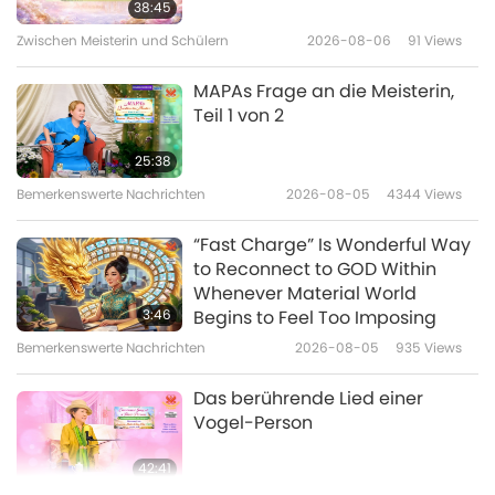
38:45
Wohnbereich
Zwischen Meisterin und Schülern
2026-08-06
91
Views
19:26
Eine Reise durch das Reich der
2026-03-05
3518
Views
MAPAs Frage an die Meisterin,
Schönheit
Teil 1 von 2
Eine feierliche
Abendveranstaltung zu Ehren
25:38
des Geburtstags von
Bemerkenswerte Nachrichten
2026-08-05
4344
Views
32:27
Shakyamuni Buddha (Veganer),
Teil 1 von 6
Eine Reise durch das Reich der
2026-01-06
3914
Views
“Fast Charge” Is Wonderful Way
Schönheit
to Reconnect to GOD Within
Daniel Barenboim:Ein Leben für
Whenever Material World
den Frieden durch Musik, Teil 1
3:46
Begins to Feel Too Imposing
von 2
Bemerkenswerte Nachrichten
2026-08-05
935
Views
14:42
Eine Reise durch das Reich der
2021-04-29
4995
Views
Das berührende Lied einer
Schönheit
Vogel-Person
42:41