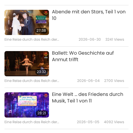
Schönheit
Abende mit den Stars, Teil 1 von
10
27:38
Eine Reise durch das Reich der
2026-06-30
3241
Views
Schönheit
Ballett: Wo Geschichte auf
Anmut trifft
23:32
Eine Reise durch das Reich der
2026-06-04
2700
Views
Schönheit
Eine Welt … des Friedens durch
Musik, Teil 1 von 11
28:21
Eine Reise durch das Reich der
2026-05-05
4092
Views
Schönheit