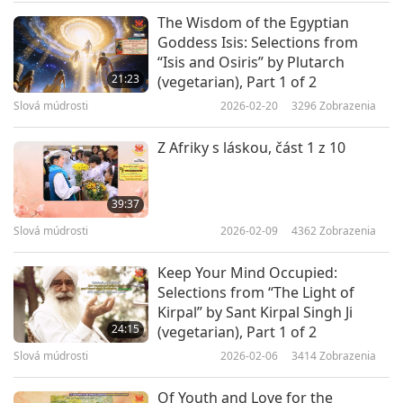
The Wisdom of the Egyptian
Goddess Isis: Selections from
“Isis and Osiris” by Plutarch
21:23
(vegetarian), Part 1 of 2
Slová múdrosti
2026-02-20
3296
Zobrazenia
Z Afriky s láskou, část 1 z 10
39:37
Slová múdrosti
2026-02-09
4362
Zobrazenia
Keep Your Mind Occupied:
Selections from “The Light of
Kirpal” by Sant Kirpal Singh Ji
24:15
(vegetarian), Part 1 of 2
Slová múdrosti
2026-02-06
3414
Zobrazenia
Of Youth and Love for the