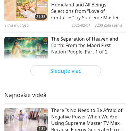
Homeland and All Beings:
Selections from “Love of
21:38
Centuries” by Supreme Master
Ching Hai (vegan), Part 1 of 2
Slová múdrosti
2026-02-04
3200
Zobrazenia
The Separation of Heaven and
Earth: From the Māori First
Nation People, Part 1 of 2
18:33
Slová múdrosti
2026-02-02
3251
Zobrazenia
Sledujte viac
Liberation and Saving Lives:
Selections from the Writings of
Chatral Sangye Dorje Rinpoche
Najnovšie videá
20:29
(vegetarian), Part 1 of 2
Slová múdrosti
2026-01-30
3208
Zobrazenia
There Is No Need to Be Afraid of
Negative Power When We Are
The Story of Al-Khidr (Peace Be
Using Supreme Master TV Max
Upon Him) (vegetarian) —
4:25
Because Energy Generated from