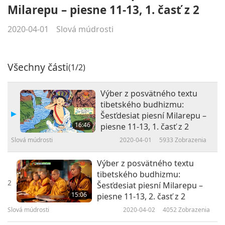
Milarepu – piesne 11-13, 1. časť z 2
2020-04-01
Slová múdrosti
Všechny části
(1/2)
Výber z posvätného textu
tibetského budhizmu:
Šesťdesiat piesní Milarepu –
16:46
piesne 11-13, 1. časť z 2
Slová múdrosti
2020-04-01
5933
Zobrazenia
Výber z posvätného textu
tibetského budhizmu:
2
Šesťdesiat piesní Milarepu –
15:06
piesne 11-13, 2. časť z 2
Slová múdrosti
2020-04-02
4052
Zobrazenia