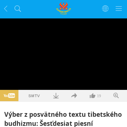
19
Výber z posvätného textu tibetského
budhizmu: Šesťdesiat piesní