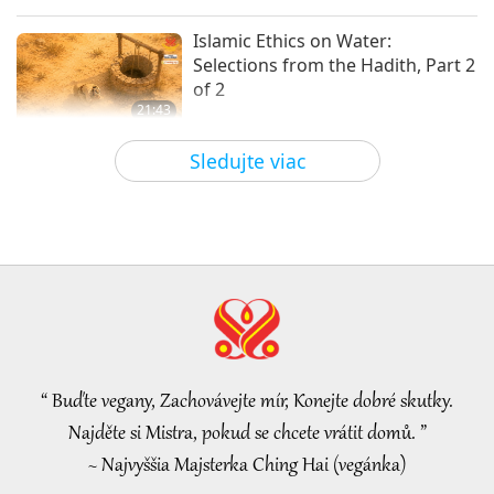
Slová múdrosti
2026-01-21
2774
Zobrazenia
Islamic Ethics on Water:
Selections from the Hadith, Part 2
of 2
21:43
Slová múdrosti
2026-08-06
80
Zobrazenia
Sledujte viac
Tammy Fry (vegan): Planting
Seeds for a Kinder World, Part 1
of 2
19:47
Vegy elita
2026-08-06
76
Zobrazenia
Mistryniny rozhovory o vnitřním
míru, 1. část ze 2
“ Buďte vegany, Zachovávejte mír, Konejte dobré skutky.
38:45
Najděte si Mistra, pokud se chcete vrátit domů. ”
Medzi Majstrom a žiakmi
2026-08-06
1158
Zobrazenia
~ Najvyššia Majsterka Ching Hai (vegánka)