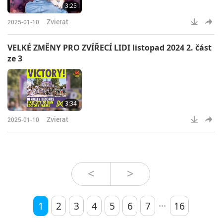
3:25
Zvierat
2025-01-10
VELKÉ ZMĚNY PRO ZVÍŘECÍ LIDI listopad 2024 2. část
ze 3
3:34
Zvierat
2025-01-10
<
>
...
1
2
3
4
5
6
7
16