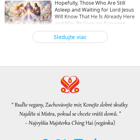
Hopefully, Those Who Are Still
predpovediach o našej planéte
Asleep and Waiting for Lord Jesus
Will Know That He Is Already Here
3:05
and May Be Seen on Supreme
Master Television
Pozoruhodné správy
2026-08-08
901
Zobrazenia
Sledujte viac
VEG TREND NEWS FROM
AROUND THE WORLD, April to
June 2026 - Part 1 of 2
3:40
Krátké filmy
2026-08-08
365
Zobrazenia
VEG TREND NEWS FROM
AROUND THE WORLD, April to
June 2026 - Part 2 of 2
“ Buďte vegany, Zachovávejte mír, Konejte dobré skutky.
4:58
Najděte si Mistra, pokud se chcete vrátit domů. ”
Krátké filmy
2026-08-08
312
Zobrazenia
~ Najvyššia Majsterka Ching Hai (vegánka)
Síla lásky, 1. část z 5