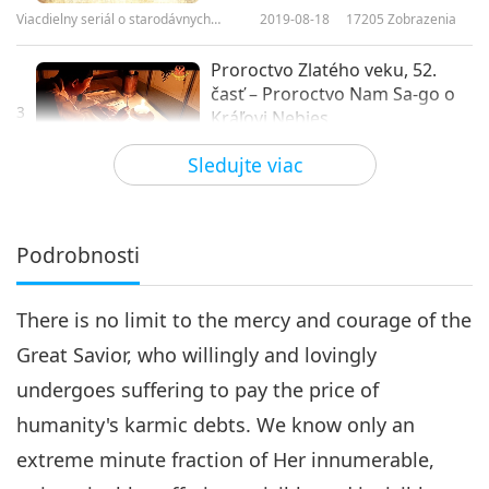
Viacdielny seriál o starodávnych
2019-08-18
17205
Zobrazenia
predpovediach o našej planéte
Proroctvo Zlatého veku, 52.
časť – Proroctvo Nam Sa-go o
3
Kráľovi Nebies
28:09
Sledujte viac
Viacdielny seriál o starodávnych
2019-08-25
9073
Zobrazenia
predpovediach o našej planéte
Proroctvo Zlatého veku, 53.
časť – Proroctvo Nam Sa-go o
Podrobnosti
4
Kráľovi Nebies
24:51
There is no limit to the mercy and courage of the
Viacdielny seriál o starodávnych
2019-09-01
7949
Zobrazenia
predpovediach o našej planéte
Great Savior, who willingly and lovingly
Proroctvo Zlatého veku, 54.
undergoes suffering to pay the price of
časť – Proroctvo Nam Sa-go o
5
Kráľovi Nebies
humanity's karmic debts. We know only an
22:08
extreme minute fraction of Her innumerable,
Viacdielny seriál o starodávnych
2019-09-08
8329
Zobrazenia