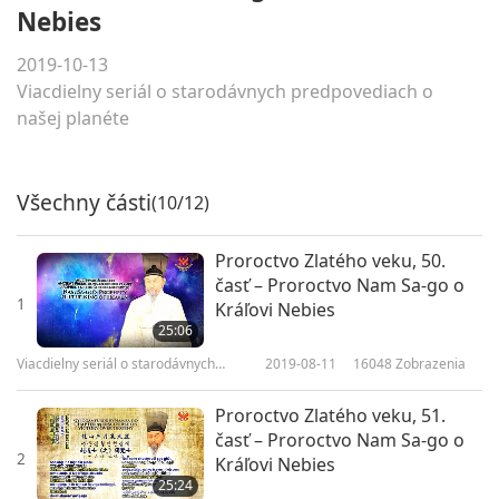
Nebies
2019-10-13
Viacdielny seriál o starodávnych predpovediach o
našej planéte
Všechny části
(10/12)
Proroctvo Zlatého veku, 50.
časť – Proroctvo Nam Sa-go o
1
Kráľovi Nebies
25:06
Viacdielny seriál o starodávnych
2019-08-11
16048
Zobrazenia
predpovediach o našej planéte
Proroctvo Zlatého veku, 51.
časť – Proroctvo Nam Sa-go o
2
Kráľovi Nebies
25:24