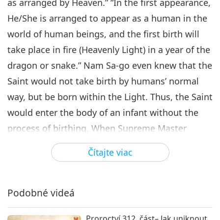
as arranged by Heaven.” “In the first appearance,
predpovediach o našej planéte
Proroctvo Zlatého veku, 55.
He/She is arranged to appear as a human in the
časť – Proroctvo Nam Sa-go o
world of human beings, and the first birth will
6
Kráľovi Nebies
24:56
take place in fire (Heavenly Light) in a year of the
Viacdielny seriál o starodávnych
2019-09-15
7908
Zobrazenia
dragon or snake.” Nam Sa-go even knew that the
predpovediach o našej planéte
Saint would not take birth by humans’ normal
Proroctvo Zlatého veku, 56.
časť – Proroctvo Nam Sa-go o
way, but be born within the Light. Thus, the Saint
7
Kráľovi Nebies
would enter the body of an infant without the
28:01
process of birthing. When Supreme Master
Viacdielny seriál o starodávnych
2019-09-22
7837
Zobrazenia
predpovediach o našej planéte
Ching Hai entered Her body to first manifest
Čítajte viac
Proroctvo Zlatého veku, 57.
Herself to the world, it was 1952, indeed a year
časť – Proroctvo Nam Sa-go o
8
Kráľovi Nebies
of the dragon, according to the Chinese zodiac.
20:41
Podobné videá
Viacdielny seriál o starodávnych
2019-09-29
9409
Zobrazenia
predpovediach o našej planéte
Proroctví 312. část– Jak uniknout