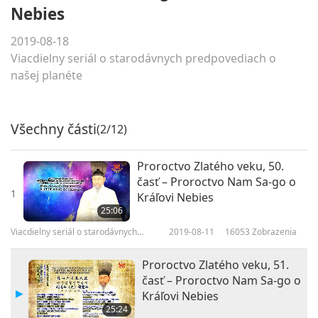
Nebies
2019-08-18
Viacdielny seriál o starodávnych predpovediach o
našej planéte
Všechny části
(2/12)
Proroctvo Zlatého veku, 50.
časť – Proroctvo Nam Sa-go o
1
Kráľovi Nebies
25:06
Viacdielny seriál o starodávnych
2019-08-11
16053
Zobrazenia
predpovediach o našej planéte
Proroctvo Zlatého veku, 51.
časť – Proroctvo Nam Sa-go o
Kráľovi Nebies
25:24