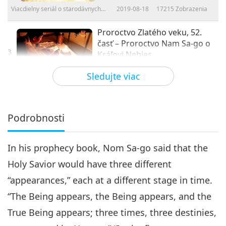
Viacdielny seriál o starodávnych
2019-08-18
17215
Zobrazenia
predpovediach o našej planéte
Proroctvo Zlatého veku, 52.
časť – Proroctvo Nam Sa-go o
3
Kráľovi Nebies
28:09
Sledujte viac
Viacdielny seriál o starodávnych
2019-08-25
9081
Zobrazenia
predpovediach o našej planéte
Proroctvo Zlatého veku, 53.
časť – Proroctvo Nam Sa-go o
Podrobnosti
4
Kráľovi Nebies
24:51
In his prophecy book, Nom Sa-go said that the
Viacdielny seriál o starodávnych
2019-09-01
7961
Zobrazenia
predpovediach o našej planéte
Holy Savior would have three different
Proroctvo Zlatého veku, 54.
“appearances,” each at a different stage in time.
časť – Proroctvo Nam Sa-go o
5
Kráľovi Nebies
“The Being appears, the Being appears, and the
22:08
True Being appears; three times, three destinies,
Viacdielny seriál o starodávnych
2019-09-08
8337
Zobrazenia