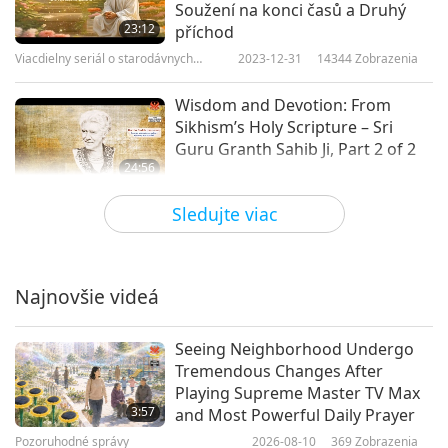
Soužení na konci časů a Druhý
12
Kráľovi Nebies
23:12
příchod
28:58
Viacdielny seriál o starodávnych
2023-12-31
14344
Zobrazenia
Viacdielny seriál o starodávnych
2019-10-27
10895
Zobrazenia
predpovediach o našej planéte
predpovediach o našej planéte
Wisdom and Devotion: From
Sikhism’s Holy Scripture – Sri
Guru Granth Sahib Ji, Part 2 of 2
24:56
Viacdielny seriál o starodávnych
2023-11-05
8355
Zobrazenia
Sledujte viac
predpovediach o našej planéte
Proroctví část 265 – Proroctví o
apokalypse od Veroniky
Leukenové z Bayside
Najnovšie videá
24:06
Viacdielny seriál o starodávnych
2023-09-24
9750
Zobrazenia
Seeing Neighborhood Undergo
predpovediach o našej planéte
Tremendous Changes After
Proroctví část 257 – Božská
Playing Supreme Master TV Max
prorocká moudrost svatého
3:57
and Most Powerful Daily Prayer
Františka z Assisi (vegetarián)
Pozoruhodné správy
2026-08-10
369
Zobrazenia
20:20