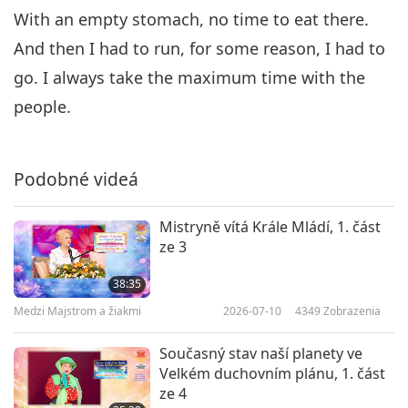
With an empty stomach, no time to eat there.
And then I had to run, for some reason, I had to
go. I always take the maximum time with the
people.
Podobné videá
Mistryně vítá Krále Mládí, 1. část
ze 3
38:35
Medzi Majstrom a žiakmi
2026-07-10
4349
Zobrazenia
Současný stav naší planety ve
Velkém duchovním plánu, 1. část
ze 4