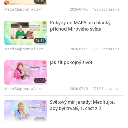
35:39
Medzi Majstrom a žiakmi
2026-07-06
4938
Zobrazenia
Pokyny od MAPA pro hladký
příchod Mírového světa
43:41
Medzi Majstrom a žiakmi
2026-07-05
3983
Zobrazenia
Jak žít pokojný život
35:57
Medzi Majstrom a žiakmi
2026-07-04
3718
Zobrazenia
Světový mír je tady: Meditujte,
aby byl trvalý, 1. část z 2
37:09