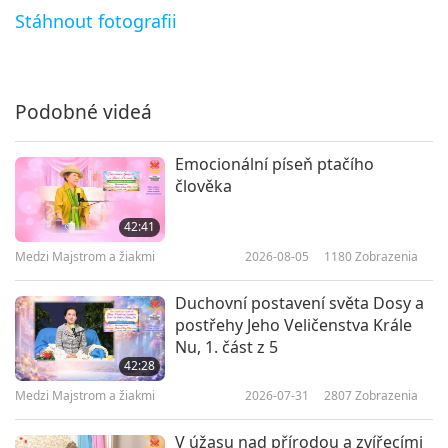
Medzi Majstrom a žiakmi
2023-03-18
5100
Zobrazenia
Stáhnout fotografii
Povzbudenie Lásky, 7. časť z 15
7
Podobné videá
32:19
Medzi Majstrom a žiakmi
2023-03-19
4496
Zobrazenia
Emocionální píseň ptačího
člověka
Povzbudenie Lásky, 8. časť z 15
42:41
8
Medzi Majstrom a žiakmi
2026-08-05
1180
Zobrazenia
28:22
Medzi Majstrom a žiakmi
2023-03-20
5039
Zobrazenia
Duchovní postavení světa Dosy a
postřehy Jeho Veličenstva Krále
Povzbudenie Lásky, 9. časť z 15
Nu, 1. část z 5
42:28
9
Medzi Majstrom a žiakmi
2026-07-31
2807
Zobrazenia
34:27
Medzi Majstrom a žiakmi
2023-03-21
5327
Zobrazenia
V úžasu nad přírodou a zvířecími