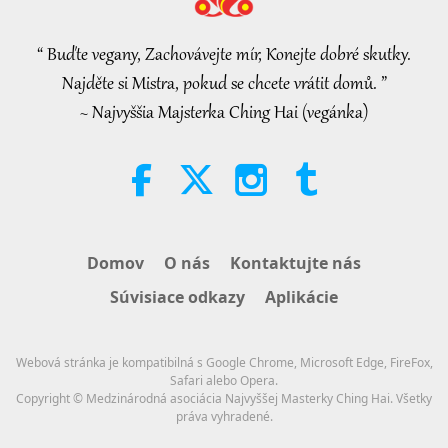
Mistryniny rozhovory o vnitřním
míru, 1. část ze 2
“ Buďte vegany, Zachovávejte mír, Konejte dobré skutky.
38:45
Najděte si Mistra, pokud se chcete vrátit domů. ”
Medzi Majstrom a žiakmi
2026-08-06
1161
Zobrazenia
~ Najvyššia Majsterka Ching Hai (vegánka)
Spanish court upholds rights of
vegan meat producer in legal
challenge.
2:01
Pozoruhodné správy
2026-08-06
418
Zobrazenia
Domov
O nás
Kontaktujte nás
MAPA’s Question to Master, Part 1
Súvisiace odkazy
Aplikácie
of 2, August 3, 2026
25:38
Webová stránka je kompatibilná s Google Chrome, Microsoft Edge, FireFox,
Pozoruhodné správy
2026-08-05
8194
Zobrazenia
Safari alebo Opera.
Copyright © Medzinárodná asociácia Najvyššej Masterky Ching Hai. Všetky
práva vyhradené.
“Fast Charge” Is Wonderful Way
to Reconnect to GOD Within