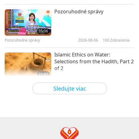
Medzi Majstrom a žiakmi
2026-07-05
3954
Zobrazenia
Pozoruhodné správy
Jak žít pokojný život
35:06
Pozoruhodné správy
2026-08-06
100
Zobrazenia
35:57
Medzi Majstrom a žiakmi
2026-07-04
3686
Zobrazenia
Islamic Ethics on Water:
Selections from the Hadith, Part 2
of 2
21:43
Slová múdrosti
2026-08-06
92
Zobrazenia
Sledujte viac
Tammy Fry (vegan): Planting
Seeds for a Kinder World, Part 1
of 2
19:47
Vegy elita
2026-08-06
83
Zobrazenia