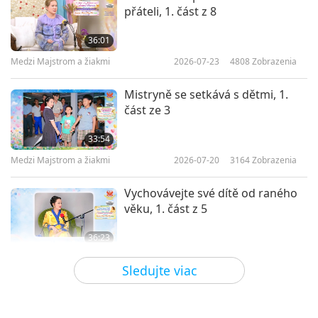
přáteli, 1. část z 8
Povzbudenie Lásky, 10. časť z
15
36:01
10
Medzi Majstrom a žiakmi
2026-07-23
4808
Zobrazenia
34:11
Medzi Majstrom a žiakmi
2023-03-22
4653
Zobrazenia
Mistryně se setkává s dětmi, 1.
část ze 3
Povzbudenie Lásky, 11. časť z
15
33:54
11
Medzi Majstrom a žiakmi
2026-07-20
3164
Zobrazenia
29:53
Medzi Majstrom a žiakmi
2023-03-23
4797
Zobrazenia
Vychovávejte své dítě od raného
věku, 1. část z 5
Povzbudenie Lásky, 12. časť z
15
36:23
12
Medzi Majstrom a žiakmi
2026-07-15
3768
Zobrazenia
32:35
Sledujte viac
Medzi Majstrom a žiakmi
2023-03-24
4702
Zobrazenia
Rozhovor Mistryně s horlivými
duchy, 1. část ze 2
Povzbudenie Lásky, 13. časť z