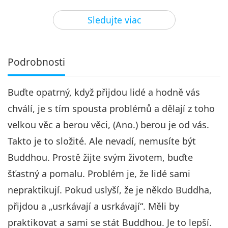
32:57
Sledujte viac
Medzi Majstrom a žiakmi
2023-03-15
5192
Zobrazenia
Povzbudenie Lásky, 4. časť z 15
Podrobnosti
4
32:11
Buďte opatrný, když přijdou lidé a hodně vás
Medzi Majstrom a žiakmi
2023-03-16
5087
Zobrazenia
chválí, je s tím spousta problémů a dělají z toho
Povzbudenie Lásky, 5. časť z 15
velkou věc a berou věci, (Ano.) berou je od vás.
5
Takto je to složité. Ale nevadí, nemusíte být
31:10
Buddhou. Prostě žijte svým životem, buďte
Medzi Majstrom a žiakmi
2023-03-17
4760
Zobrazenia
šťastný a pomalu. Problém je, že lidé sami
Povzbudenie Lásky, 6. časť z 15
nepraktikují. Pokud uslyší, že je někdo Buddha,
přijdou a „usrkávají a usrkávají“. Měli by
6
32:59
praktikovat a sami se stát Buddhou. Je to lepší.