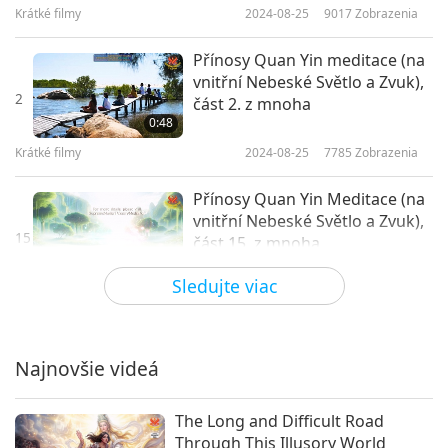
Krátké filmy
2024-08-25
9017
Zobrazenia
Přínosy Quan Yin meditace (na
vnitřní Nebeské Světlo a Zvuk),
2
část 2. z mnoha
0:48
Krátké filmy
2024-08-25
7785
Zobrazenia
Přínosy Quan Yin Meditace (na
vnitřní Nebeské Světlo a Zvuk),
15
část 15. z mnoha
1:05
Sledujte viac
Krátké filmy
2024-10-25
5545
Zobrazenia
Přínosy Quan Yin Meditace (na
vnitřní Nebeské Světlo a Zvuk),
Najnovšie videá
16
část 16. z mnoha
0:45
The Long and Difficult Road
Krátké filmy
2024-10-25
5708
Zobrazenia
Through This Illusory World