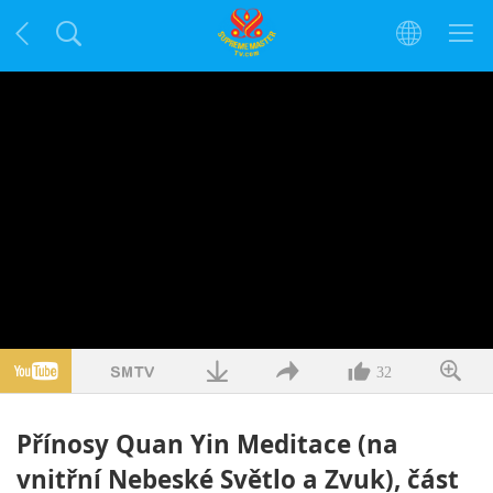
32
Přínosy Quan Yin Meditace (na
vnitřní Nebeské Světlo a Zvuk), část