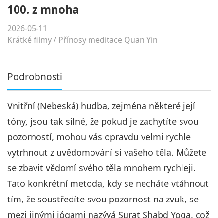
100. z mnoha
2026-05-11
Krátké filmy
/
Přínosy meditace Quan Yin
Podrobnosti
Vnitřní (Nebeská) hudba, zejména některé její
tóny, jsou tak silné, že pokud je zachytíte svou
pozorností, mohou vás opravdu velmi rychle
vytrhnout z uvědomování si vašeho těla. Můžete
se zbavit vědomí svého těla mnohem rychleji.
Tato konkrétní metoda, kdy se necháte vtáhnout
tím, že soustředíte svou pozornost na zvuk, se
mezi jinými jógami nazývá Surat Shabd Yoga, což