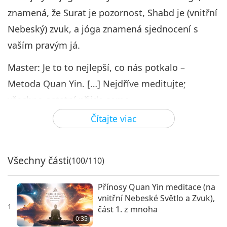
znamená, že Surat je pozornost, Shabd je (vnitřní
Nebeský) zvuk, a jóga znamená sjednocení s
vaším pravým já.
Master: Je to to nejlepší, co nás potkalo –
Metoda Quan Yin. […] Nejdříve meditujte;
všechno ostatní přijde samo.
Čítajte viac
Více informací naleznete na stránkách:
SupremeMasterTV.com/Meditation
Všechny části
(100/110)
Přínosy Quan Yin meditace (na
vnitřní Nebeské Světlo a Zvuk),
1
část 1. z mnoha
0:35