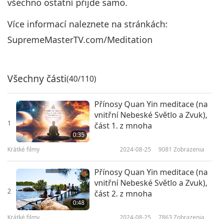
všechno ostatní přijde samo.
Více informací naleznete na stránkách:
SupremeMasterTV.com/Meditation
Všechny části
(40/110)
Přínosy Quan Yin meditace (na
vnitřní Nebeské Světlo a Zvuk),
1
část 1. z mnoha
0:35
Krátké filmy
2024-08-25
9081
Zobrazenia
Přínosy Quan Yin meditace (na
vnitřní Nebeské Světlo a Zvuk),
2
část 2. z mnoha
0:48
Krátké filmy
2024-08-25
7863
Zobrazenia