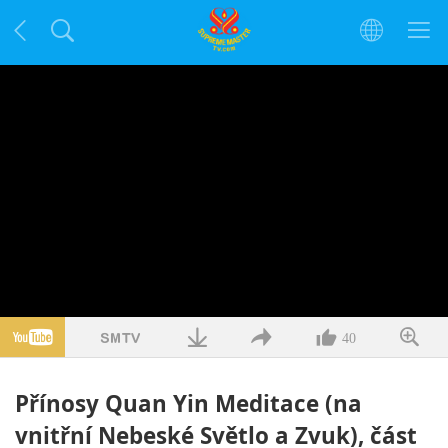
40
Přínosy Quan Yin Meditace (na
vnitřní Nebeské Světlo a Zvuk), část