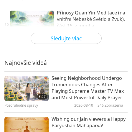
Přínosy Quan Yin Meditace (na
vnitřní Nebeské Světlo a Zvuk),
15
část 15. z mnoha
1:05
Sledujte viac
Krátké filmy
2024-10-25
5640
Zobrazenia
Přínosy Quan Yin Meditace (na
vnitřní Nebeské Světlo a Zvuk),
Najnovšie videá
16
část 16. z mnoha
0:45
Seeing Neighborhood Undergo
Krátké filmy
2024-10-25
5781
Zobrazenia
Tremendous Changes After
Playing Supreme Master TV Max
Přínosy Quan Yin Meditace (na
3:57
and Most Powerful Daily Prayer
vnitřní Nebeské Světlo a Zvuk),
Pozoruhodné správy
2026-08-10
346
Zobrazenia
17
část 17. z mnoha
1:41
Wishing our Jain viewers a Happy
Krátké filmy
2024-10-29
5529
Zobrazenia
Paryushan Mahaparva!